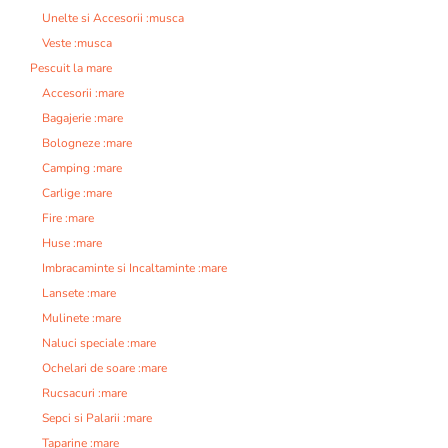
Unelte si Accesorii :musca
Veste :musca
Pescuit la mare
Accesorii :mare
Bagajerie :mare
Bologneze :mare
Camping :mare
Carlige :mare
Fire :mare
Huse :mare
Imbracaminte si Incaltaminte :mare
Lansete :mare
Mulinete :mare
Naluci speciale :mare
Ochelari de soare :mare
Rucsacuri :mare
Sepci si Palarii :mare
Taparine :mare