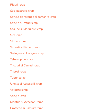
Riguri :crap
Saci pastrare :crap
Saltele de receptie si cantarire :crap
Saltele si Paturi :crap
Scaune si Modulare :crap
Site :crap
Stopere :crap
Suporti si Picheti :crap
Swingere si Hangere :crap
Telescopice :crap
Tricouri si Camasi :crap
Tripozi :crap
Tuburi :crap
Unelte si Accesorii :crap
Valigete :crap
Varteje :crap
Monturi si Accesorii :crap
Protectie si Pastrare :crap