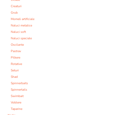
Creaturi
Grub
Momeli artificiale
Naluci metalice
Naluci soft
Naluci speciale
Oscilante
Pastrav
Pilkere
Rotative
Seturi
Shad
Spinnerbaits
Spinnertails
Swimbait
Voblere
Taparine