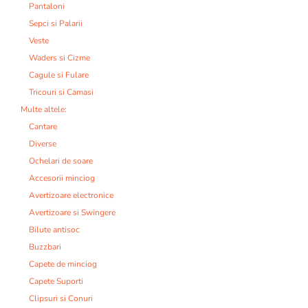
Pantaloni
Sepci si Palarii
Veste
Waders si Cizme
Cagule si Fulare
Tricouri si Camasi
Multe altele:
Cantare
Diverse
Ochelari de soare
Accesorii minciog
Avertizoare electronice
Avertizoare si Swingere
Bilute antisoc
Buzzbari
Capete de minciog
Capete Suporti
Clipsuri si Conuri