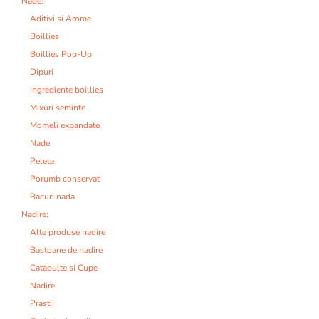
Nade:
Aditivi si Arome
Boillies
Boillies Pop-Up
Dipuri
Ingrediente boillies
Mixuri seminte
Momeli expandate
Nade
Pelete
Porumb conservat
Bacuri nada
Nadire:
Alte produse nadire
Bastoane de nadire
Catapulte si Cupe
Nadire
Prastii