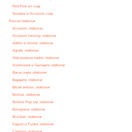
Rod Pod-uri :crap
Sondare si Accesorii :crap
Pescuit stationar
Accesorii :stationar
Accesorii minciog :stationar
Aditivi si Arome :stationar
Agrafe :stationar
Alte produse nadire :stationar
Avertizoare si Swingere :stationar
Bacuri nada :stationar
Bagajerie :stationar
Bilute antisoc :stationar
Boillies :stationar
Boillies Pop-Up :stationar
Bologneze :stationar
Buzzbari :stationar
Cagule si Fulare :stationar
Camping :stationar