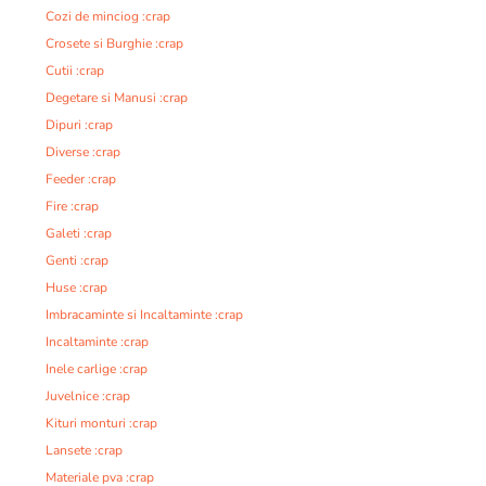
Cozi de minciog :crap
Crosete si Burghie :crap
Cutii :crap
Degetare si Manusi :crap
Dipuri :crap
Diverse :crap
Feeder :crap
Fire :crap
Galeti :crap
Genti :crap
Huse :crap
Imbracaminte si Incaltaminte :crap
Incaltaminte :crap
Inele carlige :crap
Juvelnice :crap
Kituri monturi :crap
Lansete :crap
Materiale pva :crap