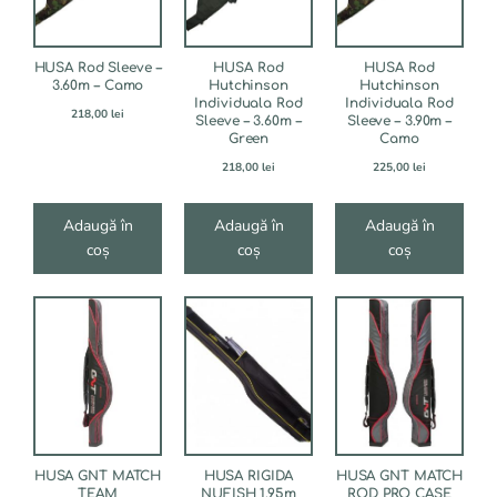
HUSA Rod Sleeve –
HUSA Rod
HUSA Rod
3.60m – Camo
Hutchinson
Hutchinson
Individuala Rod
Individuala Rod
218,00
lei
Sleeve – 3.60m –
Sleeve – 3.90m –
Green
Camo
218,00
lei
225,00
lei
Adaugă în
Adaugă în
Adaugă în
coș
coș
coș
HUSA GNT MATCH
HUSA RIGIDA
HUSA GNT MATCH
TEAM
NUFISH 1.95m
ROD PRO CASE