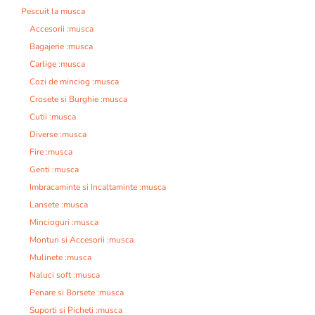
Pescuit la musca
Accesorii :musca
Bagajerie :musca
Carlige :musca
Cozi de minciog :musca
Crosete si Burghie :musca
Cutii :musca
Diverse :musca
Fire :musca
Genti :musca
Imbracaminte si Incaltaminte :musca
Lansete :musca
Mincioguri :musca
Monturi si Accesorii :musca
Mulinete :musca
Naluci soft :musca
Penare si Borsete :musca
Suporti si Picheti :musca