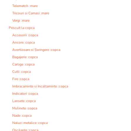
Telematch :mare
Tricouri si Camasi :mare
Vergi :mare
Pescuit la copca
Accesorii :copca
Ancore :copca
Avertizoare si Swingere :copca
Bagajerie :copca
Carlige :copca
Cutii :copca
Fire :copca
Imbracaminte si Incaltaminte :copca
Indicatori :copca
Lansete :copca
Mulinete :copca
Nade :copca
Naluci metalice :copca
Oscilante :copca