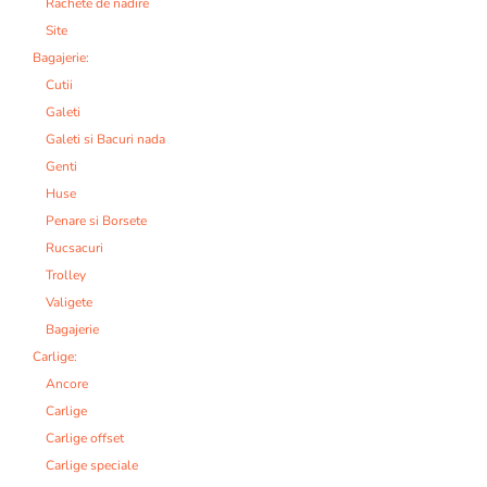
Rachete de nadire
Site
Bagajerie:
Cutii
Galeti
Galeti si Bacuri nada
Genti
Huse
Penare si Borsete
Rucsacuri
Trolley
Valigete
Bagajerie
Carlige:
Ancore
Carlige
Carlige offset
Carlige speciale