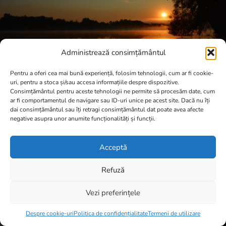
Administrează consimțământul
Pentru a oferi cea mai bună experiență, folosim tehnologii, cum ar fi cookie-
uri, pentru a stoca și/sau accesa informațiile despre dispozitive.
Consimțământul pentru aceste tehnologii ne permite să procesăm date, cum
ar fi comportamentul de navigare sau ID-uri unice pe acest site. Dacă nu îți
dai consimțământul sau îți retragi consimțământul dat poate avea afecte
negative asupra unor anumite funcționalități și funcții.
Acceptă
Refuză
Vezi preferințele
Item added to cart.
Checkout
0 items -
0,00
lei
Despre cookie-uri
Politica de confidențialitate
Termeni de utilizare