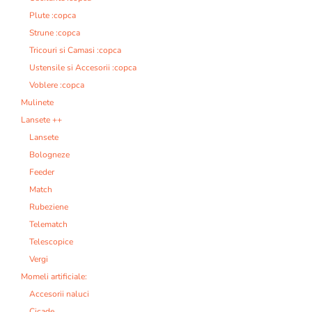
Plute :copca
Strune :copca
Tricouri si Camasi :copca
Ustensile si Accesorii :copca
Voblere :copca
Mulinete
Lansete ++
Lansete
Bologneze
Feeder
Match
Rubeziene
Telematch
Telescopice
Vergi
Momeli artificiale:
Accesorii naluci
Cicade