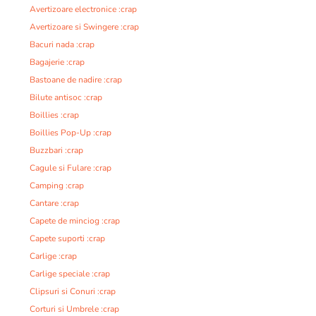
Avertizoare electronice :crap
Avertizoare si Swingere :crap
Bacuri nada :crap
Bagajerie :crap
Bastoane de nadire :crap
Bilute antisoc :crap
Boillies :crap
Boillies Pop-Up :crap
Buzzbari :crap
Cagule si Fulare :crap
Camping :crap
Cantare :crap
Capete de minciog :crap
Capete suporti :crap
Carlige :crap
Carlige speciale :crap
Clipsuri si Conuri :crap
Corturi si Umbrele :crap