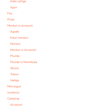
Inele carlige
Jiguri
Fire
Plute
Monturi si accesorii:
Agrafe
Kituri monturi
Monturi
Monturi si Accesorii
Plumbi
Plumbi si Momitoare
Strune
Tuburi
Varteje
Mincioguri
Juvelnice
Camping:
Accesorii