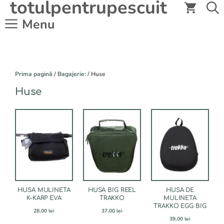
totulpentrupescuit
Sari
la
Menu
conținut
Prima pagină
/
Bagajerie:
/ Huse
Huse
HUSA MULINETA
HUSA BIG REEL
HUSA DE
K-KARP EVA
TRAKKO
MULINETA
TRAKKO EGG BIG
28,00
lei
37,00
lei
39,00
lei