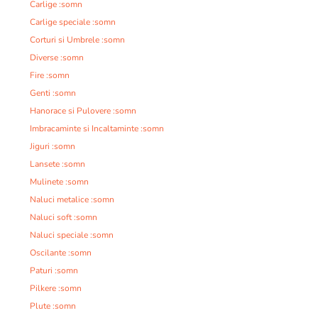
Carlige :somn
Carlige speciale :somn
Corturi si Umbrele :somn
Diverse :somn
Fire :somn
Genti :somn
Hanorace si Pulovere :somn
Imbracaminte si Incaltaminte :somn
Jiguri :somn
Lansete :somn
Mulinete :somn
Naluci metalice :somn
Naluci soft :somn
Naluci speciale :somn
Oscilante :somn
Paturi :somn
Pilkere :somn
Plute :somn