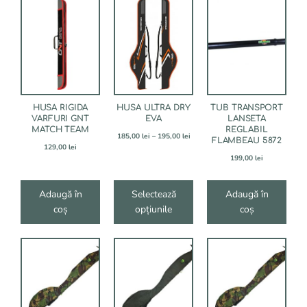
Acest
produs
are
mai
multe
variații.
Opțiunile
pot
fi
HUSA RIGIDA
HUSA ULTRA DRY
TUB TRANSPORT
alese
VARFURI GNT
EVA
LANSETA
MATCH TEAM
REGLABIL
în
Interval
185,00
lei
–
195,00
lei
FLAMBEAU 5872
pagina
de
129,00
lei
produsului.
prețuri:
199,00
lei
185,00 lei
până
la
Adaugă în
Selectează
Adaugă în
195,00 lei
coș
opțiunile
coș