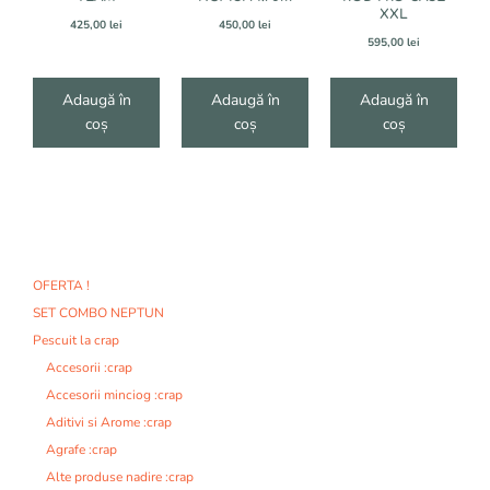
XXL
425,00
lei
450,00
lei
595,00
lei
Adaugă în
Adaugă în
Adaugă în
coș
coș
coș
OFERTA !
SET COMBO NEPTUN
Pescuit la crap
Accesorii :crap
Accesorii minciog :crap
Aditivi si Arome :crap
Agrafe :crap
Alte produse nadire :crap