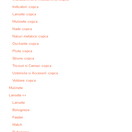
Indicatori :copca
Lansete :copca
Mulinete :copca
Nade :copca
Naluci metalice :copca
Oscilante :copca
Plute :copca
Strune :copca
Tricouri si Camasi :copca
Ustensile si Accesorii :copca
Voblere :copca
Mulinete
Lansete ++
Lansete
Bologneze
Feeder
Match