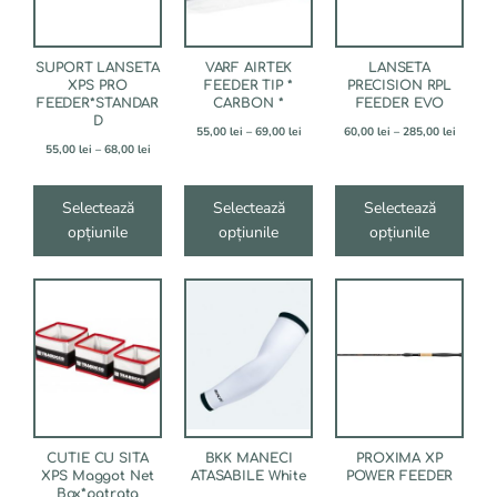
variații.
variații.
variații.
Opțiunile
Opțiunile
Opțiunile
pot
pot
pot
fi
fi
fi
SUPORT LANSETA
VARF AIRTEK
LANSETA
alese
alese
alese
XPS PRO
FEEDER TIP *
PRECISION RPL
FEEDER*STANDAR
CARBON *
FEEDER EVO
în
în
în
D
pagina
pagina
pagina
Interval
Interval
55,00
lei
–
69,00
lei
60,00
lei
–
285,00
lei
produsului.
produsului.
produsului.
Interval
de
de
55,00
lei
–
68,00
lei
de
prețuri:
prețuri:
prețuri:
55,00 lei
60,00 le
55,00 lei
până
până
Selectează
Selectează
Selectează
până
la
la
opțiunile
opțiunile
opțiunile
la
69,00 lei
285,00 l
68,00 lei
Acest
Acest
Acest
produs
produs
produs
are
are
are
mai
mai
mai
multe
multe
multe
variații.
variații.
variații.
Opțiunile
Opțiunile
Opțiunile
pot
pot
pot
fi
fi
fi
CUTIE CU SITA
BKK MANECI
PROXIMA XP
alese
alese
alese
XPS Maggot Net
ATASABILE White
POWER FEEDER
Box*patrata