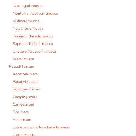
Mincioguri :musca
Monturi si Accesorii :musca
Mulinete :musca
Naluci soft :musca
Penare si Borsete :musca
Suporti si Picheti :musca
Unelte si Accesorii :musca
Veste :musca
Pescuit la mare
Accesorii :mare
Bagajerie :mare
Bologneze :mare
Camping :mare
Carlige :mare
Fire :mare
Huse :mare
Imbracaminte si Incaltaminte :mare
Lansete :mare