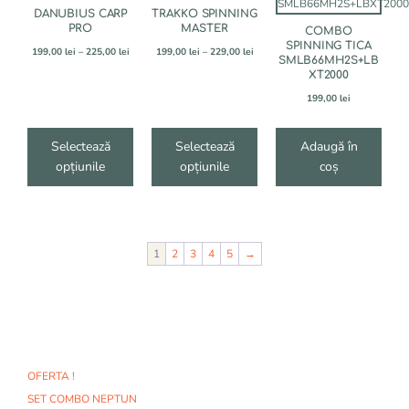
are
are
DANUBIUS CARP
TRAKKO SPINNING
mai
mai
PRO
MASTER
COMBO
multe
multe
SPINNING TICA
Interval
Interval
variații.
199,00
lei
–
225,00
lei
variații.
199,00
lei
–
229,00
lei
SMLB66MH2S+LB
de
de
Opțiunile
Opțiunile
XT2000
prețuri:
prețuri:
pot
pot
199,00 lei
199,00 lei
199,00
lei
fi
fi
până
până
alese
alese
la
la
în
225,00 lei
în
229,00 lei
Selectează
Selectează
Adaugă în
pagina
pagina
opțiunile
opțiunile
coș
produsului.
produsului.
1
2
3
4
5
→
OFERTA !
SET COMBO NEPTUN