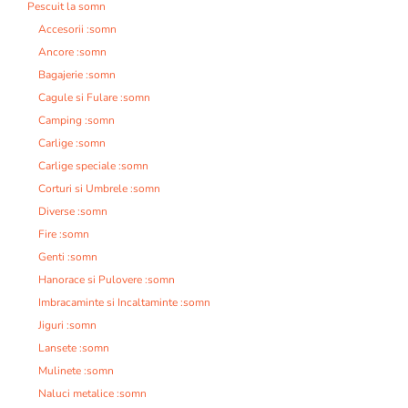
Pescuit la somn
Accesorii :somn
Ancore :somn
Bagajerie :somn
Cagule si Fulare :somn
Camping :somn
Carlige :somn
Carlige speciale :somn
Corturi si Umbrele :somn
Diverse :somn
Fire :somn
Genti :somn
Hanorace si Pulovere :somn
Imbracaminte si Incaltaminte :somn
Jiguri :somn
Lansete :somn
Mulinete :somn
Naluci metalice :somn