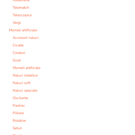
Rubeziene
Telematch
Telescopice
Vergi
Momeli artificiale:
Accesorii naluci
Cicade
Creaturi
Grub
Momeli artificiale
Naluci metalice
Naluci soft
Naluci speciale
Oscilante
Pastrav
Pilkere
Rotative
Seturi