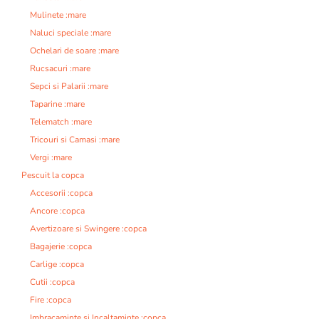
Mulinete :mare
Naluci speciale :mare
Ochelari de soare :mare
Rucsacuri :mare
Sepci si Palarii :mare
Taparine :mare
Telematch :mare
Tricouri si Camasi :mare
Vergi :mare
Pescuit la copca
Accesorii :copca
Ancore :copca
Avertizoare si Swingere :copca
Bagajerie :copca
Carlige :copca
Cutii :copca
Fire :copca
Imbracaminte si Incaltaminte :copca