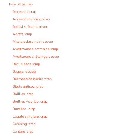
Pescuit la crap
Accesorii :crap
Accesorii minciog :crap
Aditivi si Arome :crap
Agrafe :crap
Alte produse nadire :crap
Avertizoare electronice :crap
Avertizoare si Swingere :crap
Bacuri nada :crap
Bagajerie :crap
Bastoane de nadire :crap
Bilute antisoc :crap
Boillies :crap
Boillies Pop-Up :crap
Buzzbari :crap
Cagule si Fulare :crap
Camping :crap
Cantare :crap