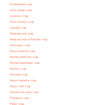
Incaltaminte :crap
Inele carlige :crap
Juvelnice :crap
Kituri monturi :crap
Lansete :crap
Materiale pva :crap
Mese de rulat si Pistoale :crap
Mincioguri :crap
Mixuri seminte :crap
Momeli artificiale :crap
Momeli expandate :crap
Monturi :crap
Mulinete :crap
Naluci metalice :crap
Naluci soft :crap
Ochelari de soare :crap
Pantaloni :crap
Paturi :crap