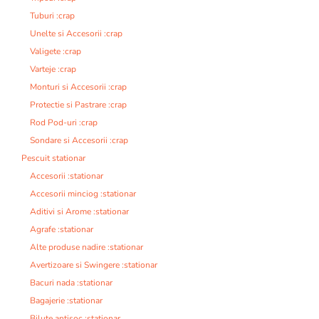
Tuburi :crap
Unelte si Accesorii :crap
Valigete :crap
Varteje :crap
Monturi si Accesorii :crap
Protectie si Pastrare :crap
Rod Pod-uri :crap
Sondare si Accesorii :crap
Pescuit stationar
Accesorii :stationar
Accesorii minciog :stationar
Aditivi si Arome :stationar
Agrafe :stationar
Alte produse nadire :stationar
Avertizoare si Swingere :stationar
Bacuri nada :stationar
Bagajerie :stationar
Bilute antisoc :stationar