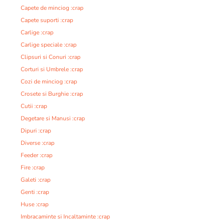
Capete de minciog :crap
Capete suporti :crap
Carlige :crap
Carlige speciale :crap
Clipsuri si Conuri :crap
Corturi si Umbrele :crap
Cozi de minciog :crap
Crosete si Burghie :crap
Cutii :crap
Degetare si Manusi :crap
Dipuri :crap
Diverse :crap
Feeder :crap
Fire :crap
Galeti :crap
Genti :crap
Huse :crap
Imbracaminte si Incaltaminte :crap