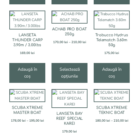
160,00 lei
produsului.
produsului.
produsului.
Acest
produs
are
ACHAB PRO BOAT
mai
250g
LANSETA
Trabucco Hydrus
multe
THUNDER CARP
Telematch 3.60m
Interval
variații.
170,00
lei
–
210,00
lei
3.90m / 3.00lbs
50g
de
Opțiunile
prețuri:
169,00
lei
175,00
lei
pot
170,00 lei
fi
până
alese
la
Adaugă în
Selectează
Adaugă în
în
210,00 lei
coș
opțiunile
coș
pagina
produsului.
Acest
Acest
produs
produs
are
are
SCUBA XTREME
SCUBA XTREME
mai
mai
MASTER BOAT
TEKNIC BOAT
LANSETA BAY
multe
multe
REEF SPECIAL
Interval
Interva
variații.
178,00
lei
–
195,00
lei
variații.
180,00
lei
–
210,00
lei
KAREI
de
de
Opțiunile
Opțiunile
prețuri:
prețuri
179,00
lei
pot
pot
178,00 lei
180,00 
fi
fi