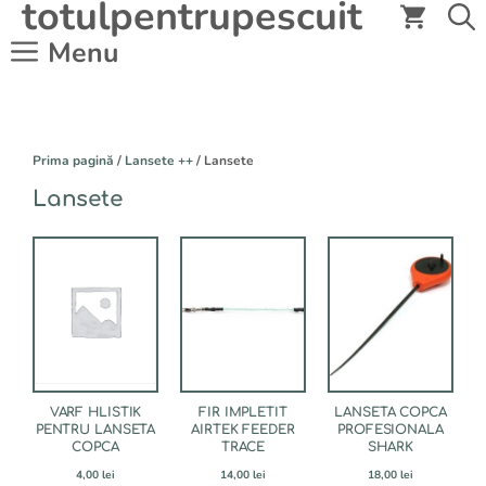
totulpentrupescuit
Sari
la
Menu
conținut
Prima pagină
/
Lansete ++
/ Lansete
Lansete
Acest
Acest
Acest
produs
produs
produs
are
are
are
mai
mai
mai
multe
multe
multe
variații.
variații.
variații.
Opțiunile
Opțiunile
Opțiunile
pot
pot
pot
fi
fi
fi
VARF HLISTIK
FIR IMPLETIT
LANSETA COPCA
PENTRU LANSETA
alese
alese
alese
AIRTEK FEEDER
PROFESIONALA
COPCA
TRACE
SHARK
în
în
în
pagina
pagina
pagina
4,00
lei
14,00
lei
18,00
lei