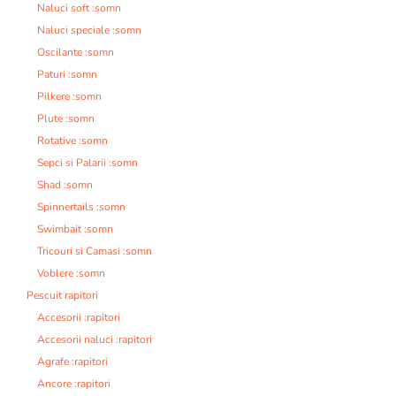
Naluci soft :somn
Naluci speciale :somn
Oscilante :somn
Paturi :somn
Pilkere :somn
Plute :somn
Rotative :somn
Sepci si Palarii :somn
Shad :somn
Spinnertails :somn
Swimbait :somn
Tricouri si Camasi :somn
Voblere :somn
Pescuit rapitori
Accesorii :rapitori
Accesorii naluci :rapitori
Agrafe :rapitori
Ancore :rapitori