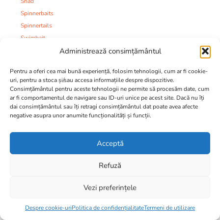
Shad
Spinnerbaits
Spinnertails
Swimbait
Administrează consimțământul
Voblere
Taparine
Pentru a oferi cea mai bună experiență, folosim tehnologii, cum ar fi cookie-
Nade:
uri, pentru a stoca și/sau accesa informațiile despre dispozitive.
Aditivi si Arome
Consimțământul pentru aceste tehnologii ne permite să procesăm date, cum
ar fi comportamentul de navigare sau ID-uri unice pe acest site. Dacă nu îți
Boillies
dai consimțământul sau îți retragi consimțământul dat poate avea afecte
Boillies Pop-Up
negative asupra unor anumite funcționalități și funcții.
Dipuri
Ingrediente boillies
Acceptă
Mixuri seminte
Momeli expandate
Refuză
Nade
Pelete
Vezi preferințele
Item added to cart.
Porumb conservat
Checkout
0 items -
0,00
lei
Despre cookie-uri
Politica de confidențialitate
Termeni de utilizare
Bacuri nada