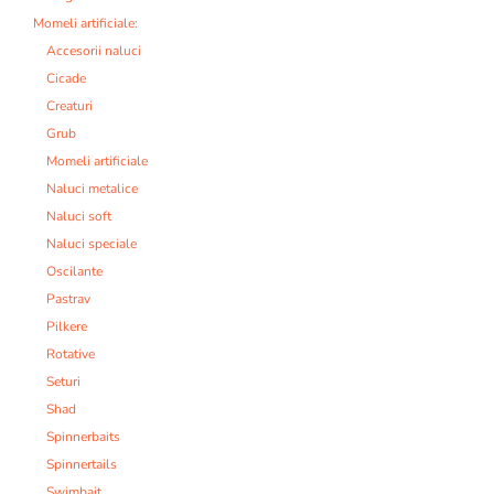
Momeli artificiale:
Accesorii naluci
Cicade
Creaturi
Grub
Momeli artificiale
Naluci metalice
Naluci soft
Naluci speciale
Oscilante
Pastrav
Pilkere
Rotative
Seturi
Shad
Spinnerbaits
Spinnertails
Swimbait