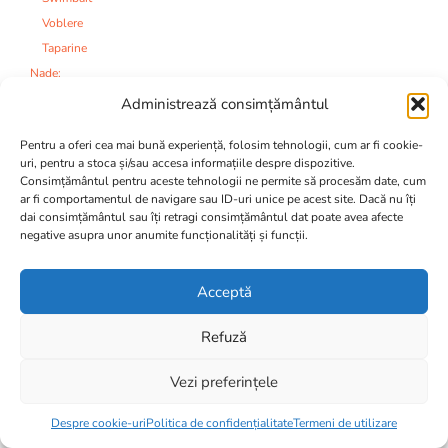
Voblere
Taparine
Nade:
Aditivi si Arome
Administrează consimțământul
Boillies
Pentru a oferi cea mai bună experiență, folosim tehnologii, cum ar fi cookie-
Boillies Pop-Up
uri, pentru a stoca și/sau accesa informațiile despre dispozitive.
Dipuri
Consimțământul pentru aceste tehnologii ne permite să procesăm date, cum
Ingrediente boillies
ar fi comportamentul de navigare sau ID-uri unice pe acest site. Dacă nu îți
dai consimțământul sau îți retragi consimțământul dat poate avea afecte
Mixuri seminte
negative asupra unor anumite funcționalități și funcții.
Momeli expandate
Nade
Acceptă
Pelete
Porumb conservat
Refuză
Bacuri nada
Nadire:
Vezi preferințele
Alte produse nadire
Item added to cart.
Checkout
0 items -
0,00
lei
Bastoane de nadire
Despre cookie-uri
Politica de confidențialitate
Termeni de utilizare
Catapulte si Cupe