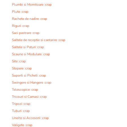
Plumbi si Momitoare :crap
Plute :crap
Rachete de nadire :crap
Riguri :crap
Saci pastrare :crap
Saltele de receptie si cantarire :crap
Saltele si Paturi :crap
Scaune si Modulare :crap
Site :crap
Stopere :crap
Suporti si Picheti :crap
Swingere si Hangere :crap
Telescopice :crap
Tricouri si Camasi :crap
Tripozi :crap
Tuburi :crap
Unelte si Accesorii :crap
Valigete :crap