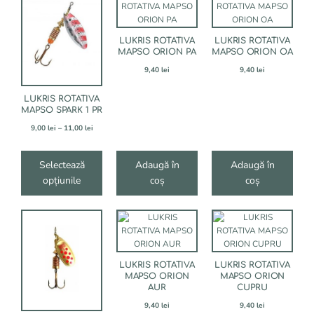
produs
are
mai
LUKRIS ROTATIVA
LUKRIS ROTATIVA
multe
MAPSO ORION PA
MAPSO ORION OA
variații.
Opțiunile
9,40
lei
9,40
lei
pot
fi
LUKRIS ROTATIVA
alese
MAPSO SPARK 1 PR
în
Interval
9,00
lei
–
11,00
lei
pagina
de
produsului.
prețuri:
9,00 lei
Selectează
Adaugă în
Adaugă în
până
opțiunile
coș
coș
la
11,00 lei
LUKRIS ROTATIVA
LUKRIS ROTATIVA
MAPSO ORION
MAPSO ORION
AUR
CUPRU
9,40
lei
9,40
lei