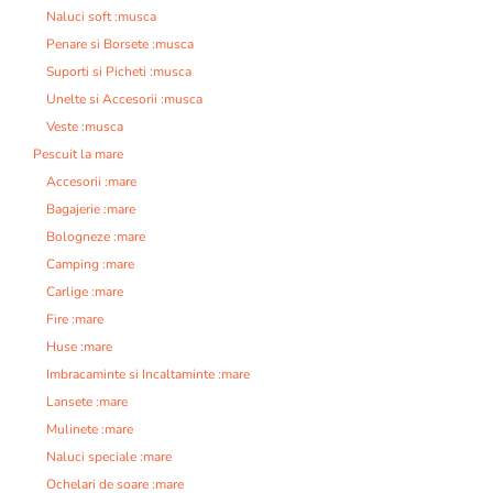
Naluci soft :musca
Penare si Borsete :musca
Suporti si Picheti :musca
Unelte si Accesorii :musca
Veste :musca
Pescuit la mare
Accesorii :mare
Bagajerie :mare
Bologneze :mare
Camping :mare
Carlige :mare
Fire :mare
Huse :mare
Imbracaminte si Incaltaminte :mare
Lansete :mare
Mulinete :mare
Naluci speciale :mare
Ochelari de soare :mare