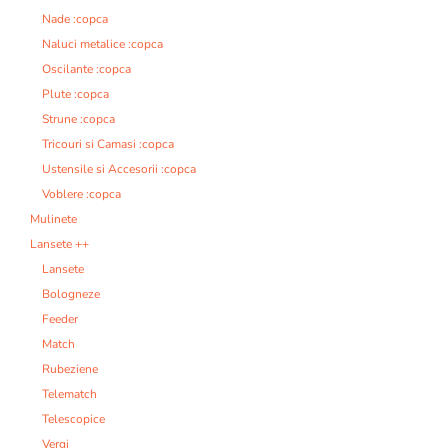
Nade :copca
Naluci metalice :copca
Oscilante :copca
Plute :copca
Strune :copca
Tricouri si Camasi :copca
Ustensile si Accesorii :copca
Voblere :copca
Mulinete
Lansete ++
Lansete
Bologneze
Feeder
Match
Rubeziene
Telematch
Telescopice
Vergi