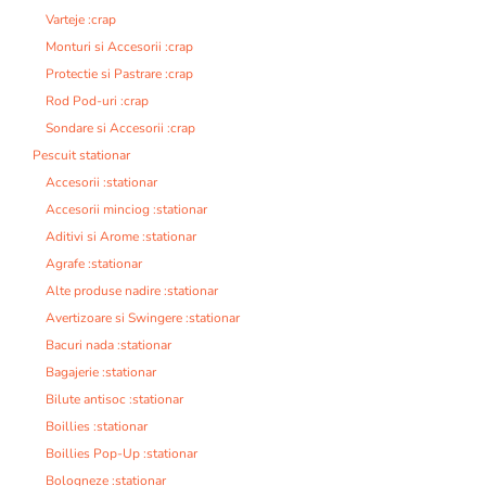
Varteje :crap
Monturi si Accesorii :crap
Protectie si Pastrare :crap
Rod Pod-uri :crap
Sondare si Accesorii :crap
Pescuit stationar
Accesorii :stationar
Accesorii minciog :stationar
Aditivi si Arome :stationar
Agrafe :stationar
Alte produse nadire :stationar
Avertizoare si Swingere :stationar
Bacuri nada :stationar
Bagajerie :stationar
Bilute antisoc :stationar
Boillies :stationar
Boillies Pop-Up :stationar
Bologneze :stationar