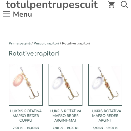
totulpentrupescuit
Sari
la
Menu
conținut
Prima pagină
/
Pescuit rapitori
/ Rotative :rapitori
Rotative :rapitori
Acest
Acest
Acest
produs
produs
produs
are
are
are
mai
mai
mai
multe
multe
multe
variații.
variații.
variații.
Opțiunile
Opțiunile
Opțiunile
pot
pot
pot
fi
fi
fi
LUKRIS ROTATIVA
LUKRIS ROTATIVA
LUKRIS ROTATIVA
alese
alese
alese
MAPSO REDER
MAPSO REDER
MAPSO REDER
CUPRU
ARGINT-MAT
ARGINT
în
în
în
pagina
pagina
pagina
Interval
Interval
Interval
7,90
lei
–
19,00
lei
7,90
lei
–
19,00
lei
7,90
lei
–
19,00
lei