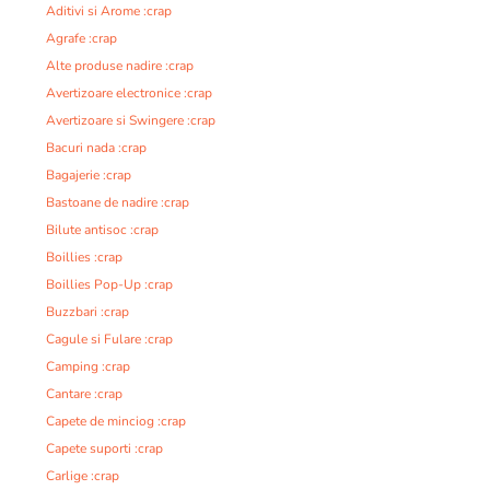
Aditivi si Arome :crap
Agrafe :crap
Alte produse nadire :crap
Avertizoare electronice :crap
Avertizoare si Swingere :crap
Bacuri nada :crap
Bagajerie :crap
Bastoane de nadire :crap
Bilute antisoc :crap
Boillies :crap
Boillies Pop-Up :crap
Buzzbari :crap
Cagule si Fulare :crap
Camping :crap
Cantare :crap
Capete de minciog :crap
Capete suporti :crap
Carlige :crap