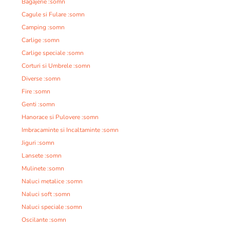
Bagajerie :somn
Cagule si Fulare :somn
Camping :somn
Carlige :somn
Carlige speciale :somn
Corturi si Umbrele :somn
Diverse :somn
Fire :somn
Genti :somn
Hanorace si Pulovere :somn
Imbracaminte si Incaltaminte :somn
Jiguri :somn
Lansete :somn
Mulinete :somn
Naluci metalice :somn
Naluci soft :somn
Naluci speciale :somn
Oscilante :somn