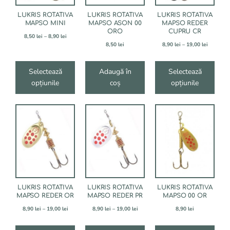
pot
pot
fi
fi
LUKRIS ROTATIVA
LUKRIS ROTATIVA
LUKRIS ROTATIVA
alese
alese
MAPSO MINI
MAPSO ASON 00
MAPSO REDER
ORO
CUPRU CR
în
în
Interval
8,50
lei
–
8,90
lei
pagina
pagina
de
Interval
8,50
lei
8,90
lei
–
19,00
lei
produsului.
produsului.
prețuri:
de
8,50 lei
prețuri:
până
8,90 lei
Selectează
Adaugă în
Selectează
la
până
opțiunile
coș
opțiunile
8,90 lei
la
19,00 lei
Acest
Acest
produs
produs
are
are
mai
mai
multe
multe
variații.
variații.
Opțiunile
Opțiunile
pot
pot
fi
fi
LUKRIS ROTATIVA
LUKRIS ROTATIVA
LUKRIS ROTATIVA
alese
alese
MAPSO REDER OR
MAPSO REDER PR
MAPSO 00 OR
în
în
Interval
Interval
8,90
lei
–
19,00
lei
8,90
lei
–
19,00
lei
8,90
lei
pagina
pagina
de
de
produsului.
produsului.
prețuri:
prețuri: