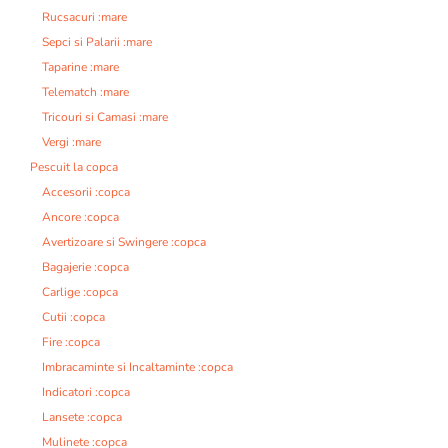
Rucsacuri :mare
Sepci si Palarii :mare
Taparine :mare
Telematch :mare
Tricouri si Camasi :mare
Vergi :mare
Pescuit la copca
Accesorii :copca
Ancore :copca
Avertizoare si Swingere :copca
Bagajerie :copca
Carlige :copca
Cutii :copca
Fire :copca
Imbracaminte si Incaltaminte :copca
Indicatori :copca
Lansete :copca
Mulinete :copca