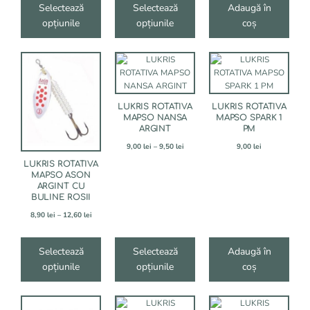
8,90 lei
8,90 lei
Selectează
Selectează
Adaugă în
până
până
opțiunile
opțiunile
coș
la
la
19,00 lei
19,00 lei
Acest
Acest
produs
produs
are
are
mai
mai
LUKRIS ROTATIVA
LUKRIS ROTATIVA
multe
multe
MAPSO NANSA
MAPSO SPARK 1
variații.
variații.
ARGINT
PM
Opțiunile
Opțiunile
Interval
9,00
lei
–
9,50
lei
9,00
lei
pot
pot
de
fi
fi
LUKRIS ROTATIVA
prețuri:
alese
alese
MAPSO ASON
9,00 lei
ARGINT CU
în
în
până
BULINE ROSII
pagina
pagina
la
9,50 lei
produsului.
produsului.
Interval
8,90
lei
–
12,60
lei
de
prețuri:
8,90 lei
Selectează
Selectează
Adaugă în
până
opțiunile
opțiunile
coș
la
12,60 lei
Acest