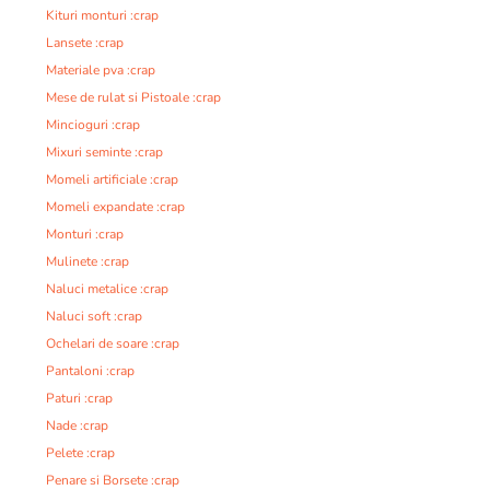
Kituri monturi :crap
Lansete :crap
Materiale pva :crap
Mese de rulat si Pistoale :crap
Mincioguri :crap
Mixuri seminte :crap
Momeli artificiale :crap
Momeli expandate :crap
Monturi :crap
Mulinete :crap
Naluci metalice :crap
Naluci soft :crap
Ochelari de soare :crap
Pantaloni :crap
Paturi :crap
Nade :crap
Pelete :crap
Penare si Borsete :crap