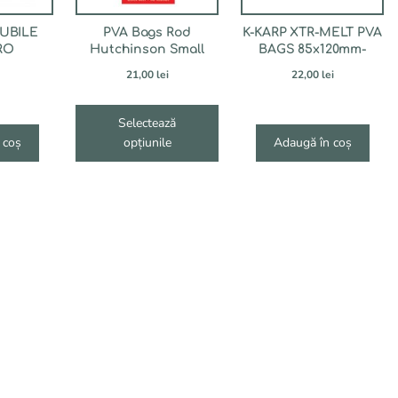
fi
alese
UBILE
PVA Bags Rod
K-KARP XTR-MELT PVA
în
RO
Hutchinson Small
BAGS 85x120mm-
pagina
21,00
lei
22,00
lei
produsului.
Selectează
 coș
opțiunile
Adaugă în coș