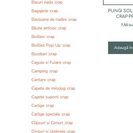
Bacuri nada :crap
Bagajerie :crap
PUNGI SOL
CRAP P
Bastoane de nadire :crap
7,50
lei
Bilute antisoc :crap
Boillies :crap
Boillies Pop-Up :crap
Adaugă în
Buzzbari :crap
Cagule si Fulare :crap
Camping :crap
Cantare :crap
Capete de minciog :crap
Capete suporti :crap
Carlige :crap
Carlige speciale :crap
Clipsuri si Conuri :crap
Corturi si Umbrele :crap