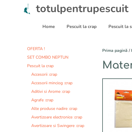
Sari
totulpentrupescuit
la
conținut
Home
Pescuit la crap
Pescuit la
OFERTA !
Prima pagină
/
SET COMBO NEPTUN
Mater
Pescuit la crap
Accesorii :crap
Accesorii minciog :crap
Aditivi si Arome :crap
Agrafe :crap
Alte produse nadire :crap
Avertizoare electronice :crap
Avertizoare si Swingere :crap