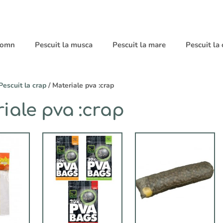
 somn
Pescuit la musca
Pescuit la mare
Pescuit la
Pescuit la crap
/ Materiale pva :crap
iale pva :crap
Acest
produs
are
mai
multe
variații.
Opțiunile
pot