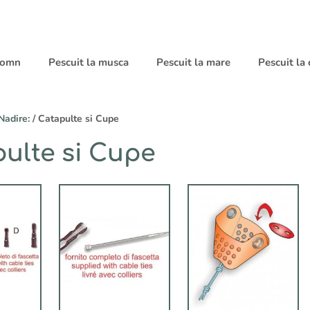
 somn
Pescuit la musca
Pescuit la mare
Pescuit la
Nadire:
/ Catapulte si Cupe
ulte si Cupe
Acest
produs
are
mai
multe
variații.
Opțiunile
pot