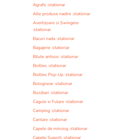
Agrafe :stationar
Alte produse nadire :stationar
Avertizoare si Swingere
:stationar
Bacuri nada :stationar
Bagajerie :stationar
Bilute antisoc :stationar
Boillies :stationar
Boillies Pop-Up :stationar
Bologneze :stationar
Buzzbari :stationar
Cagule si Fulare :stationar
Camping :stationar
Cantare :stationar
Capete de minciog :stationar
Capete Suporti :stationar