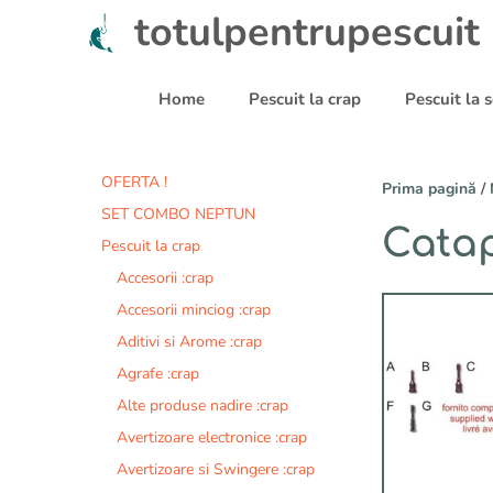
Sari
totulpentrupescuit
la
conținut
Home
Pescuit la crap
Pescuit la
OFERTA !
Prima pagină
/
SET COMBO NEPTUN
Catap
Pescuit la crap
Accesorii :crap
Acest
Accesorii minciog :crap
produs
Aditivi si Arome :crap
are
Agrafe :crap
mai
multe
Alte produse nadire :crap
variații.
Avertizoare electronice :crap
Opțiunile
Avertizoare si Swingere :crap
pot