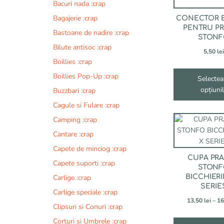
fi
Bacuri nada :crap
alese
Bagajerie :crap
CONECTOR E
în
PENTRU PR
Bastoane de nadire :crap
pagina
STON
produsului.
Bilute antisoc :crap
5,50
lei
Boillies :crap
Boillies Pop-Up :crap
Selectea
opțiuni
Buzzbari :crap
Cagule si Fulare :crap
Acest
Camping :crap
produs
Cantare :crap
are
Capete de minciog :crap
mai
CUPA PRA
multe
Capete suporti :crap
STON
variații.
Carlige :crap
BICCHIER
Opțiunile
SERIE
Carlige speciale :crap
pot
13,50
lei
–
16
fi
Clipsuri si Conuri :crap
alese
Corturi si Umbrele :crap