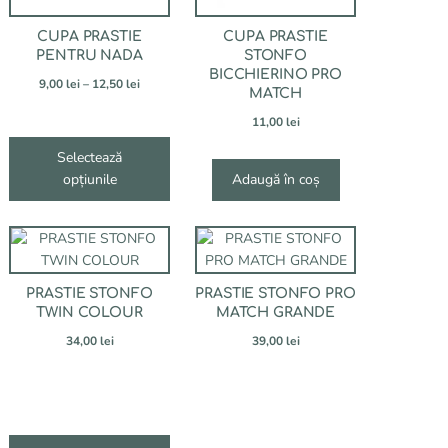
fi
alese
CUPA PRASTIE
CUPA PRASTIE
în
PENTRU NADA
STONFO
pagina
BICCHIERINO PRO
Interval
9,00
lei
–
12,50
lei
produsului.
MATCH
de
prețuri:
11,00
lei
9,00 lei
Selectează
până
opțiunile
la
Adaugă în coș
12,50 lei
Acest
produs
are
PRASTIE STONFO
PRASTIE STONFO PRO
mai
TWIN COLOUR
MATCH GRANDE
multe
l
34,00
lei
39,00
lei
variații.
Opțiunile
pot
i
fi
alese