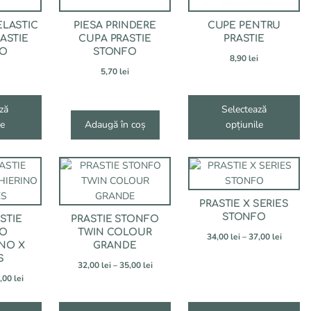
fi
alese
LASTIC
PIESA PRINDERE
CUPE PENTRU
în
ASTIE
CUPA PRASTIE
PRASTIE
pagina
FO
STONFO
8,90
lei
produsului.
5,70
lei
ză
Selectează
le
Adaugă în coș
opțiunile
Acest
Acest
produs
produs
are
are
PRASTIE X SERIES
mai
mai
STONFO
STIE
PRASTIE STONFO
multe
multe
FO
TWIN COLOUR
Interva
34,00
lei
–
37,00
lei
variații.
variații.
INO X
GRANDE
de
Opțiunile
Opțiunile
S
prețuri:
Interval
32,00
lei
–
35,00
lei
pot
pot
34,00 le
Interval
de
,00
lei
fi
fi
până
de
prețuri:
alese
alese
la
prețuri:
32,00 lei