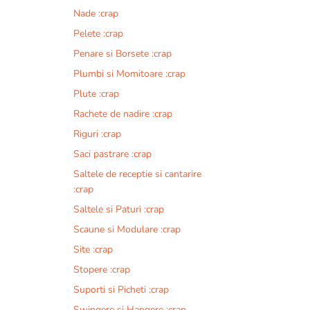
Nade :crap
Pelete :crap
Penare si Borsete :crap
Plumbi si Momitoare :crap
Plute :crap
Rachete de nadire :crap
Riguri :crap
Saci pastrare :crap
Saltele de receptie si cantarire
:crap
Saltele si Paturi :crap
Scaune si Modulare :crap
Site :crap
Stopere :crap
Suporti si Picheti :crap
Swingere si Hangere :crap