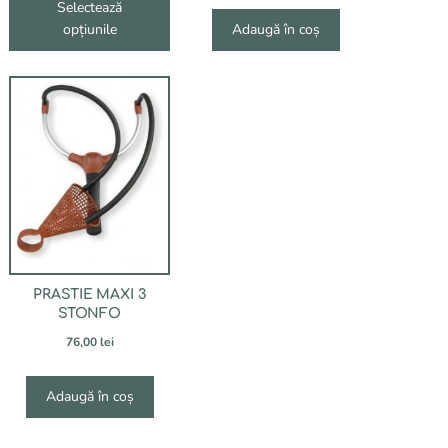
i
în
Selectează
pagina
opțiunile
Adaugă în coș
produsului.
PRASTIE MAXI 3
STONFO
76,00
lei
Adaugă în coș