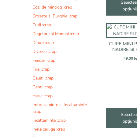
în
Selectea
Cozi de minciog :crap
pagina
opțiuni
produsului.
Crosete si Burghie :crap
Cutii :crap
Acest
produs
Degetare si Manusi :crap
are
Dipuri :crap
CUPE MINI 
mai
NADIRE SI 
Diverse :crap
multe
49,00
le
variații.
Feeder :crap
Opțiunile
Fire :crap
pot
Galeti :crap
fi
alese
Genti :crap
în
Huse :crap
pagina
Imbracaminte si Incaltaminte
produsului.
:crap
Selectea
Incaltaminte :crap
opțiuni
Inele carlige :crap