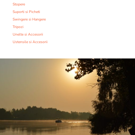
Stopere
Suporti si Picheti
Swingere si Hangere
Tripozi
Unelte si Accesorii
Ustensile si Accesorii