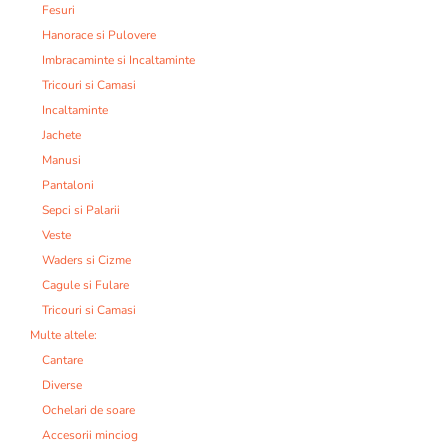
Fesuri
Hanorace si Pulovere
Imbracaminte si Incaltaminte
Tricouri si Camasi
Incaltaminte
Jachete
Manusi
Pantaloni
Sepci si Palarii
Veste
Waders si Cizme
Cagule si Fulare
Tricouri si Camasi
Multe altele:
Cantare
Diverse
Ochelari de soare
Accesorii minciog