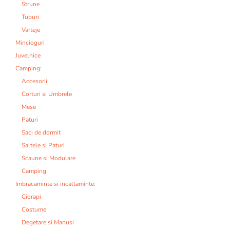
Strune
Tuburi
Varteje
Mincioguri
Juvelnice
Camping:
Accesorii
Corturi si Umbrele
Mese
Paturi
Saci de dormit
Saltele si Paturi
Scaune si Modulare
Camping
Imbracaminte si incaltaminte:
Ciorapi
Costume
Degetare si Manusi