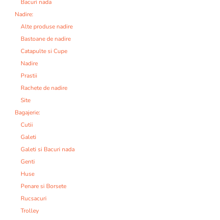
Bacuri nada
Nadire:
Alte produse nadire
Bastoane de nadire
Catapulte si Cupe
Nadire
Prastii
Rachete de nadire
Site
Bagajerie:
Cutii
Galeti
Galeti si Bacuri nada
Genti
Huse
Penare si Borsete
Rucsacuri
Trolley