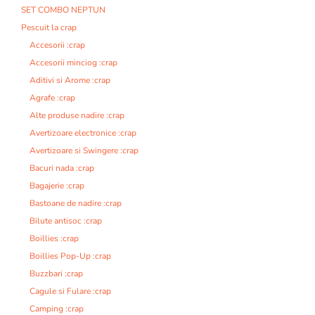
SET COMBO NEPTUN
Pescuit la crap
Accesorii :crap
Accesorii minciog :crap
Aditivi si Arome :crap
Agrafe :crap
Alte produse nadire :crap
Avertizoare electronice :crap
Avertizoare si Swingere :crap
Bacuri nada :crap
Bagajerie :crap
Bastoane de nadire :crap
Bilute antisoc :crap
Boillies :crap
Boillies Pop-Up :crap
Buzzbari :crap
Cagule si Fulare :crap
Camping :crap