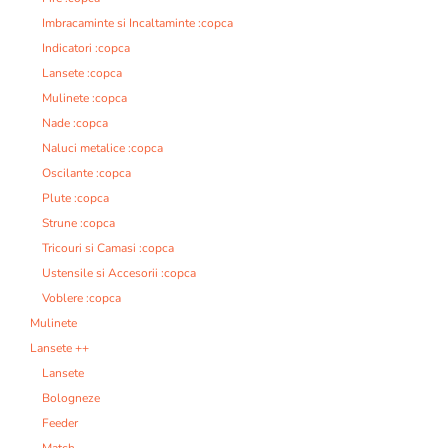
Imbracaminte si Incaltaminte :copca
Indicatori :copca
Lansete :copca
Mulinete :copca
Nade :copca
Naluci metalice :copca
Oscilante :copca
Plute :copca
Strune :copca
Tricouri si Camasi :copca
Ustensile si Accesorii :copca
Voblere :copca
Mulinete
Lansete ++
Lansete
Bologneze
Feeder
Match