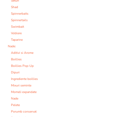
Seturi
Shad
Spinnerbaits
Spinnertails
Swimbait
Voblere
Taparine
Nade:
Aditivi si Arome
Boillies
Boillies Pop-Up
Dipuri
Ingrediente boillies
Mixuri seminte
Momeli expandate
Nade
Pelete
Porumb conservat