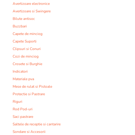
Avertizoare electronice
Avertizoare si Swingere
Bilute antisoc
Buzzbari
Capete de minciog
Capete Suporti
Clipsuri si Conuri
Cozi de minciog
Crosete si Burghie
Indicatori
Materiale pva
Mese de rulat si Pistoale
Protectie si Pastrare
Riguri
Rod Pod-uri
Saci pastrare
Saltele de receptie si cantarire
Sondare si Accesorii