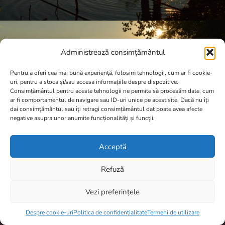
Administrează consimțământul
Pentru a oferi cea mai bună experiență, folosim tehnologii, cum ar fi cookie-
uri, pentru a stoca și/sau accesa informațiile despre dispozitive.
Consimțământul pentru aceste tehnologii ne permite să procesăm date, cum
ar fi comportamentul de navigare sau ID-uri unice pe acest site. Dacă nu îți
dai consimțământul sau îți retragi consimțământul dat poate avea afecte
negative asupra unor anumite funcționalități și funcții.
Acceptă
Refuză
Vezi preferințele
Item added to cart.
Checkout
0 items -
0,00
lei
Despre cookie-uri
Politica de confidențialitate
Termeni de utilizare
A.N.P.C.