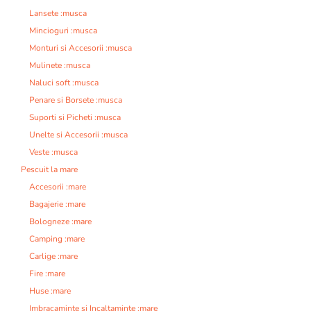
Lansete :musca
Mincioguri :musca
Monturi si Accesorii :musca
Mulinete :musca
Naluci soft :musca
Penare si Borsete :musca
Suporti si Picheti :musca
Unelte si Accesorii :musca
Veste :musca
Pescuit la mare
Accesorii :mare
Bagajerie :mare
Bologneze :mare
Camping :mare
Carlige :mare
Fire :mare
Huse :mare
Imbracaminte si Incaltaminte :mare