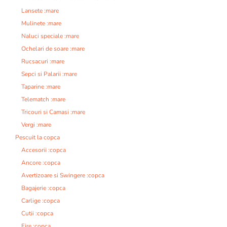
Lansete :mare
Mulinete :mare
Naluci speciale :mare
Ochelari de soare :mare
Rucsacuri :mare
Sepci si Palarii :mare
Taparine :mare
Telematch :mare
Tricouri si Camasi :mare
Vergi :mare
Pescuit la copca
Accesorii :copca
Ancore :copca
Avertizoare si Swingere :copca
Bagajerie :copca
Carlige :copca
Cutii :copca
Fire :copca