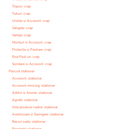
Tripozi :crap
Tuburi :crap
Unelte si Accesorii :crap
Valigete :crap
Varteje :crap
Monturi si Accesorii :crap
Protectie si Pastrare :crap
Rod Pod-uri :crap
Sondare si Accesorii :crap
Pescuit stationar
Accesorii :stationar
Accesorii minciog :stationar
Aditivi si Arome :stationar
Agrafe :stationar
Alte produse nadire :stationar
Avertizoare si Swingere :stationar
Bacuri nada :stationar
Bagajerie :stationar