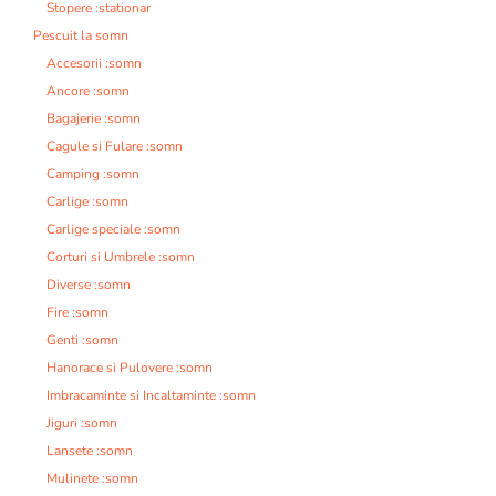
Stopere :stationar
Pescuit la somn
Accesorii :somn
Ancore :somn
Bagajerie :somn
Cagule si Fulare :somn
Camping :somn
Carlige :somn
Carlige speciale :somn
Corturi si Umbrele :somn
Diverse :somn
Fire :somn
Genti :somn
Hanorace si Pulovere :somn
Imbracaminte si Incaltaminte :somn
Jiguri :somn
Lansete :somn
Mulinete :somn