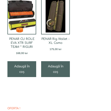
PENAR CU ROLE
PENAR Rig Wallet -
EVA XTR SURF
XL Camo
TEAM * RIGURI
175,00
lei
168,00
lei
Adaugă în
Adaugă în
coș
coș
OFERTA !