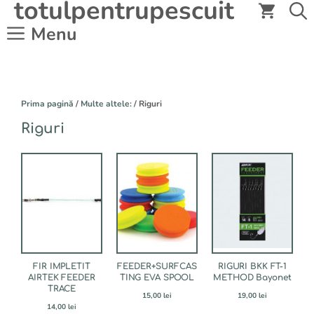
totulpentrupescuit
Sari
la
Menu
conținut
Prima pagină
/
Multe altele:
/ Riguri
Riguri
Acest
Acest
produs
produs
are
are
mai
mai
multe
multe
variații.
variații.
Opțiunile
Opțiunile
pot
pot
fi
fi
FIR IMPLETIT
FEEDER+SURFCAS
RIGURI BKK FT-1
alese
alese
AIRTEK FEEDER
TING EVA SPOOL
METHOD Bayonet
TRACE
în
în
15,00
lei
19,00
lei
pagina
pagina
14,00
lei