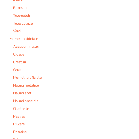
Rubeziene
Telematch
Telescopice
Vergi
Momeli artificiale:
Accesorii naluci
Cicade
Creaturi
Grub
Momeli artificiale
Naluci metalice
Naluci soft
Naluci speciale
Oscilante
Pastrav
Pilkere
Rotative