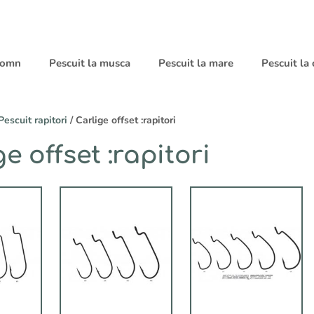
 somn
Pescuit la musca
Pescuit la mare
Pescuit la
Pescuit rapitori
/ Carlige offset :rapitori
e offset :rapitori
Acest
Acest
produs
produs
are
are
mai
mai
multe
multe
variații.
variații.
Opțiunile
Opțiunile
pot
pot