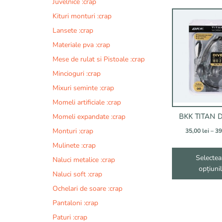
Juvelnice :crap
produsului.
Acest
Kituri monturi :crap
produs
Lansete :crap
are
Materiale pva :crap
mai
multe
Mese de rulat si Pistoale :crap
variații.
Mincioguri :crap
Opțiunile
Mixuri seminte :crap
pot
fi
Momeli artificiale :crap
alese
Momeli expandate :crap
BKK TITAN D
în
Monturi :crap
35,00
lei
–
39
pagina
produsului.
Mulinete :crap
Selectea
Naluci metalice :crap
opțiuni
Naluci soft :crap
Ochelari de soare :crap
Pantaloni :crap
Paturi :crap