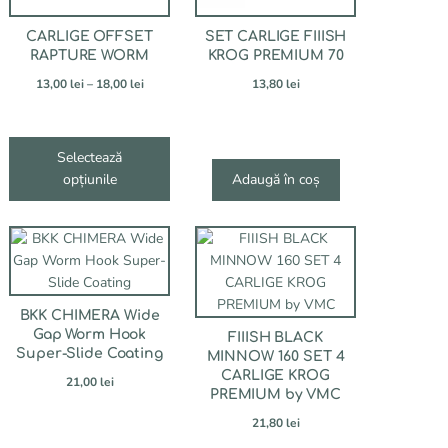
fi
alese
CARLIGE OFFSET
SET CARLIGE FIIISH
în
RAPTURE WORM
KROG PREMIUM 70
pagina
Interval
13,00
lei
–
18,00
lei
13,80
lei
produsului.
l
de
prețuri:
13,00 lei
Selectează
i
până
opțiunile
la
Adaugă în coș
18,00 lei
i
Acest
produs
are
mai
BKK CHIMERA Wide
multe
Gap Worm Hook
FIIISH BLACK
variații.
Super-Slide Coating
MINNOW 160 SET 4
Opțiunile
CARLIGE KROG
21,00
lei
pot
PREMIUM by VMC
fi
21,80
lei
alese