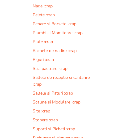
Nade :crap
Pelete :crap
Penare si Borsete :crap
Plumbi si Momitoare :crap
Plute :crap
Rachete de nadire :crap
Riguri :crap
Saci pastrare :crap
Saltele de receptie si cantarire
:crap
Saltele si Paturi :crap
Scaune si Modulare :crap
Site :crap
Stopere :crap
Suporti si Picheti :crap
Swingere si Hangere :crap