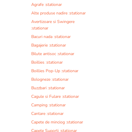
Agrafe :stationar
Alte produse nadire :stationar
Avertizoare si Swingere
:stationar
Bacuri nada :stationar
Bagajerie :stationar
Bilute antisoc :stationar
Boillies :stationar
Boillies Pop-Up :stationar
Bologneze :stationar
Buzzbari :stationar
Cagule si Fulare :stationar
Camping :stationar
Cantare :stationar
Capete de minciog :stationar
Capete Suporti :stationar