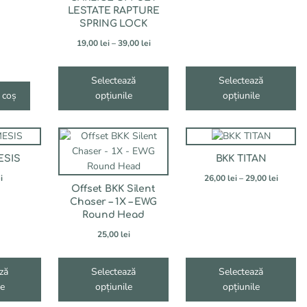
în
în
LESTATE RAPTURE
pagina
pagina
SPRING LOCK
produsului.
produsului.
Interval
19,00
lei
–
39,00
lei
de
prețuri:
Selectează
Selectează
19,00 lei
 coș
opțiunile
până
opțiunile
la
39,00 lei
Acest
Acest
produs
produs
ESIS
BKK TITAN
are
are
Interva
i
mai
mai
26,00
lei
–
29,00
lei
Offset BKK Silent
de
multe
multe
Chaser – 1X – EWG
prețuri:
variații.
variații.
Round Head
26,00 le
Opțiunile
Opțiunile
până
25,00
lei
pot
pot
la
fi
fi
29,00 le
alese
alese
ză
Selectează
Selectează
în
în
le
opțiunile
opțiunile
pagina
pagina