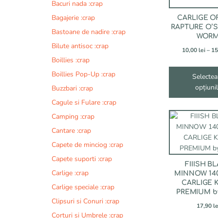
fi
Bacuri nada :crap
alese
Bagajerie :crap
CARLIGE O
în
RAPTURE O’
Bastoane de nadire :crap
pagina
WOR
produsului.
Bilute antisoc :crap
10,00
lei
–
15
Boillies :crap
Boillies Pop-Up :crap
Selectea
opțiuni
Buzzbari :crap
Cagule si Fulare :crap
Camping :crap
Cantare :crap
Capete de minciog :crap
Capete suporti :crap
FIIISH B
Carlige :crap
MINNOW 140
CARLIGE 
Carlige speciale :crap
PREMIUM b
Clipsuri si Conuri :crap
17,90
le
Corturi si Umbrele :crap