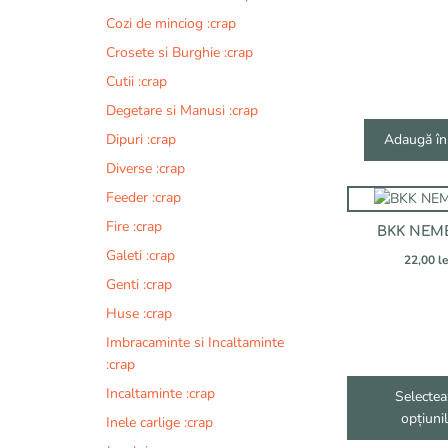
Cozi de minciog :crap
Crosete si Burghie :crap
Cutii :crap
Degetare si Manusi :crap
Dipuri :crap
Adaugă în
Diverse :crap
Acest
Feeder :crap
produs
Fire :crap
BKK NEM
are
Galeti :crap
mai
22,00
le
multe
Genti :crap
variații.
Huse :crap
Opțiunile
Imbracaminte si Incaltaminte
pot
:crap
fi
Incaltaminte :crap
alese
Selectea
în
opțiuni
Inele carlige :crap
pagina