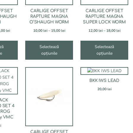
fi
fi
alese
alese
FFSET
CARLIGE OFFSET
CARLIGE OFFSET
în
în
SHAUGH
RAPTURE MAGNA
RAPTURE MAGNA
pagina
pagina
M
O’SHAUGH WORM
SUPER LOCK WORM
produsului.
produsului.
Interval
Interval
Interva
,00
lei
10,00
lei
–
15,00
lei
12,00
lei
–
18,00
lei
de
de
de
prețuri:
prețuri:
prețuri:
ză
Selectează
Selectează
10,00 lei
10,00 lei
12,00 le
le
până
opțiunile
până
opțiunile
până
la
la
la
15,00 lei
15,00 lei
18,00 le
Acest
Acest
produs
produs
BKK IWS LEAD
are
are
mai
mai
20,00
lei
multe
multe
LACK
variații.
variații.
 SET 4
Opțiunile
Opțiunile
KROG
pot
pot
y VMC
fi
fi
i
alese
alese
CARLIGE OFFSET