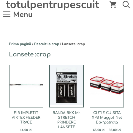
totulpentrupescuit
Sari
la
Menu
conținut
Prima pagină
/
Pescuit la crap
/ Lansete :crap
Lansete :crap
Acest
Acest
Acest
produs
produs
produs
are
are
are
mai
mai
mai
multe
multe
multe
variații.
variații.
variații.
Opțiunile
Opțiunile
Opțiunile
pot
pot
pot
fi
fi
fi
FIR IMPLETIT
BANDA BKK Mr.
CUTIE CU SITA
alese
alese
alese
AIRTEK FEEDER
STRETCH
XPS Maggot Net
TRACE
PRINDERE
Box*patrata
în
în
în
LANSETE
pagina
pagina
pagina
Interval
14,00
lei
65,00
lei
–
85,00
lei