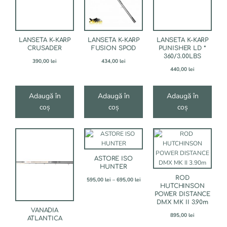
LANSETA K-KARP
LANSETA K-KARP
LANSETA K-KARP
CRUSADER
FUSION SPOD
PUNISHER LD *
360/3.00LBS
390,00
lei
434,00
lei
440,00
lei
Adaugă în
Adaugă în
Adaugă în
coș
coș
coș
Acest
Acest
produs
produs
are
are
ASTORE ISO
mai
mai
HUNTER
multe
multe
ROD
Interval
variații.
variații.
595,00
lei
–
695,00
lei
HUTCHINSON
de
Opțiunile
Opțiunile
POWER DISTANCE
prețuri:
pot
pot
DMX MK II 3.90m
595,00 lei
fi
fi
VANADIA
până
895,00
lei
alese
alese
ATLANTICA
la