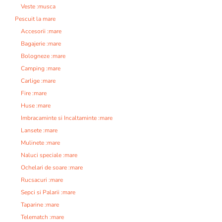
Veste :musca
Pescuit la mare
Accesorii :mare
Bagajerie :mare
Bologneze :mare
Camping :mare
Carlige :mare
Fire :mare
Huse :mare
Imbracaminte si Incaltaminte :mare
Lansete :mare
Mulinete :mare
Naluci speciale :mare
Ochelari de soare :mare
Rucsacuri :mare
Sepci si Palarii :mare
Taparine :mare
Telematch :mare