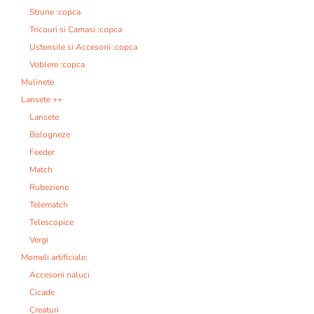
Strune :copca
Tricouri si Camasi :copca
Ustensile si Accesorii :copca
Voblere :copca
Mulinete
Lansete ++
Lansete
Bologneze
Feeder
Match
Rubeziene
Telematch
Telescopice
Vergi
Momeli artificiale:
Accesorii naluci
Cicade
Creaturi