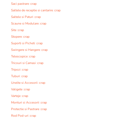
Saci pastrare :crap
Saltele de receptie si cantarire :crap
Saltele si Paturi :crap
Scaune si Modulare :crap
Site :crap
Stopere :crap
Suporti si Picheti :crap
Swingere si Hangere :crap
Telescopice :crap
Tricouri si Camasi :crap
Tripozi :crap
Tuburi :crap
Unelte si Accesorii :crap
Valigete :crap
Varteje :crap
Monturi si Accesorii :crap
Protectie si Pastrare :crap
Rod Pod-uri :crap