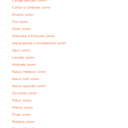
Carlige speciale :somn
Corturi si Umbrele :somn
Diverse :somn
Fire :somn
Genti :somn
Hanorace si Pulovere :somn
Imbracaminte si Incaltaminte :somn
Jiguri :somn
Lansete :somn
Mulinete :somn
Naluci metalice :somn
Naluci soft :somn
Naluci speciale :somn
Oscilante :somn
Paturi :somn
Pilkere :somn
Plute :somn
Rotative :somn