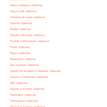
Naluci metalice :stationar
Naluci soft :stationar
Ochelari de soare :stationar
Pastrav :stationar
Pelete :stationar
Penare si Borsete :stationar
Plumbi si Momitoare :stationar
Plute :stationar
Riguri :stationar
Rubeziene :stationar
Saci pastrare :stationar
Saltele de receptie si cantarire :stationar
Scaune si Modulare :stationar
Site :stationar
Suporti si Picheti :stationar
Telematch :stationar
Telescopice :stationar
Tricouri si Camasi :stationar