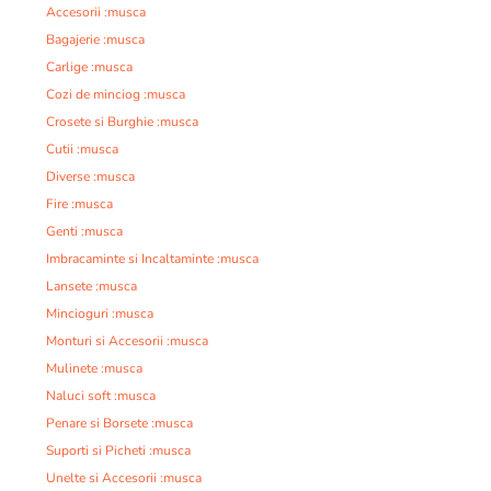
Accesorii :musca
Bagajerie :musca
Carlige :musca
Cozi de minciog :musca
Crosete si Burghie :musca
Cutii :musca
Diverse :musca
Fire :musca
Genti :musca
Imbracaminte si Incaltaminte :musca
Lansete :musca
Mincioguri :musca
Monturi si Accesorii :musca
Mulinete :musca
Naluci soft :musca
Penare si Borsete :musca
Suporti si Picheti :musca
Unelte si Accesorii :musca