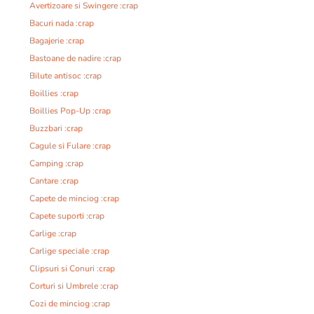
Avertizoare si Swingere :crap
Bacuri nada :crap
Bagajerie :crap
Bastoane de nadire :crap
Bilute antisoc :crap
Boillies :crap
Boillies Pop-Up :crap
Buzzbari :crap
Cagule si Fulare :crap
Camping :crap
Cantare :crap
Capete de minciog :crap
Capete suporti :crap
Carlige :crap
Carlige speciale :crap
Clipsuri si Conuri :crap
Corturi si Umbrele :crap
Cozi de minciog :crap