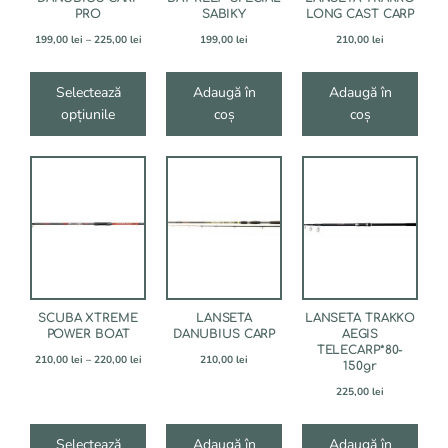
alese
PRO
SABIKY
LONG CAST CARP
în
Interval
199,00
lei
–
225,00
lei
199,00
lei
210,00
lei
pagina
de
produsului.
prețuri:
199,00 lei
Selectează
Adaugă în
Adaugă în
până
opțiunile
coș
coș
la
225,00 lei
Acest
produs
are
mai
multe
variații.
Opțiunile
pot
fi
SCUBA XTREME
LANSETA
LANSETA TRAKKO
alese
POWER BOAT
DANUBIUS CARP
AEGIS
TELECARP*80-
în
Interval
210,00
lei
–
220,00
lei
210,00
lei
150gr
pagina
de
produsului.
prețuri:
225,00
lei
210,00 lei
până
la
Selectează
Adaugă în
Adaugă în