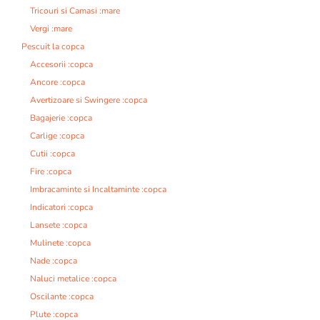
Tricouri si Camasi :mare
Vergi :mare
Pescuit la copca
Accesorii :copca
Ancore :copca
Avertizoare si Swingere :copca
Bagajerie :copca
Carlige :copca
Cutii :copca
Fire :copca
Imbracaminte si Incaltaminte :copca
Indicatori :copca
Lansete :copca
Mulinete :copca
Nade :copca
Naluci metalice :copca
Oscilante :copca
Plute :copca