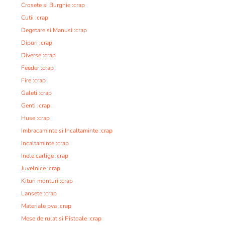
Crosete si Burghie :crap
Cutii :crap
Degetare si Manusi :crap
Dipuri :crap
Diverse :crap
Feeder :crap
Fire :crap
Galeti :crap
Genti :crap
Huse :crap
Imbracaminte si Incaltaminte :crap
Incaltaminte :crap
Inele carlige :crap
Juvelnice :crap
Kituri monturi :crap
Lansete :crap
Materiale pva :crap
Mese de rulat si Pistoale :crap