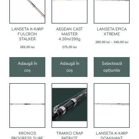
multe
variații.
Opțiunile
pot
fi
LANSETA K-KARP
AEGEAN CAST
LANSETA EPICA
alese
FULCRON
MASTER
XTREME
STALKER
4.20m/200g
în
Interva
280,00
lei
–
340,00
lei
pagina
de
265,00
lei
275,00
lei
produsului.
prețuri
280,00 
până
Adaugă în
Adaugă în
Selectează
la
coș
coș
opțiunile
340,00 
Acest
Acest
produs
produs
are
are
mai
mai
multe
multe
variații.
variații.
Opțiunile
Opțiunile
pot
pot
fi
fi
KRONOS
TRAKKO CRAP
LANSETA K-KARP
alese
alese
PROGRESS SURF
PATRIOT
DOMINANT