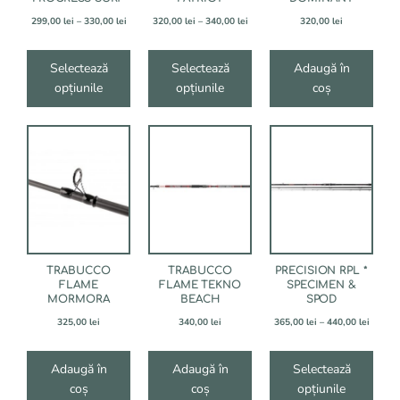
în
în
Interval
Interval
299,00
lei
–
330,00
lei
320,00
lei
–
340,00
lei
320,00
lei
pagina
pagina
de
de
produsului.
produsului.
prețuri:
prețuri:
299,00 lei
320,00 lei
Selectează
Selectează
Adaugă în
până
până
opțiunile
opțiunile
coș
la
la
330,00 lei
340,00 lei
Acest
produs
are
mai
multe
variații.
Opțiunile
pot
fi
TRABUCCO
TRABUCCO
PRECISION RPL *
alese
FLAME
FLAME TEKNO
SPECIMEN &
MORMORA
BEACH
SPOD
în
pagina
Interva
325,00
lei
340,00
lei
365,00
lei
–
440,00
lei
produsului.
de
prețuri
365,00 
Adaugă în
Adaugă în
Selectează
până
coș
coș
opțiunile
la