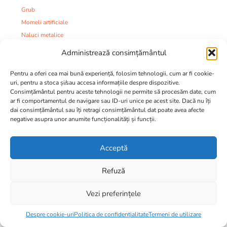
Grub
Momeli artificiale
Naluci metalice
Naluci soft
Administrează consimțământul
Naluci speciale
Oscilante
Pentru a oferi cea mai bună experiență, folosim tehnologii, cum ar fi cookie-
uri, pentru a stoca și/sau accesa informațiile despre dispozitive.
Pastrav
Consimțământul pentru aceste tehnologii ne permite să procesăm date, cum
Pilkere
ar fi comportamentul de navigare sau ID-uri unice pe acest site. Dacă nu îți
dai consimțământul sau îți retragi consimțământul dat poate avea afecte
Rotative
negative asupra unor anumite funcționalități și funcții.
Seturi
Shad
Acceptă
Spinnerbaits
Spinnertails
Refuză
Swimbait
Voblere
Vezi preferințele
Taparine
Item added to cart.
Checkout
0 items -
0,00
lei
Nade:
Despre cookie-uri
Politica de confidențialitate
Termeni de utilizare
Aditivi si Arome