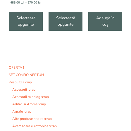
în
în
695,00 lei
Interval
485,00
lei
–
570,00
lei
pagina
pagina
de
produsului.
produsului.
prețuri:
485,00 lei
Selectează
Selectează
Adaugă în
până
opțiunile
opțiunile
coș
la
570,00 lei
OFERTA !
SET COMBO NEPTUN
Pescuit la crap
Accesorii :crap
Accesorii minciog :crap
Aditivi si Arome :crap
Agrafe :crap
Alte produse nadire :crap
Avertizoare electronice :crap