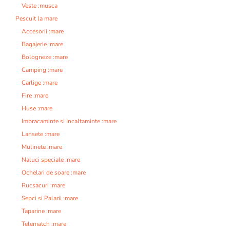
Veste :musca
Pescuit la mare
Accesorii :mare
Bagajerie :mare
Bologneze :mare
Camping :mare
Carlige :mare
Fire :mare
Huse :mare
Imbracaminte si Incaltaminte :mare
Lansete :mare
Mulinete :mare
Naluci speciale :mare
Ochelari de soare :mare
Rucsacuri :mare
Sepci si Palarii :mare
Taparine :mare
Telematch :mare