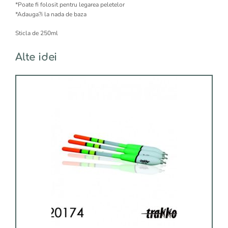
*Poate fi folosit pentru legarea peletelor
*Adauga?i la nada de baza
Sticla de 250ml
Alte idei
Acest
produs
are
mai
multe
variații.
Opțiunile
pot
fi
alese
în
pagina
produsului.