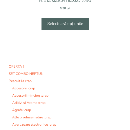
PLUTA MATCH TRAKKO 20193
6,50
lei
Selectează opțiunile
OFERTA !
SET COMBO NEPTUN
Pescuit la crap
Accesorii :crap
Accesorii minciog :crap
Aditivi si Arome :crap
Agrafe :crap
Alte produse nadire :crap
Avertizoare electronice :crap