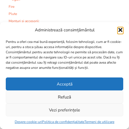
Fire
Plute
Monturi si accesorii:
Agrafe
Administrează consimțământul
Kituri monturi
Pentru a oferi cea mai bună experiență, folosim tehnologii, cum ar fi cookie-
Monturi
uri, pentru a stoca și/sau accesa informațiile despre dispozitive.
Monturi si Accesorii
Consimțământul pentru aceste tehnologii ne permite să procesăm date, cum
Plumbi
ar fi comportamentul de navigare sau ID-uri unice pe acest site. Dacă nu îți
dai consimțământul sau îți retragi consimțământul dat poate avea afecte
Plumbi si Momitoare
negative asupra unor anumite funcționalități și funcții.
Strune
Tuburi
Acceptă
Varteje
Mincioguri
Refuză
Juvelnice
Camping:
Vezi preferințele
Alternative:
Accesorii
46,00
lei
Adaugă în coș
Corturi si Umbrele
Despre cookie-uri
Politica de confidențialitate
Termeni de utilizare