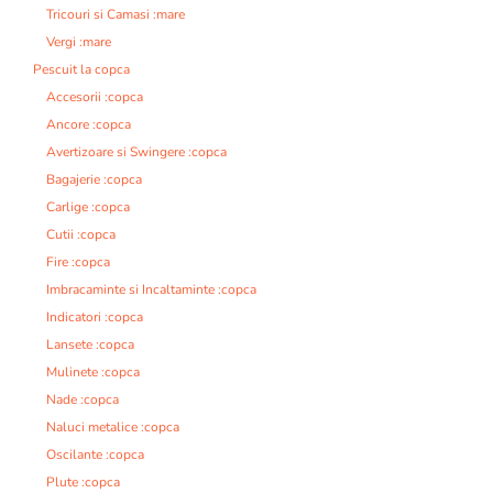
Tricouri si Camasi :mare
Vergi :mare
Pescuit la copca
Accesorii :copca
Ancore :copca
Avertizoare si Swingere :copca
Bagajerie :copca
Carlige :copca
Cutii :copca
Fire :copca
Imbracaminte si Incaltaminte :copca
Indicatori :copca
Lansete :copca
Mulinete :copca
Nade :copca
Naluci metalice :copca
Oscilante :copca
Plute :copca