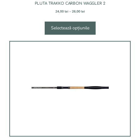
PLUTA TRAKKO CARBON WAGGLER 2
Interval
24,00
lei
–
26,00
lei
de
prețuri:
24,00 lei
Selectează opțiunile
până
la
26,00 lei