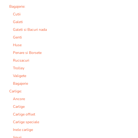
Bagajerie:
Cutii
Galeti
Galeti si Bacuri nada
Genti
Huse
Penare si Borsete
Rucsacuri
Trolley
Valigete
Bagajerie
Carlige:
Ancore
Carlige
Carlige offset
Carlige speciale
Inele carlige
Jiguri