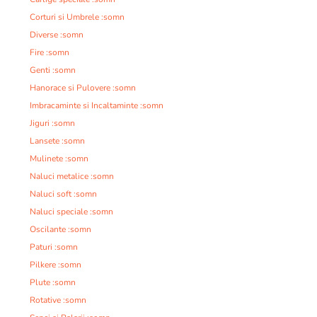
Corturi si Umbrele :somn
Diverse :somn
Fire :somn
Genti :somn
Hanorace si Pulovere :somn
Imbracaminte si Incaltaminte :somn
Jiguri :somn
Lansete :somn
Mulinete :somn
Naluci metalice :somn
Naluci soft :somn
Naluci speciale :somn
Oscilante :somn
Paturi :somn
Pilkere :somn
Plute :somn
Rotative :somn