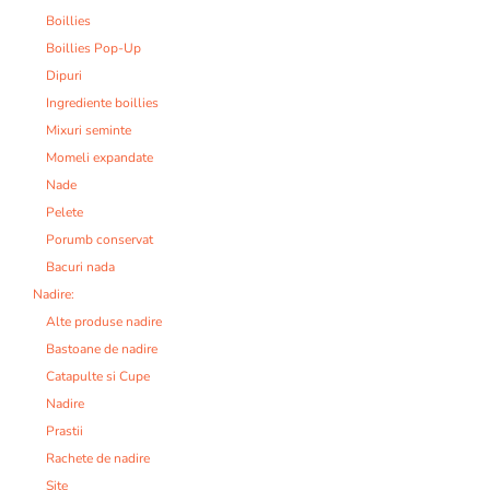
Boillies
Boillies Pop-Up
Dipuri
Ingrediente boillies
Mixuri seminte
Momeli expandate
Nade
Pelete
Porumb conservat
Bacuri nada
Nadire:
Alte produse nadire
Bastoane de nadire
Catapulte si Cupe
Nadire
Prastii
Rachete de nadire
Site