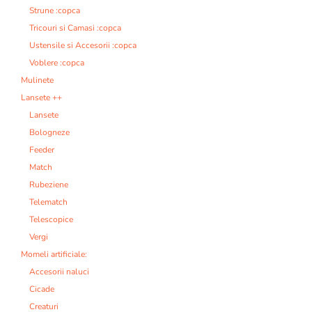
Strune :copca
Tricouri si Camasi :copca
Ustensile si Accesorii :copca
Voblere :copca
Mulinete
Lansete ++
Lansete
Bologneze
Feeder
Match
Rubeziene
Telematch
Telescopice
Vergi
Momeli artificiale:
Accesorii naluci
Cicade
Creaturi