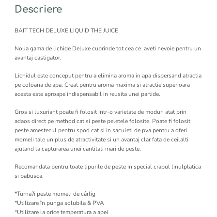
Descriere
BAIT TECH DELUXE LIQUID THE JUICE
Noua gama de lichide Deluxe cuprinde tot cea ce aveti nevoie pentru un
avantaj castigator.
Lichidul este conceput pentru a elimina aroma in apa dispersand atractia
pe coloana de apa. Creat pentru aroma maxima si atractie superioara
acesta este aproape indispensabil in reusita unei partide.
Gros si luxuriant poate fi folosit intr-o varietate de moduri atat prin
adaos direct pe method cat si peste peletele folosite. Poate fi folosit
peste amestecul pentru spod cat si in saculeti de pva pentru a oferi
momeli tale un plus de atractivitate si un avantaj clar fata de ceilalti
ajutand la capturarea unei cantitati mari de peste.
Recomandata pentru toate tipurile de peste in special crapul linulplatica
si babusca.
*Turna?i peste momeli de cârlig
*Utilizare în punga solubila & PVA
*Utilizare la orice temperatura a apei