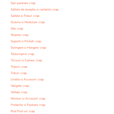
Saci pastrare :crap
Saltele de receptie si cantarire :crap
Saltele si Paturi :crap
Scaune si Modulare :crap
Site :crap
Stopere :crap
Suporti si Picheti :crap
Swingere si Hangere :crap
Telescopice :crap
Tricouri si Camasi :crap
Tripozi :crap
Tuburi :crap
Unelte si Accesorii :crap
Valigete :crap
Varteje :crap
Monturi si Accesorii :crap
Protectie si Pastrare :crap
Rod Pod-uri :crap