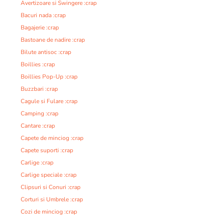
Avertizoare si Swingere :crap
Bacuri nada :crap
Bagajerie :crap
Bastoane de nadire :crap
Bilute antisoc :crap
Boillies :crap
Boillies Pop-Up :crap
Buzzbari :crap
Cagule si Fulare :crap
Camping :crap
Cantare :crap
Capete de minciog :crap
Capete suporti :crap
Carlige :crap
Carlige speciale :crap
Clipsuri si Conuri :crap
Corturi si Umbrele :crap
Cozi de minciog :crap