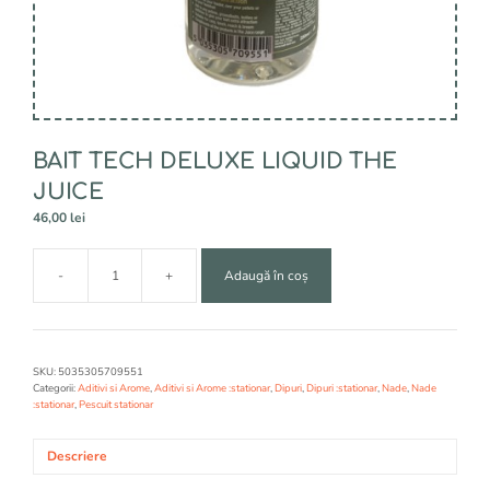
BAIT TECH DELUXE LIQUID THE
JUICE
46,00
lei
A
-
+
Adaugă în coș
l
Cantitate
t
BAIT
e
TECH
r
DELUXE
n
LIQUID
SKU:
5035305709551
a
THE
Categorii:
Aditivi si Arome
,
Aditivi si Arome :stationar
,
Dipuri
,
Dipuri :stationar
,
Nade
,
Nade
t
:stationar
,
Pescuit stationar
JUICE
i
v
Descriere
e
: