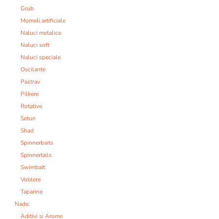
Grub
Momeli artificiale
Naluci metalice
Naluci soft
Naluci speciale
Oscilante
Pastrav
Pilkere
Rotative
Seturi
Shad
Spinnerbaits
Spinnertails
Swimbait
Voblere
Taparine
Nade:
Aditivi si Arome