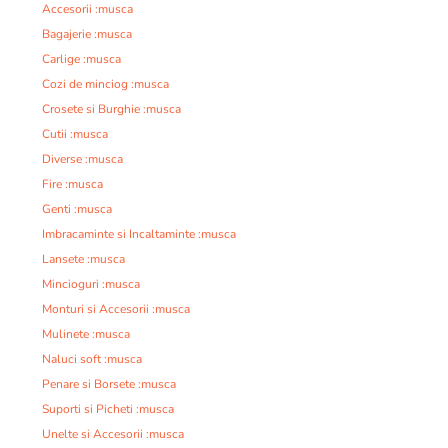
Accesorii :musca
Bagajerie :musca
Carlige :musca
Cozi de minciog :musca
Crosete si Burghie :musca
Cutii :musca
Diverse :musca
Fire :musca
Genti :musca
Imbracaminte si Incaltaminte :musca
Lansete :musca
Mincioguri :musca
Monturi si Accesorii :musca
Mulinete :musca
Naluci soft :musca
Penare si Borsete :musca
Suporti si Picheti :musca
Unelte si Accesorii :musca