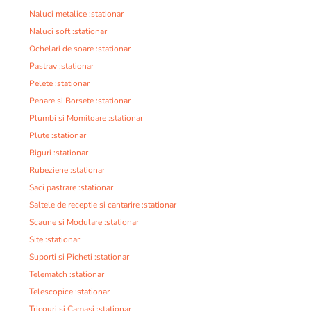
Naluci metalice :stationar
Naluci soft :stationar
Ochelari de soare :stationar
Pastrav :stationar
Pelete :stationar
Penare si Borsete :stationar
Plumbi si Momitoare :stationar
Plute :stationar
Riguri :stationar
Rubeziene :stationar
Saci pastrare :stationar
Saltele de receptie si cantarire :stationar
Scaune si Modulare :stationar
Site :stationar
Suporti si Picheti :stationar
Telematch :stationar
Telescopice :stationar
Tricouri si Camasi :stationar