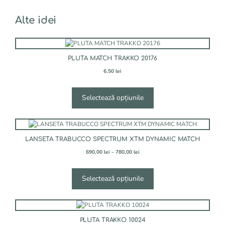
Alte idei
Acest
produs
PLUTA MATCH TRAKKO 20176
are
mai
6,50
lei
multe
variații.
Selectează opțiunile
Opțiunile
pot
fi
Acest
alese
produs
în
LANSETA TRABUCCO SPECTRUM XTM DYNAMIC MATCH
are
pagina
mai
Interval
690,00
lei
–
780,00
lei
produsului.
de
multe
prețuri:
variații.
690,00 lei
Selectează opțiunile
Opțiunile
până
pot
la
fi
780,00 lei
Acest
alese
produs
în
PLUTA TRAKKO 10024
are