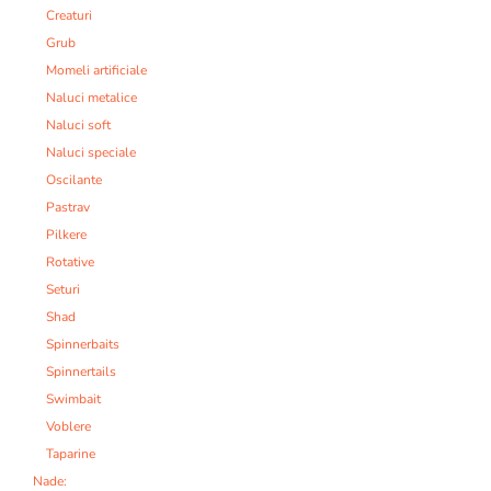
Creaturi
Grub
Momeli artificiale
Naluci metalice
Naluci soft
Naluci speciale
Oscilante
Pastrav
Pilkere
Rotative
Seturi
Shad
Spinnerbaits
Spinnertails
Swimbait
Voblere
Taparine
Nade: