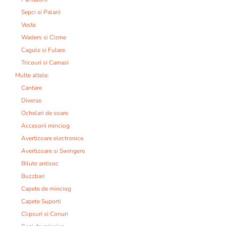
Sepci si Palarii
Veste
Waders si Cizme
Cagule si Fulare
Tricouri si Camasi
Multe altele:
Cantare
Diverse
Ochelari de soare
Accesorii minciog
Avertizoare electronice
Avertizoare si Swingere
Bilute antisoc
Buzzbari
Capete de minciog
Capete Suporti
Clipsuri si Conuri