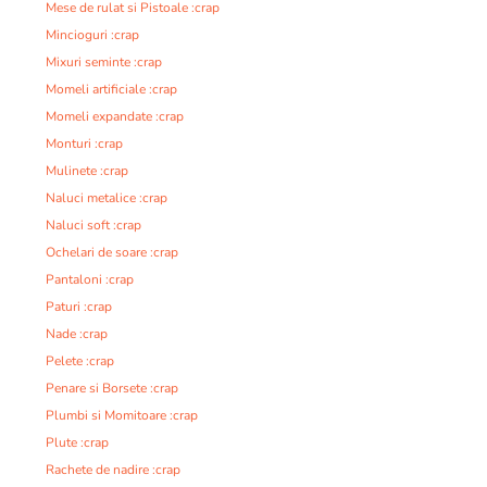
Mese de rulat si Pistoale :crap
Mincioguri :crap
Mixuri seminte :crap
Momeli artificiale :crap
Momeli expandate :crap
Monturi :crap
Mulinete :crap
Naluci metalice :crap
Naluci soft :crap
Ochelari de soare :crap
Pantaloni :crap
Paturi :crap
Nade :crap
Pelete :crap
Penare si Borsete :crap
Plumbi si Momitoare :crap
Plute :crap
Rachete de nadire :crap