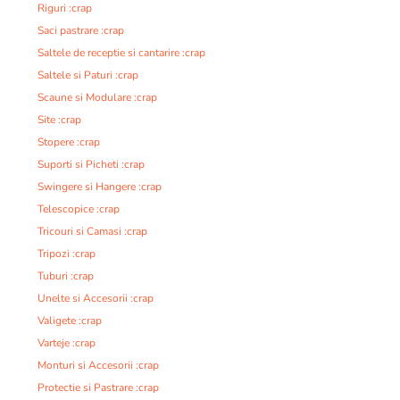
Riguri :crap
Saci pastrare :crap
Saltele de receptie si cantarire :crap
Saltele si Paturi :crap
Scaune si Modulare :crap
Site :crap
Stopere :crap
Suporti si Picheti :crap
Swingere si Hangere :crap
Telescopice :crap
Tricouri si Camasi :crap
Tripozi :crap
Tuburi :crap
Unelte si Accesorii :crap
Valigete :crap
Varteje :crap
Monturi si Accesorii :crap
Protectie si Pastrare :crap