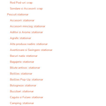
Rod Pod-uri :crap
Sondare si Accesorii :crap
Pescuit stationar
Accesorii :stationar
Accesorii minciog :stationar
Aditivi si Arome :stationar
Agrafe :stationar
Alte produse nadire :stationar
Avertizoare si Swingere :stationar
Bacuri nada :stationar
Bagajerie :stationar
Bilute antisoc :stationar
Boillies :stationar
Boillies Pop-Up :stationar
Bologneze :stationar
Buzzbari :stationar
Cagule si Fulare :stationar
Camping :stationar