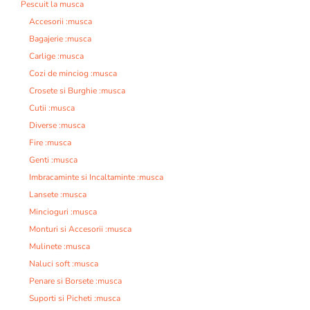
Pescuit la musca
Accesorii :musca
Bagajerie :musca
Carlige :musca
Cozi de minciog :musca
Crosete si Burghie :musca
Cutii :musca
Diverse :musca
Fire :musca
Genti :musca
Imbracaminte si Incaltaminte :musca
Lansete :musca
Mincioguri :musca
Monturi si Accesorii :musca
Mulinete :musca
Naluci soft :musca
Penare si Borsete :musca
Suporti si Picheti :musca