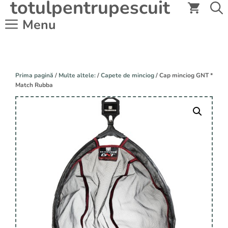
totulpentrupescuit
Sari
la
Menu
conținut
Prima pagină
/
Multe altele:
/
Capete de minciog
/ Cap minciog GNT *
Match Rubba