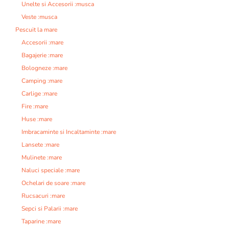
Unelte si Accesorii :musca
Veste :musca
Pescuit la mare
Accesorii :mare
Bagajerie :mare
Bologneze :mare
Camping :mare
Carlige :mare
Fire :mare
Huse :mare
Imbracaminte si Incaltaminte :mare
Lansete :mare
Mulinete :mare
Naluci speciale :mare
Ochelari de soare :mare
Rucsacuri :mare
Sepci si Palarii :mare
Taparine :mare