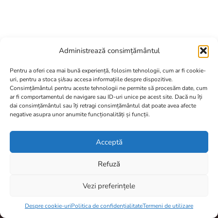
Administrează consimțământul
Pentru a oferi cea mai bună experiență, folosim tehnologii, cum ar fi cookie-
uri, pentru a stoca și/sau accesa informațiile despre dispozitive.
Consimțământul pentru aceste tehnologii ne permite să procesăm date, cum
A.N.P.C.
ar fi comportamentul de navigare sau ID-uri unice pe acest site. Dacă nu îți
dai consimțământul sau îți retragi consimțământul dat poate avea afecte
negative asupra unor anumite funcționalități și funcții.
Contact
Acceptă
totulptrpescuit@gmail.com
Refuză
0770804950
Vezi preferințele
96,00
lei
–
Brașov, România
Interval
98,00
lei
Despre cookie-uri
Politica de confidențialitate
Termeni de utilizare
de
Program De Lucru