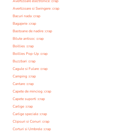
Avertizoare electronice :crap
Avertizoare si Swingere :crap
Bacuri nada :crap
Bagajerie :crap
Bastoane de nadire :crap
Bilute antisoc :crap
Boillies :crap
Boillies Pop-Up :crap
Buzzbari :crap
Cagule si Fulare :crap
Camping :crap
Cantare :crap
Capete de minciog :crap
Capete suporti :crap
Carlige :crap
Carlige speciale :crap
Clipsuri si Conuri :crap
Corturi si Umbrele :crap