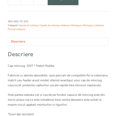
Cantitate
Cap
minciog
GNT
*
SKU:
083-70-310
Match
Categorii:
Capete de minciog
,
Capete de minciog :stationar
,
Mincioguri
,
Mincioguri :stationar
,
Pescuit stationar
Rubba
Descriere
Descriere
Cap minciog GNT * Match Rubba
Fabricat cu atentie deosebita spre pescarii de competitie fie la rubeziana
match sau feeder acest model oferind avantajul unui cap de minciog
cauciucat: protectia capturilor uscare rapida fara mirosuri neplacute.
Atat partea laterala cat si cea de pe fundul capului de minciog este din
micro plasa cea ce este intradevar bine venita deoarece este evitat la
maxim riscul agatarii monturilor si rigurilor.
*Usor dar rezistent