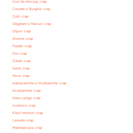
Cozi de minciog :crap
Crosete si Burghie :crap
Cutii :crap
Degetare si Manusi :crap
Dipuri :crap
Diverse :crap
Feeder :crap
Fire :crap
Galeti :crap
Genti :crap
Huse :crap
Imbracaminte si Incaltaminte :crap
Incaltaminte :crap
Inele carlige :crap
Juvelnice :crap
Kituri monturi :crap
Lansete :crap
Materiale pva :crap