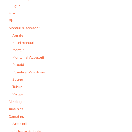
Jiguri
Fire
Plute
Monturi si accesorii:
Agrafe
Kituri monturi
Monturi
Monturi si Accesorii
Plumbi
Plumbi si Momitoare
Strune
Tuburi
Varteje
Mincioguri
Juvelnice
Camping:
Accesorii
Corturi si Umbrele