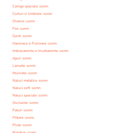
Carlige speciale :somn
Corturi si Umbrele :somn
Diverse :somn
Fire :somn
Genti :somn
Hanorace si Pulovere :somn
Imbracaminte si Incaltaminte :somn
Jiguri :somn
Lansete :somn
Mulinete :somn
Naluci metalice :somn
Naluci soft :somn
Naluci speciale :somn
Oscilante :somn
Paturi :somn
Pilkere :somn
Plute :somn
Rotative :somn