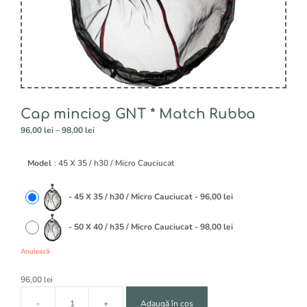
Cap minciog GNT * Match Rubba
Interval
96,00
lei
–
98,00
lei
de
A
prețuri:
Model
: 45 X 35 / h30 / Micro Cauciucat
l
96,00 lei
t
până
e
la
-
45 X 35 / h30 / Micro Cauciucat
-
96,00
lei
r
98,00 lei
n
-
50 X 40 / h35 / Micro Cauciucat
-
98,00
lei
a
t
Anulează
i
v
96,00
lei
e
:
-
+
Adaugă în coș