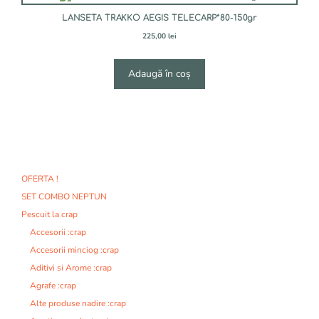
LANSETA TRAKKO AEGIS TELECARP*80-150gr
225,00
lei
Adaugă în coș
OFERTA !
SET COMBO NEPTUN
Pescuit la crap
Accesorii :crap
Accesorii minciog :crap
Aditivi si Arome :crap
Agrafe :crap
Alte produse nadire :crap