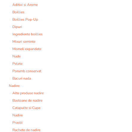
Aditivi si Arome
Boillies
Boillies Pop-Up
Dipuri
Ingrediente boillies
Mixuri seminte
Momeli expandate
Nade
Pelete
Porumb conservat
Bacuri nada
Nadire:
Alte produse nadire
Bastoane de nadire
Catapulte si Cupe
Nadire
Prastii
Rachete de nadire