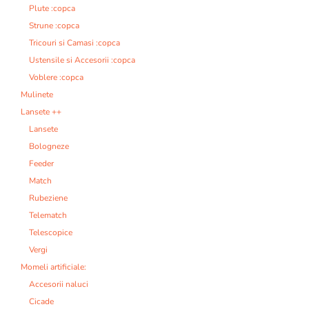
Plute :copca
Strune :copca
Tricouri si Camasi :copca
Ustensile si Accesorii :copca
Voblere :copca
Mulinete
Lansete ++
Lansete
Bologneze
Feeder
Match
Rubeziene
Telematch
Telescopice
Vergi
Momeli artificiale:
Accesorii naluci
Cicade