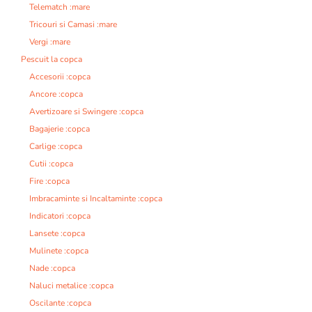
Telematch :mare
Tricouri si Camasi :mare
Vergi :mare
Pescuit la copca
Accesorii :copca
Ancore :copca
Avertizoare si Swingere :copca
Bagajerie :copca
Carlige :copca
Cutii :copca
Fire :copca
Imbracaminte si Incaltaminte :copca
Indicatori :copca
Lansete :copca
Mulinete :copca
Nade :copca
Naluci metalice :copca
Oscilante :copca