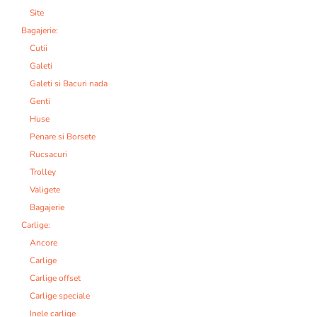
Site
Bagajerie:
Cutii
Galeti
Galeti si Bacuri nada
Genti
Huse
Penare si Borsete
Rucsacuri
Trolley
Valigete
Bagajerie
Carlige:
Ancore
Carlige
Carlige offset
Carlige speciale
Inele carlige