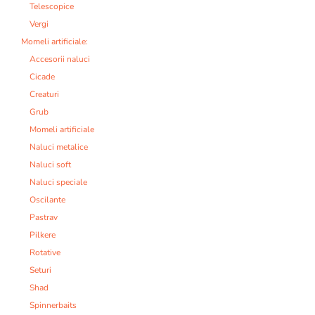
Telescopice
Vergi
Momeli artificiale:
Accesorii naluci
Cicade
Creaturi
Grub
Momeli artificiale
Naluci metalice
Naluci soft
Naluci speciale
Oscilante
Pastrav
Pilkere
Rotative
Seturi
Shad
Spinnerbaits