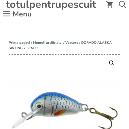
totulpentrupescuit
Sari
la
Menu
conținut
Prima pagină
/
Momeli artificiale:
/
Voblere
/ DORADO ALASKA
SINKING 2.5CM K1