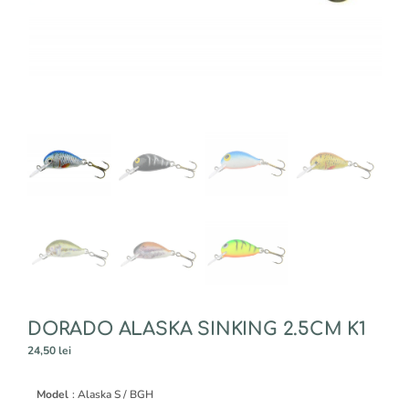
DORADO ALASKA SINKING 2.5CM K1
24,50
lei
A
Model
: Alaska S / BGH
l