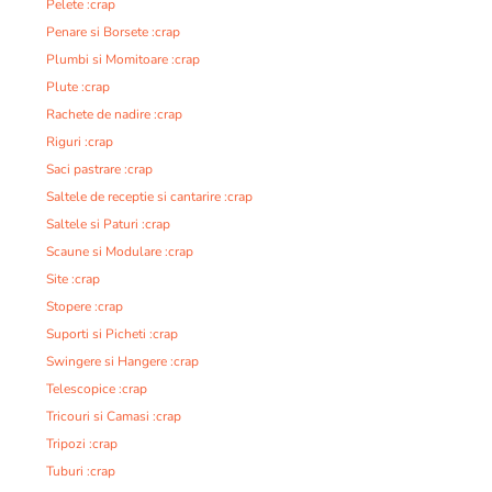
Pelete :crap
Penare si Borsete :crap
Plumbi si Momitoare :crap
Plute :crap
Rachete de nadire :crap
Riguri :crap
Saci pastrare :crap
Saltele de receptie si cantarire :crap
Saltele si Paturi :crap
Scaune si Modulare :crap
Site :crap
Stopere :crap
Suporti si Picheti :crap
Swingere si Hangere :crap
Telescopice :crap
Tricouri si Camasi :crap
Tripozi :crap
Tuburi :crap