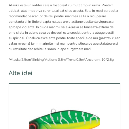
Alaska este un vobler care a fost creat cu mult timp in urma .Poate fi
utilizat atat impotriva curentului cat si cu acesta. Este in mod particular
recomandat pescarilor de rau pentru marimea sa la o recuperare
constanta si in linie dreapta naluca are o actiune oscilanta viguroasa
aproape violenta. In ciuda marimii sale Alaska se lanseaza extrem de
bine si sta in adanc ceea ce deseori este crucial pentru a atrage pestii
suspiciosi. O naluca excelenta pentru toate speciile de rau (pastrav clean
salau mreana) iar in marimile mai mari pentru stiuca pe ape statatoare si
cu rezultate deosebite la somn in ape curgatoare mari.
*Alaska 2.5cm*Sinking*Actiune 0.5m*Trena 0.8m*Ancora nr.10*2.5g
Alte idei
Acest
produs
are
mai
multe
variații.
Opțiunile
pot