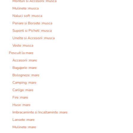
Monturi si Accesorii :musca
Mulinete :musca
Naluci soft :musca
Penare si Borsete :musca
Suporti si Picheti :musca
Unelte si Accesorii :musca
Veste :musca
Pescuit la mare
Accesorii :mare
Bagajerie :mare
Bologneze :mare
Camping :mare
Carlige :mare
Fire :mare
Huse :mare
Imbracaminte si Incaltaminte :mare
Lansete :mare
Mulinete :mare