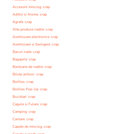
Accesorii minciog :crap
Aditivi si Arome :crap
Agrafe :crap
Alte produse nadire :crap
Avertizoare electronice :crap
Avertizoare si Swingere :crap
Bacuri nada :crap
Bagajerie :crap
Bastoane de nadire :crap
Bilute antisoc :crap
Boillies :crap
Boillies Pop-Up :crap
Buzzbari :crap
Cagule si Fulare :crap
Camping :crap
Cantare :crap
Capete de minciog :crap