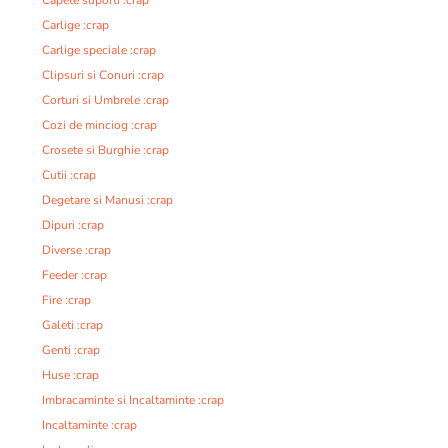
Capete suporti :crap
Carlige :crap
Carlige speciale :crap
Clipsuri si Conuri :crap
Corturi si Umbrele :crap
Cozi de minciog :crap
Crosete si Burghie :crap
Cutii :crap
Degetare si Manusi :crap
Dipuri :crap
Diverse :crap
Feeder :crap
Fire :crap
Galeti :crap
Genti :crap
Huse :crap
Imbracaminte si Incaltaminte :crap
Incaltaminte :crap