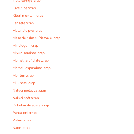
Inele carlige :crap
Juvelnice :crap
Kituri monturi :crap
Lansete :crap
Materiale pva :crap
Mese de rulat si Pistoale :crap
Mincioguri :crap
Mixuri seminte :crap
Momeli artificiale :crap
Momeli expandate :crap
Monturi :crap
Mulinete :crap
Naluci metalice :crap
Naluci soft :crap
Ochelari de soare :crap
Pantaloni :crap
Paturi :crap
Nade :crap