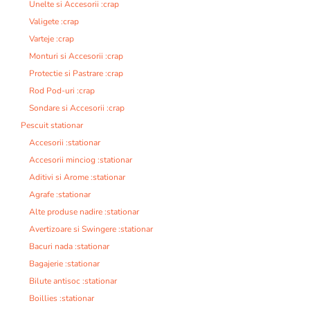
Unelte si Accesorii :crap
Valigete :crap
Varteje :crap
Monturi si Accesorii :crap
Protectie si Pastrare :crap
Rod Pod-uri :crap
Sondare si Accesorii :crap
Pescuit stationar
Accesorii :stationar
Accesorii minciog :stationar
Aditivi si Arome :stationar
Agrafe :stationar
Alte produse nadire :stationar
Avertizoare si Swingere :stationar
Bacuri nada :stationar
Bagajerie :stationar
Bilute antisoc :stationar
Boillies :stationar