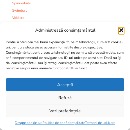
Spinnertails
Swimbait
Voblere
Taparine
Administrează consimțământul
Nade:
Aditivi si Arome
Pentru a oferi cea mai bună experiență, folosim tehnologii, cum ar fi cookie-
Boillies
uri, pentru a stoca și/sau accesa informațiile despre dispozitive.
Consimțământul pentru aceste tehnologii ne permite să procesăm date, cum
Boillies Pop-Up
ar fi comportamentul de navigare sau ID-uri unice pe acest site. Dacă nu îți
Dipuri
dai consimțământul sau îți retragi consimțământul dat poate avea afecte
negative asupra unor anumite funcționalități și funcții.
Ingrediente boillies
Mixuri seminte
Momeli expandate
Acceptă
Nade
Refuză
Pelete
Porumb conservat
Vezi preferințele
Bacuri nada
24,50
lei
Nadire:
Despre cookie-uri
Politica de confidențialitate
Termeni de utilizare
Alte produse nadire