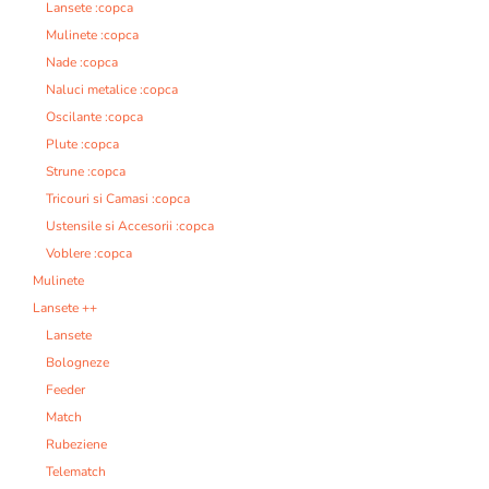
Lansete :copca
Mulinete :copca
Nade :copca
Naluci metalice :copca
Oscilante :copca
Plute :copca
Strune :copca
Tricouri si Camasi :copca
Ustensile si Accesorii :copca
Voblere :copca
Mulinete
Lansete ++
Lansete
Bologneze
Feeder
Match
Rubeziene
Telematch