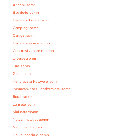
Ancore :somn
Bagajerie :somn
Cagule si Fulare :somn
Camping :somn
Carlige :somn
Carlige speciale :somn
Corturi si Umbrele :somn
Diverse :somn
Fire :somn
Genti :somn
Hanorace si Pulovere :somn
Imbracaminte si Incaltaminte :somn
Jiguri :somn
Lansete :somn
Mulinete :somn
Naluci metalice :somn
Naluci soft :somn
Naluci speciale :somn