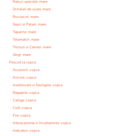
Naluci speciale :mare
Ochelari de soare :mare
Rucsacuri :mare
Sepci si Palarii :mare
Taparine :mare
Telematch :mare
Tricouri si Camasi :mare
Vergi :mare
Pescuit la copca
Accesorii :copca
Ancore :copca
Avertizoare si Swingere :copca
Bagajerie :copca
Carlige :copca
Cutii :copca
Fire :copca
Imbracaminte si Incaltaminte :copca
Indicatori :copca