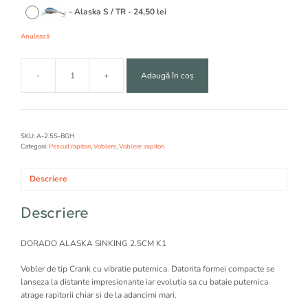
-
Alaska S / TR
-
24,50
lei
Anulează
-
+
Adaugă în coș
Cantitate
DORADO
ALASKA
SINKING
2.5CM
SKU:
A-2.5S-BGH
K1
Categorii:
Pescuit rapitori
,
Voblere
,
Voblere :rapitori
Descriere
Descriere
DORADO ALASKA SINKING 2.5CM K1
Vobler de tip Crank cu vibratie puternica. Datorita formei compacte se
lanseza la distante impresionante iar evolutia sa cu bataie puternica
atrage rapitorii chiar si de la adancimi mari.