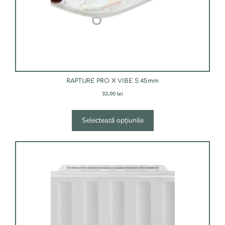
alese
în
pagina
produsului.
RAPTURE PRO X VIBE S 45mm
32,00
lei
Selectează opțiunile