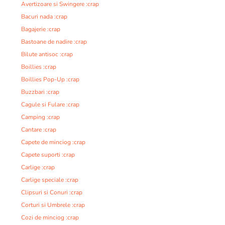
Avertizoare si Swingere :crap
Bacuri nada :crap
Bagajerie :crap
Bastoane de nadire :crap
Bilute antisoc :crap
Boillies :crap
Boillies Pop-Up :crap
Buzzbari :crap
Cagule si Fulare :crap
Camping :crap
Cantare :crap
Capete de minciog :crap
Capete suporti :crap
Carlige :crap
Carlige speciale :crap
Clipsuri si Conuri :crap
Corturi si Umbrele :crap
Cozi de minciog :crap