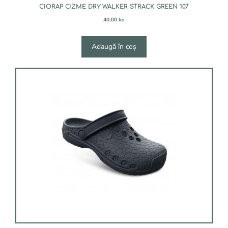
CIORAP CIZME DRY WALKER STRACK GREEN 107
40,00
lei
Adaugă în coș
Acest
produs
are
mai
multe
variații.
Opțiunile
pot
fi
alese
în
pagina
produsului.