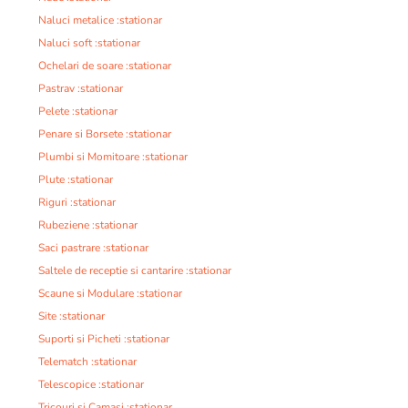
Naluci metalice :stationar
Naluci soft :stationar
Ochelari de soare :stationar
Pastrav :stationar
Pelete :stationar
Penare si Borsete :stationar
Plumbi si Momitoare :stationar
Plute :stationar
Riguri :stationar
Rubeziene :stationar
Saci pastrare :stationar
Saltele de receptie si cantarire :stationar
Scaune si Modulare :stationar
Site :stationar
Suporti si Picheti :stationar
Telematch :stationar
Telescopice :stationar
Tricouri si Camasi :stationar