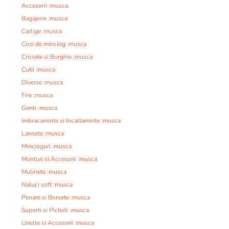
Accesorii :musca
Bagajerie :musca
Carlige :musca
Cozi de minciog :musca
Crosete si Burghie :musca
Cutii :musca
Diverse :musca
Fire :musca
Genti :musca
Imbracaminte si Incaltaminte :musca
Lansete :musca
Mincioguri :musca
Monturi si Accesorii :musca
Mulinete :musca
Naluci soft :musca
Penare si Borsete :musca
Suporti si Picheti :musca
Unelte si Accesorii :musca