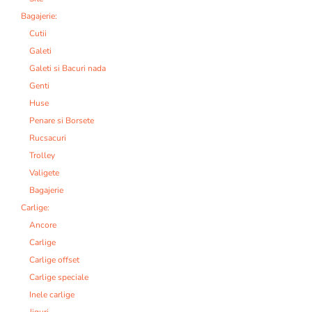
Bagajerie:
Cutii
Galeti
Galeti si Bacuri nada
Genti
Huse
Penare si Borsete
Rucsacuri
Trolley
Valigete
Bagajerie
Carlige:
Ancore
Carlige
Carlige offset
Carlige speciale
Inele carlige