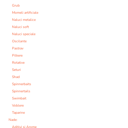
Grub
Momeli artificiale
Naluci metalice
Naluci soft
Naluci speciale
Oscilante
Pastrav
Pilkere
Rotative
Seturi
Shad
Spinnerbaits
Spinnertails
Swimbait
Voblere
Taparine
Nade:
Aditivi si Arome