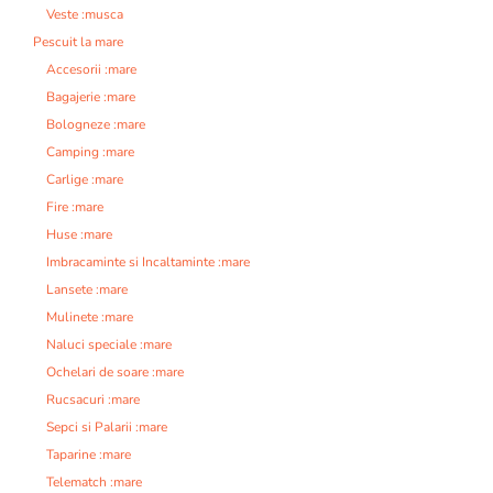
Veste :musca
Pescuit la mare
Accesorii :mare
Bagajerie :mare
Bologneze :mare
Camping :mare
Carlige :mare
Fire :mare
Huse :mare
Imbracaminte si Incaltaminte :mare
Lansete :mare
Mulinete :mare
Naluci speciale :mare
Ochelari de soare :mare
Rucsacuri :mare
Sepci si Palarii :mare
Taparine :mare
Telematch :mare