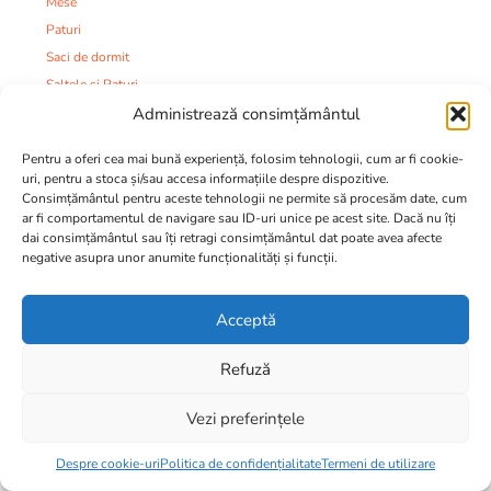
Mese
Paturi
Saci de dormit
Saltele si Paturi
Scaune si Modulare
Administrează consimțământul
Camping
Pentru a oferi cea mai bună experiență, folosim tehnologii, cum ar fi cookie-
Imbracaminte si incaltaminte:
uri, pentru a stoca și/sau accesa informațiile despre dispozitive.
Ciorapi
Consimțământul pentru aceste tehnologii ne permite să procesăm date, cum
ar fi comportamentul de navigare sau ID-uri unice pe acest site. Dacă nu îți
Costume
dai consimțământul sau îți retragi consimțământul dat poate avea afecte
Degetare si Manusi
negative asupra unor anumite funcționalități și funcții.
Fesuri
Hanorace si Pulovere
Acceptă
Imbracaminte si Incaltaminte
Tricouri si Camasi
Refuză
Incaltaminte
Jachete
Vezi preferințele
Alternative:
Manusi
30,00
lei
Adaugă în coș
Despre cookie-uri
Politica de confidențialitate
Termeni de utilizare
Pantaloni