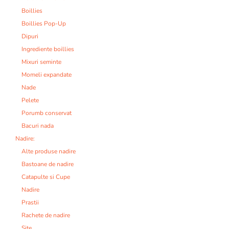
Boillies
Boillies Pop-Up
Dipuri
Ingrediente boillies
Mixuri seminte
Momeli expandate
Nade
Pelete
Porumb conservat
Bacuri nada
Nadire:
Alte produse nadire
Bastoane de nadire
Catapulte si Cupe
Nadire
Prastii
Rachete de nadire
Site