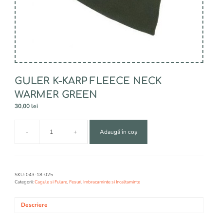
GULER K-KARP FLEECE NECK
WARMER GREEN
30,00
lei
A
-
+
Adaugă în coș
l
Cantitate
t
GULER
e
K-
r
KARP
n
FLEECE
SKU:
043-18-025
a
NECK
Categorii:
Cagule si Fulare
,
Fesuri
,
Imbracaminte si Incaltaminte
t
WARMER
i
GREEN
Descriere
v
e