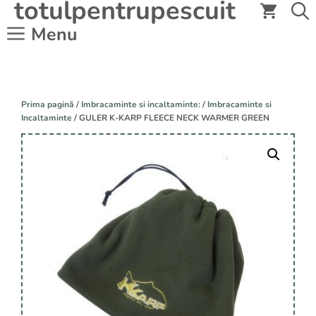
totulpentrupescuit
Sari
la
Menu
conținut
Prima pagină
/
Imbracaminte si incaltaminte:
/
Imbracaminte si
Incaltaminte
/ GULER K-KARP FLEECE NECK WARMER GREEN