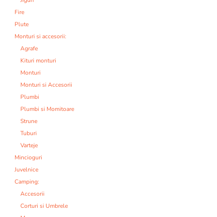
Jiguri
Fire
Plute
Monturi si accesorii:
Agrafe
Kituri monturi
Monturi
Monturi si Accesorii
Plumbi
Plumbi si Momitoare
Strune
Tuburi
Varteje
Mincioguri
Juvelnice
Camping:
Accesorii
Corturi si Umbrele