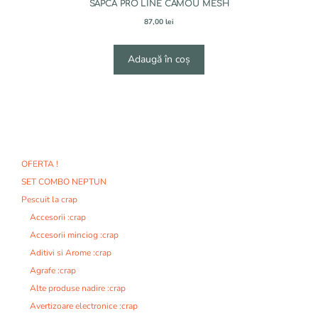
SAPCA PRO LINE CAMOU MESH
87,00
lei
Adaugă în coș
OFERTA !
SET COMBO NEPTUN
Pescuit la crap
Accesorii :crap
Accesorii minciog :crap
Aditivi si Arome :crap
Agrafe :crap
Alte produse nadire :crap
Avertizoare electronice :crap