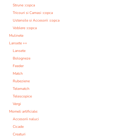
Strune :copca
Tricouri si Camasi :copca
Ustensile si Accesorii :copca
Voblere :copca
Mulinete
Lansete ++
Lansete
Bologneze
Feeder
Match
Rubeziene
Telematch
Telescopice
Vergi
Momeli artificiale:
Accesorii naluci
Cicade
Creaturi