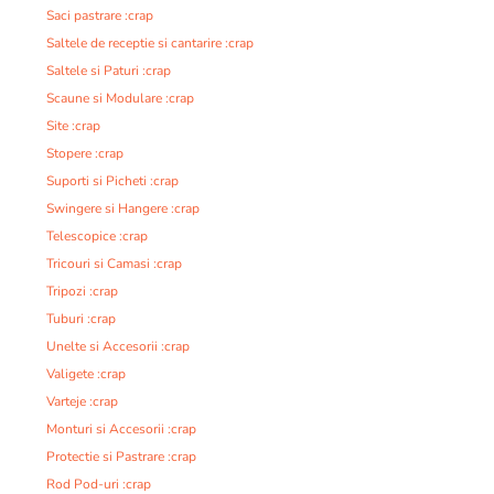
Saci pastrare :crap
Saltele de receptie si cantarire :crap
Saltele si Paturi :crap
Scaune si Modulare :crap
Site :crap
Stopere :crap
Suporti si Picheti :crap
Swingere si Hangere :crap
Telescopice :crap
Tricouri si Camasi :crap
Tripozi :crap
Tuburi :crap
Unelte si Accesorii :crap
Valigete :crap
Varteje :crap
Monturi si Accesorii :crap
Protectie si Pastrare :crap
Rod Pod-uri :crap