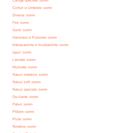
Carlige speciale :somn
Corturi si Umbrele :somn
Diverse :somn
Fire :somn
Genti :somn
Hanorace si Pulovere :somn
Imbracaminte si Incaltaminte :somn
Jiguri :somn
Lansete :somn
Mulinete :somn
Naluci metalice :somn
Naluci soft :somn
Naluci speciale :somn
Oscilante :somn
Paturi :somn
Pilkere :somn
Plute :somn
Rotative :somn