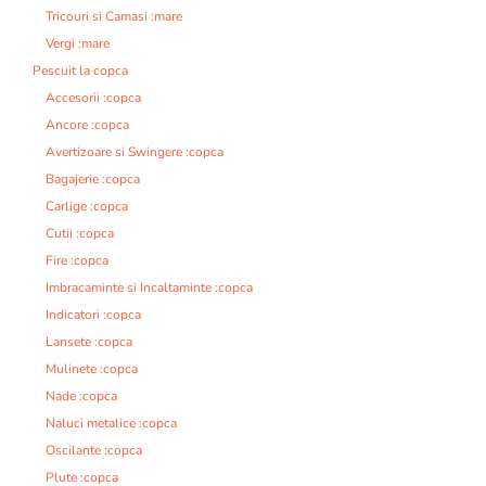
Tricouri si Camasi :mare
Vergi :mare
Pescuit la copca
Accesorii :copca
Ancore :copca
Avertizoare si Swingere :copca
Bagajerie :copca
Carlige :copca
Cutii :copca
Fire :copca
Imbracaminte si Incaltaminte :copca
Indicatori :copca
Lansete :copca
Mulinete :copca
Nade :copca
Naluci metalice :copca
Oscilante :copca
Plute :copca