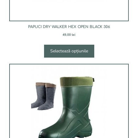
PAPUCI DRY WALKER HEX OPEN BLACK 306
49,00
lei
Selectează opțiunile
Acest
produs
are
mai
multe
variații.
Opțiunile
pot
fi
alese
în
pagina
produsului.