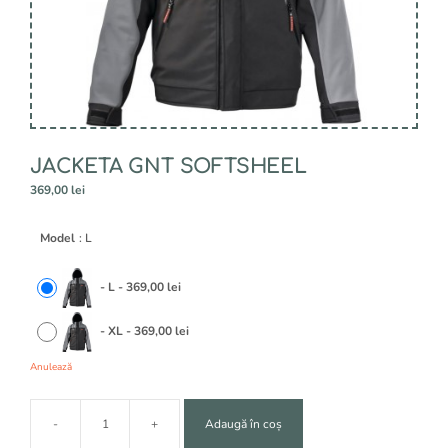
JACKETA GNT SOFTSHEEL
369,00
lei
A
Model
: L
l
t
e
-
L
-
369,00
lei
r
n
-
XL
-
369,00
lei
a
t
Anulează
i
v
e
-
+
Adaugă în coș
Cantitate
: