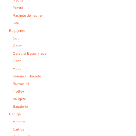
Nadire
Prastii
Rachete de nadire
Site
Bagajerie:
Cutii
Galeti
Galeti si Bacuri nada
Genti
Huse
Penare si Borsete
Rucsacuri
Trolley
Valigete
Bagajerie
Carlige:
Ancore
Carlige