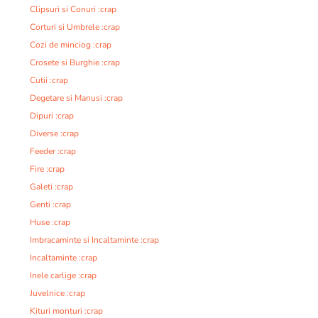
Clipsuri si Conuri :crap
Corturi si Umbrele :crap
Cozi de minciog :crap
Crosete si Burghie :crap
Cutii :crap
Degetare si Manusi :crap
Dipuri :crap
Diverse :crap
Feeder :crap
Fire :crap
Galeti :crap
Genti :crap
Huse :crap
Imbracaminte si Incaltaminte :crap
Incaltaminte :crap
Inele carlige :crap
Juvelnice :crap
Kituri monturi :crap