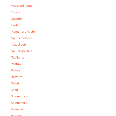
Accesorii naluci
Cicade
Creaturi
Grub
Momeli artificiale
Naluci metalice
Naluci soft
Naluci speciale
Oscilante
Pastrav
Pilkere
Rotative
Seturi
Shad
Spinnerbaits
Spinnertails
Swimbait
Voblere