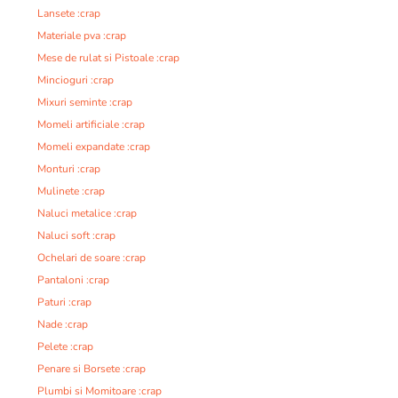
Lansete :crap
Materiale pva :crap
Mese de rulat si Pistoale :crap
Mincioguri :crap
Mixuri seminte :crap
Momeli artificiale :crap
Momeli expandate :crap
Monturi :crap
Mulinete :crap
Naluci metalice :crap
Naluci soft :crap
Ochelari de soare :crap
Pantaloni :crap
Paturi :crap
Nade :crap
Pelete :crap
Penare si Borsete :crap
Plumbi si Momitoare :crap