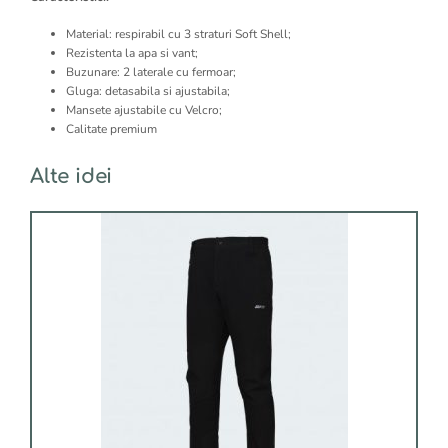
Material: respirabil cu 3 straturi Soft Shell;
Rezistenta la apa si vant;
Buzunare: 2 laterale cu fermoar;
Gluga: detasabila si ajustabila;
Mansete ajustabile cu Velcro;
Calitate premium
Alte idei
Acest
produs
are
mai
multe
variații.
Opțiunile
pot
fi
alese
în
pagina
produsului.