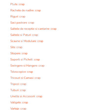
Plute :crap
Rachete de nadire :crap
Riguri :crap
Saci pastrare :crap
Saltele de receptie si cantarire :crap
Saltele si Paturi :crap
Scaune si Modulare :crap
Site :crap
Stopere :crap
Suporti si Picheti :crap
Swingere si Hangere :crap
Telescopice :crap
Tricouri si Camasi :crap
Tripozi :crap
Tuburi :crap
Unelte si Accesorii :crap
Valigete :crap
Varteje :crap