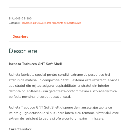
JACKETA
GNT
SOFTSHEEL
SKU:
049-22-200
Categorii:
Hanorace si Pulovere
,
Imbracaminte si Incaltaminte
Descriere
Descriere
Jacheta Trabucco GNT Soft Shell
Jacheta fabricata special pentru conditii extreme de pescuit cu trei
straturi de material in compozitie. Stratul exterior este rezistent la vant si
apa stratul din mijloc asigura respirabilitate iar stratul din interior
datorita polar-fleece-ului garanteaza confort maxim si izolatie termica
perfecta mentinand corpul uscat si cald.
Jacheta Trabucco GNT Soft Shell dispune de mansete ajustabile cu
Velcro gluga detasabila si buzunare laterale cu fermoar. Materialul este
extrem de rezistent la uzura si ofera confort maxim in miscare.
Caracteristici: