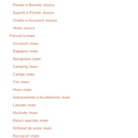
Penare si Borsete :musca
Suporti si Picheti :musca
Unelte si Accesorii :musca
Veste :musca
Pescuit la mare
Accesorii :mare
Bagajerie :mare
Bologneze :mare
Camping :mare
Carlige :mare
Fire :mare
Huse :mare
Imbracaminte si Incaltaminte :mare
Lansete :mare
Mulinete :mare
Naluci speciale :mare
Ochelari de soare :mare
Rucsacuri :mare