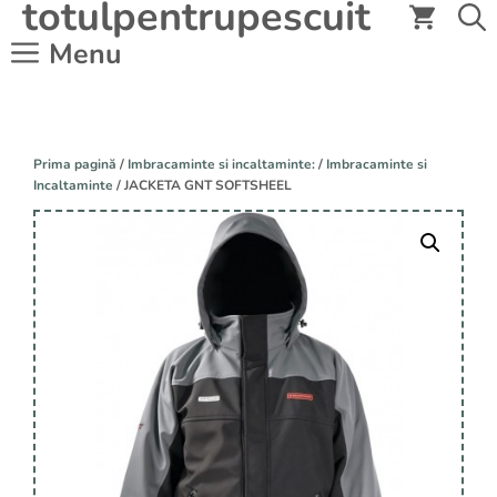
totulpentrupescuit
Sari
la
Menu
conținut
Prima pagină
/
Imbracaminte si incaltaminte:
/
Imbracaminte si
Incaltaminte
/ JACKETA GNT SOFTSHEEL