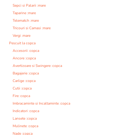
Sepci si Palarii :mare
Taparine :mare
Telematch :mare
Tricouri si Camasi :mare
Vergi :mare
Pescuit la copca
Accesorii :copca
Ancore :copca
Avertizoare si Swingere :copca
Bagajerie :copca
Carlige :copca
Cutii :copca
Fire :copca
Imbracaminte si Incaltaminte :copca
Indicatori :copca
Lansete :copca
Mulinete :copca
Nade :copca