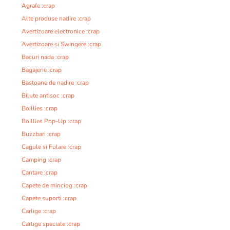
Agrafe :crap
Alte produse nadire :crap
Avertizoare electronice :crap
Avertizoare si Swingere :crap
Bacuri nada :crap
Bagajerie :crap
Bastoane de nadire :crap
Bilute antisoc :crap
Boillies :crap
Boillies Pop-Up :crap
Buzzbari :crap
Cagule si Fulare :crap
Camping :crap
Cantare :crap
Capete de minciog :crap
Capete suporti :crap
Carlige :crap
Carlige speciale :crap