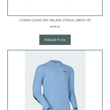
CIORAP CIZME DRY WALKER STRACK GREEN 107
40,00
lei
Adaugă în coș
Acest
produs
are
mai
multe
variații.
Opțiunile
pot
fi
alese
în
pagina
produsului.