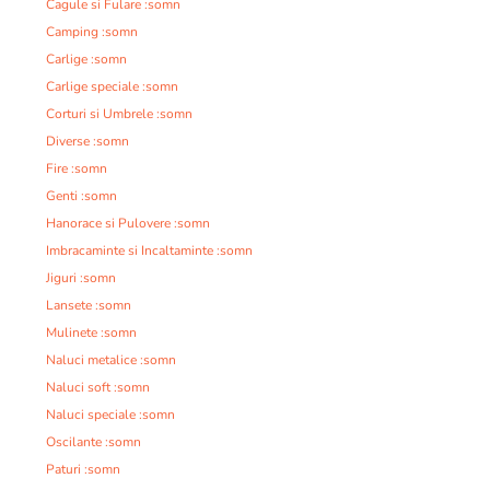
Cagule si Fulare :somn
Camping :somn
Carlige :somn
Carlige speciale :somn
Corturi si Umbrele :somn
Diverse :somn
Fire :somn
Genti :somn
Hanorace si Pulovere :somn
Imbracaminte si Incaltaminte :somn
Jiguri :somn
Lansete :somn
Mulinete :somn
Naluci metalice :somn
Naluci soft :somn
Naluci speciale :somn
Oscilante :somn
Paturi :somn