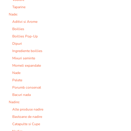
Taparine
Nade:
Aditivi si Arome
Boillies
Boillies Pop-Up
Dipuri
Ingrediente boillies
Mixuri seminte
Momeli expandate
Nade
Pelete
Porumb conservat
Bacuri nada
Nadire:
Alte produse nadire
Bastoane de nadire
Catapulte si Cupe