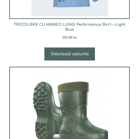
TRICOU BKK CU MANECI LUNGI Performance Shirt – Light
Blue
220,00
lei
Selectează opțiunile
Acest
produs
are
mai
multe
variații.
Opțiunile
pot
fi
alese
în
pagina