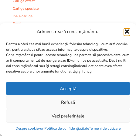
Carlige offset
Carlige speciale
Inele carlige
Jiguri
Administrează consimțământul
Fire
Plute
Pentru a oferi cea mai bună experiență, folosim tehnologii, cum ar fi cookie-
Monturi si accesorii:
uri, pentru a stoca și/sau accesa informațiile despre dispozitive.
Agrafe
Consimțământul pentru aceste tehnologii ne permite să procesăm date, cum
ar fi comportamentul de navigare sau ID-uri unice pe acest site. Dacă nu îți
Kituri monturi
dai consimțământul sau îți retragi consimțământul dat poate avea afecte
Monturi
negative asupra unor anumite funcționalități și funcții.
Monturi si Accesorii
Plumbi
Acceptă
Plumbi si Momitoare
Strune
Refuză
Tuburi
Varteje
Vezi preferințele
369,00
lei
Mincioguri
Despre cookie-uri
Politica de confidențialitate
Termeni de utilizare
Juvelnice