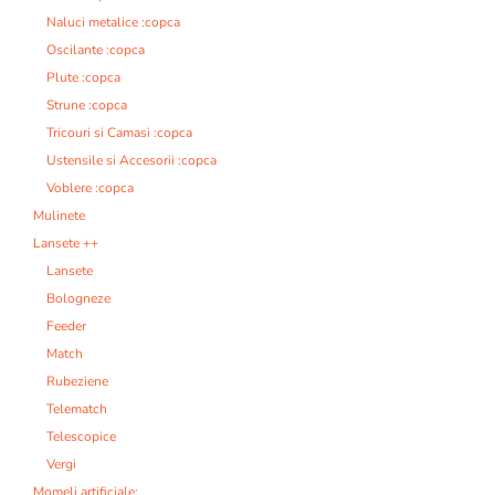
Naluci metalice :copca
Oscilante :copca
Plute :copca
Strune :copca
Tricouri si Camasi :copca
Ustensile si Accesorii :copca
Voblere :copca
Mulinete
Lansete ++
Lansete
Bologneze
Feeder
Match
Rubeziene
Telematch
Telescopice
Vergi
Momeli artificiale: