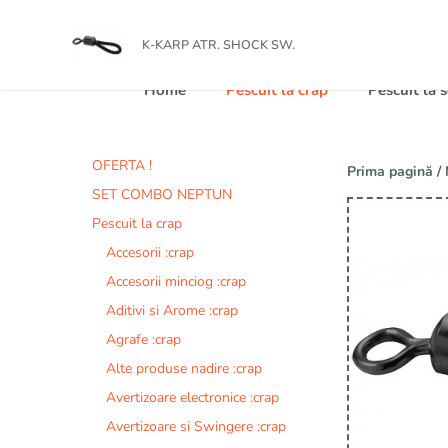
Sari
totulpentrupescuit
la
K-KARP ATR. SHOCK SW.
conținut
Home
Pescuit la crap
Pescuit la
OFERTA !
Prima pagină
/
SET COMBO NEPTUN
Pescuit la crap
Accesorii :crap
Accesorii minciog :crap
Aditivi si Arome :crap
Agrafe :crap
Alte produse nadire :crap
Avertizoare electronice :crap
Avertizoare si Swingere :crap