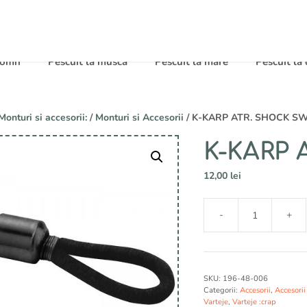
 somn
Pescuit la musca
Pescuit la mare
Pescuit la
Monturi si accesorii:
/
Monturi si Accesorii
/ K-KARP ATR. SHOCK SW
K-KARP 
12,00
lei
A
-
+
l
Cantitate
t
K-
e
KARP
r
ATR.
SKU:
196-48-006
n
SHOCK
Categorii:
Accesorii
,
Accesorii
a
SW.
Varteje
,
Varteje :crap