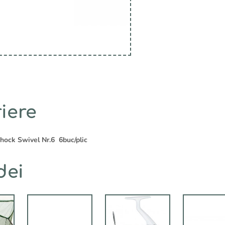
t
i
v
e
:
iere
hock Swivel Nr.6 6buc/plic
dei
Acest
produs
are