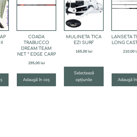
mai
multe
variații.
Opțiunile
pot
RAP
COADA
MULINETA TICA
LANSETA T
fi
II
TRABUCCO
EZI SURF
LONG CAST
alese
DREAM TEAM
în
165,00
lei
210,00
l
NET * EDGE CARP
pagina
295,00
lei
produsului.
Selectează
oș
Adaugă în coș
opțiunile
Adaugă în