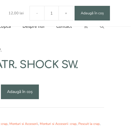
Alternative:
12,00
lei
-
+
Adaugă în coș
Cantitate
K-
 copca
Despre noi
Contact
KARP
ATR.
SHOCK
SW.
.
ATR. SHOCK SW.
Adaugă în coș
 :crap
,
Monturi si Accesorii
,
Monturi si Accesorii :crap
,
Pescuit la crap
,