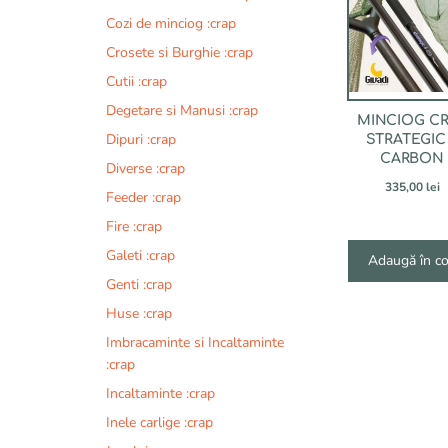
Cozi de minciog :crap
Crosete si Burghie :crap
Cutii :crap
Degetare si Manusi :crap
MINCIOG C
Dipuri :crap
STRATEGIC 
CARBON
Diverse :crap
335,00
lei
Feeder :crap
Fire :crap
Galeti :crap
Adaugă în c
Genti :crap
Huse :crap
Imbracaminte si Incaltaminte
:crap
Incaltaminte :crap
Inele carlige :crap