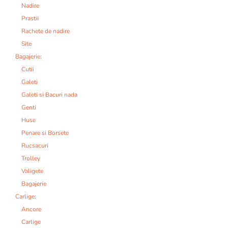
Nadire
Prastii
Rachete de nadire
Site
Bagajerie:
Cutii
Galeti
Galeti si Bacuri nada
Genti
Huse
Penare si Borsete
Rucsacuri
Trolley
Valigete
Bagajerie
Carlige:
Ancore
Carlige