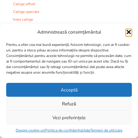
Carlige offset
Carlige speciale
Inele carlige
Jiguri
Administrează consimțământul
Fire
Plute
Pentru a oferi cea mai bună experiență, folosim tehnologii, cum ar fi cookie-
uri, pentru a stoca și/sau accesa informațiile despre dispozitive.
Monturi si accesorii:
Consimțământul pentru aceste tehnologii ne permite să procesăm date, cum
Agrafe
ar fi comportamentul de navigare sau ID-uri unice pe acest site. Dacă nu îți
Kituri monturi
dai consimțământul sau îți retragi consimțământul dat poate avea afecte
negative asupra unor anumite funcționalități și funcții.
Monturi
Monturi si Accesorii
Plumbi
Acceptă
Plumbi si Momitoare
Refuză
Strune
Tuburi
Vezi preferințele
Varteje
6,50
lei
Mincioguri
Despre cookie-uri
Politica de confidențialitate
Termeni de utilizare
Juvelnice