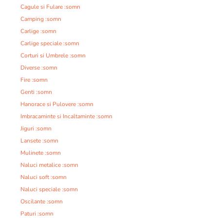
Cagule si Fulare :somn
Camping :somn
Carlige :somn
Carlige speciale :somn
Corturi si Umbrele :somn
Diverse :somn
Fire :somn
Genti :somn
Hanorace si Pulovere :somn
Imbracaminte si Incaltaminte :somn
Jiguri :somn
Lansete :somn
Mulinete :somn
Naluci metalice :somn
Naluci soft :somn
Naluci speciale :somn
Oscilante :somn
Paturi :somn