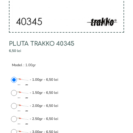
PLUTA TRAKKO 40345
6,50
lei
A
Model
: 1.00gr
l
t
e
-
1.00gr
-
6,50
lei
r
n
-
1.50gr
-
6,50
lei
a
t
-
2.00gr
-
6,50
lei
i
v
e
-
2.50gr
-
6,50
lei
:
-
3.00gr
-
6,50
lei