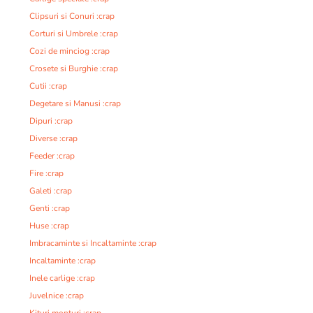
Clipsuri si Conuri :crap
Corturi si Umbrele :crap
Cozi de minciog :crap
Crosete si Burghie :crap
Cutii :crap
Degetare si Manusi :crap
Dipuri :crap
Diverse :crap
Feeder :crap
Fire :crap
Galeti :crap
Genti :crap
Huse :crap
Imbracaminte si Incaltaminte :crap
Incaltaminte :crap
Inele carlige :crap
Juvelnice :crap