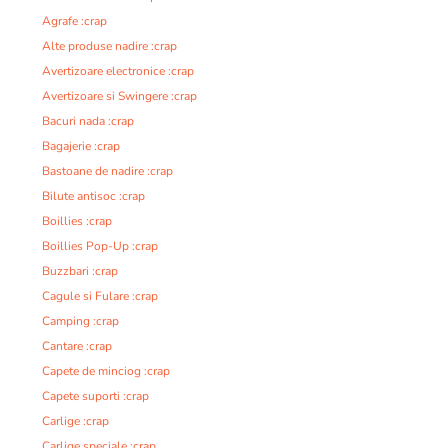
Agrafe :crap
Alte produse nadire :crap
Avertizoare electronice :crap
Avertizoare si Swingere :crap
Bacuri nada :crap
Bagajerie :crap
Bastoane de nadire :crap
Bilute antisoc :crap
Boillies :crap
Boillies Pop-Up :crap
Buzzbari :crap
Cagule si Fulare :crap
Camping :crap
Cantare :crap
Capete de minciog :crap
Capete suporti :crap
Carlige :crap
Carlige speciale :crap