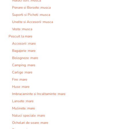
Naluci soft :musca
Penare si Borsete :musca
Suporti si Picheti :musca
Unelte si Accesorii :musca
Veste :musca
Pescuit la mare
Accesorii :mare
Bagajerie :mare
Bologneze :mare
Camping :mare
Carlige :mare
Fire :mare
Huse :mare
Imbracaminte si Incaltaminte :mare
Lansete :mare
Mulinete :mare
Naluci speciale :mare
Ochelari de soare :mare