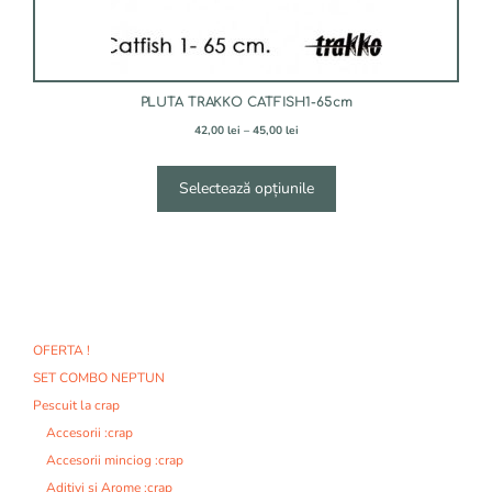
produsului.
PLUTA TRAKKO CATFISH1-65cm
Interval
42,00
lei
–
45,00
lei
de
prețuri:
42,00 lei
Selectează opțiunile
până
la
45,00 lei
OFERTA !
SET COMBO NEPTUN
Pescuit la crap
Accesorii :crap
Accesorii minciog :crap
Aditivi si Arome :crap