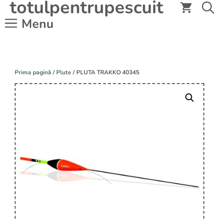
totulpentrupescuit
Sari
la
Menu
conținut
Prima pagină
/
Plute
/ PLUTA TRAKKO 40345