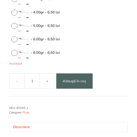
-
4.00gr
-
6,50
lei
-
5.00gr
-
6,50
lei
-
6.00gr
-
6,50
lei
-
8.00gr
-
6,50
lei
Anulează
-
+
Adaugă în coș
Cantitate
PLUTA
TRAKKO
40345
SKU:
40345-1
Categorie:
Plute
Descriere