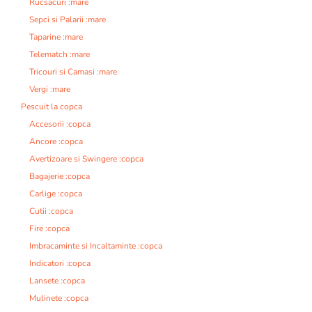
Rucsacuri :mare
Sepci si Palarii :mare
Taparine :mare
Telematch :mare
Tricouri si Camasi :mare
Vergi :mare
Pescuit la copca
Accesorii :copca
Ancore :copca
Avertizoare si Swingere :copca
Bagajerie :copca
Carlige :copca
Cutii :copca
Fire :copca
Imbracaminte si Incaltaminte :copca
Indicatori :copca
Lansete :copca
Mulinete :copca