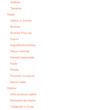
Voblere
Taparine
Nade:
Aditivi si Arome
Boillies
Boillies Pop-Up
Dipuri
Ingrediente boillies
Mixuri seminte
Momeli expandate
Nade
Pelete
Porumb conservat
Bacuri nada
Nadire:
Alte produse nadire
Bastoane de nadire
Catapulte si Cupe