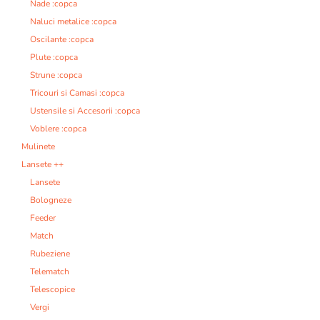
Nade :copca
Naluci metalice :copca
Oscilante :copca
Plute :copca
Strune :copca
Tricouri si Camasi :copca
Ustensile si Accesorii :copca
Voblere :copca
Mulinete
Lansete ++
Lansete
Bologneze
Feeder
Match
Rubeziene
Telematch
Telescopice
Vergi