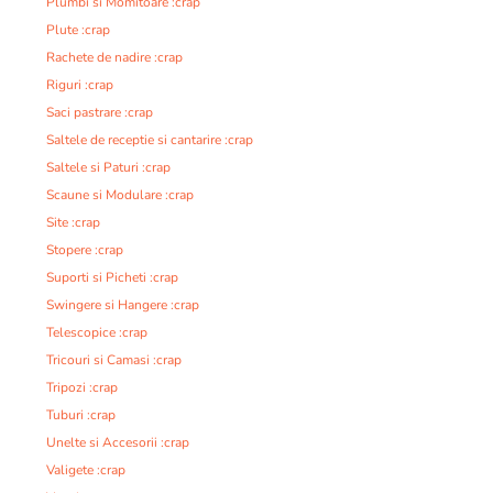
Plumbi si Momitoare :crap
Plute :crap
Rachete de nadire :crap
Riguri :crap
Saci pastrare :crap
Saltele de receptie si cantarire :crap
Saltele si Paturi :crap
Scaune si Modulare :crap
Site :crap
Stopere :crap
Suporti si Picheti :crap
Swingere si Hangere :crap
Telescopice :crap
Tricouri si Camasi :crap
Tripozi :crap
Tuburi :crap
Unelte si Accesorii :crap
Valigete :crap