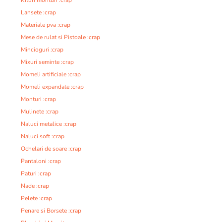
Kituri monturi :crap
Lansete :crap
Materiale pva :crap
Mese de rulat si Pistoale :crap
Mincioguri :crap
Mixuri seminte :crap
Momeli artificiale :crap
Momeli expandate :crap
Monturi :crap
Mulinete :crap
Naluci metalice :crap
Naluci soft :crap
Ochelari de soare :crap
Pantaloni :crap
Paturi :crap
Nade :crap
Pelete :crap
Penare si Borsete :crap