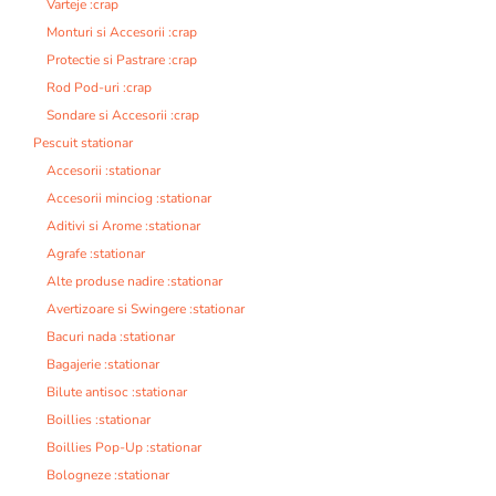
Varteje :crap
Monturi si Accesorii :crap
Protectie si Pastrare :crap
Rod Pod-uri :crap
Sondare si Accesorii :crap
Pescuit stationar
Accesorii :stationar
Accesorii minciog :stationar
Aditivi si Arome :stationar
Agrafe :stationar
Alte produse nadire :stationar
Avertizoare si Swingere :stationar
Bacuri nada :stationar
Bagajerie :stationar
Bilute antisoc :stationar
Boillies :stationar
Boillies Pop-Up :stationar
Bologneze :stationar