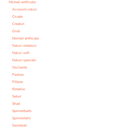
Momeli artificiale:
Accesorii naluci
Cicade
Creaturi
Grub
Momeli artificiale
Naluci metalice
Naluci soft
Naluci speciale
Oscilante
Pastrav
Pilkere
Rotative
Seturi
Shad
Spinnerbaits
Spinnertails
Swimbait