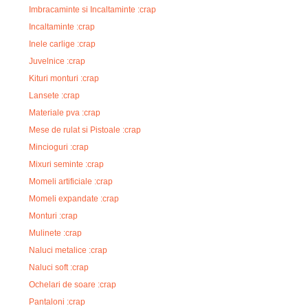
Imbracaminte si Incaltaminte :crap
Incaltaminte :crap
Inele carlige :crap
Juvelnice :crap
Kituri monturi :crap
Lansete :crap
Materiale pva :crap
Mese de rulat si Pistoale :crap
Mincioguri :crap
Mixuri seminte :crap
Momeli artificiale :crap
Momeli expandate :crap
Monturi :crap
Mulinete :crap
Naluci metalice :crap
Naluci soft :crap
Ochelari de soare :crap
Pantaloni :crap