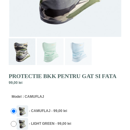
PROTECTIE BKK PENTRU GAT SI FATA
99,00
lei
A
Model
: CAMUFLAJ
l
t
e
-
CAMUFLAJ
-
99,00
lei
r
n
-
LIGHT GREEN
-
99,00
lei
a