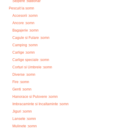
Stopere :stationar
Pescuit la somn
Accesorii :somn
Ancore :somn
Bagajerie :somn
Cagule si Fulare :somn
Camping :somn
Carlige :somn
Carlige speciale :somn
Corturi si Umbrele :somn
Diverse :somn
Fire :somn
Genti :somn
Hanorace si Pulovere :somn
Imbracaminte si Incaltaminte :somn
Jiguri :somn
Lansete :somn
Mulinete :somn