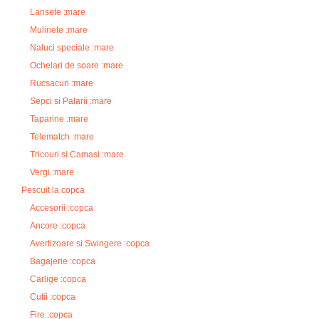
Lansete :mare
Mulinete :mare
Naluci speciale :mare
Ochelari de soare :mare
Rucsacuri :mare
Sepci si Palarii :mare
Taparine :mare
Telematch :mare
Tricouri si Camasi :mare
Vergi :mare
Pescuit la copca
Accesorii :copca
Ancore :copca
Avertizoare si Swingere :copca
Bagajerie :copca
Carlige :copca
Cutii :copca
Fire :copca