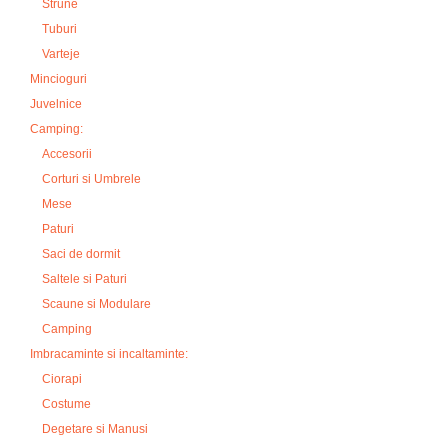
Strune
Tuburi
Varteje
Mincioguri
Juvelnice
Camping:
Accesorii
Corturi si Umbrele
Mese
Paturi
Saci de dormit
Saltele si Paturi
Scaune si Modulare
Camping
Imbracaminte si incaltaminte:
Ciorapi
Costume
Degetare si Manusi