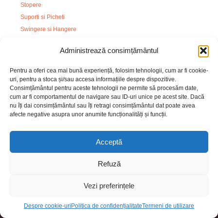
Stopere
Suporti si Picheti
Swingere si Hangere
Tripozi
Administrează consimțământul
Unelte si Accesorii
Ustensile si Accesorii
Pentru a oferi cea mai bună experiență, folosim tehnologii, cum ar fi cookie-
uri, pentru a stoca și/sau accesa informațiile despre dispozitive.
Consimțământul pentru aceste tehnologii ne permite să procesăm date,
cum ar fi comportamentul de navigare sau ID-uri unice pe acest site. Dacă
nu îți dai consimțământul sau îți retragi consimțământul dat poate avea
afecte negative asupra unor anumite funcționalități și funcții.
Acceptă
Refuză
A.N.P.C.
Vezi preferințele
99,00
lei
Despre cookie-uri
Politica de confidențialitate
Termeni de utilizare