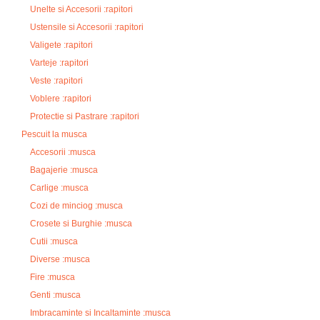
Unelte si Accesorii :rapitori
Ustensile si Accesorii :rapitori
Valigete :rapitori
Varteje :rapitori
Veste :rapitori
Voblere :rapitori
Protectie si Pastrare :rapitori
Pescuit la musca
Accesorii :musca
Bagajerie :musca
Carlige :musca
Cozi de minciog :musca
Crosete si Burghie :musca
Cutii :musca
Diverse :musca
Fire :musca
Genti :musca
Imbracaminte si Incaltaminte :musca