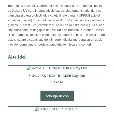
Tehnologia tesaturii OzoneShield este supusa unui tratament special
de blocare UV care imbunatateste capacitatea organismului de a nu
transpira si ofera protectii ultraviolete finale pana la UPF(Ultraviolet
Protection Factor) 40+impotriva radiatiilor UV excesive care pot dauna
grav pielii. Acest lucru combinat cu orificii de aerisire peste gura si nari
impiedica caldura degajata de respiratie sa ramana in interiorul mastii
si sa abureasca lentilele ochelarilor de soare. Un plus al acestui produs
este si ca are o capacitate de intindere ridicata impreuna cu un design
inovator permitand o libertate completa de miscare si confort.
Alte idei
SAPCA BKK TUNA TRUCKER Navy Blue
110,00
lei
Adaugă în coș