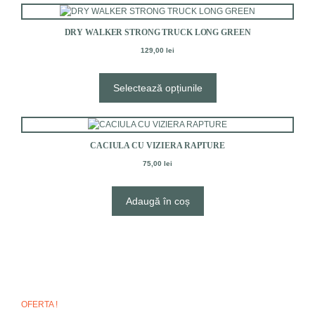
Acest
produs
DRY WALKER STRONG TRUCK LONG GREEN
are
mai
129,00
lei
multe
variații.
Selectează opțiunile
Opțiunile
pot
fi
alese
în
CACIULA CU VIZIERA RAPTURE
pagina
75,00
lei
produsului.
Adaugă în coș
OFERTA !