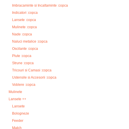
Imbracaminte si Incaltaminte :copca
Indicatori :copca
Lansete :copca
Mulinete :copca
Nade :copca
Naluci metalice :copca
Oscilante :copca
Plute :copca
Strune :copca
Tricouri si Camasi :copca
Ustensile si Accesorii :copca
Voblere :copca
Mulinete
Lansete ++
Lansete
Bologneze
Feeder
Match