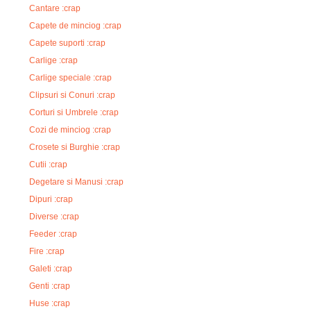
Cantare :crap
Capete de minciog :crap
Capete suporti :crap
Carlige :crap
Carlige speciale :crap
Clipsuri si Conuri :crap
Corturi si Umbrele :crap
Cozi de minciog :crap
Crosete si Burghie :crap
Cutii :crap
Degetare si Manusi :crap
Dipuri :crap
Diverse :crap
Feeder :crap
Fire :crap
Galeti :crap
Genti :crap
Huse :crap