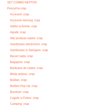
SET COMBO NEPTUN
Pescuit la crap
Accesorii :crap
Accesorii minciog :crap
Aditivi si Arome :crap
Agrafe :crap
Alte produse nadire :crap
Avertizoare electronice :crap
Avertizoare si Swingere :crap
Bacuri nada :crap
Bagajerie :crap
Bastoane de nadire :crap
Bilute antisoc :crap
Boillies :crap
Boillies Pop-Up :crap
Buzzbari :crap
Cagule si Fulare :crap
Camping :crap