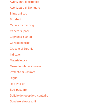
Avertizoare electronice
Avertizoare si Swingere
Bilute antisoc
Buzzbari
Capete de minciog
Capete Suporti
Clipsuri si Conuri
Cozi de minciog
Crosete si Burghie
Indicatori
Materiale pva
Mese de rulat si Pistoale
Protectie si Pastrare
Riguri
Rod Pod-uri
Saci pastrare
Saltele de receptie si cantarire
Sondare si Accesorii