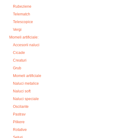
Rubeziene
Telematch
Telescopice
Vergi
Momeli artificiale:
Accesorii naluci
Cicade
Creaturi
Grub
Momeli artificiale
Naluci metalice
Naluci soft
Naluci speciale
Oscilante
Pastrav
Pilkere
Rotative
Seturi