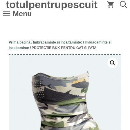
totulpentrupescuit
Sari
la
Menu
conținut
Prima pagină
/
Imbracaminte si incaltaminte:
/
Imbracaminte si
Incaltaminte
/ PROTECTIE BKK PENTRU GAT SI FATA