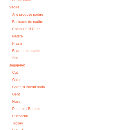
Bacuri nada
Nadire:
Alte produse nadire
Bastoane de nadire
Catapulte si Cupe
Nadire
Prastii
Rachete de nadire
Site
Bagajerie:
Cutii
Galeti
Galeti si Bacuri nada
Genti
Huse
Penare si Borsete
Rucsacuri
Trolley