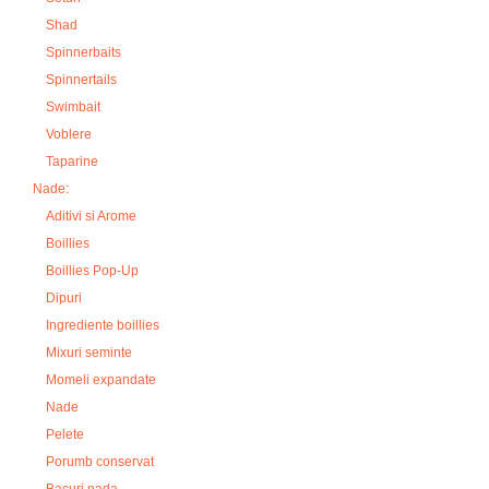
Shad
Spinnerbaits
Spinnertails
Swimbait
Voblere
Taparine
Nade:
Aditivi si Arome
Boillies
Boillies Pop-Up
Dipuri
Ingrediente boillies
Mixuri seminte
Momeli expandate
Nade
Pelete
Porumb conservat