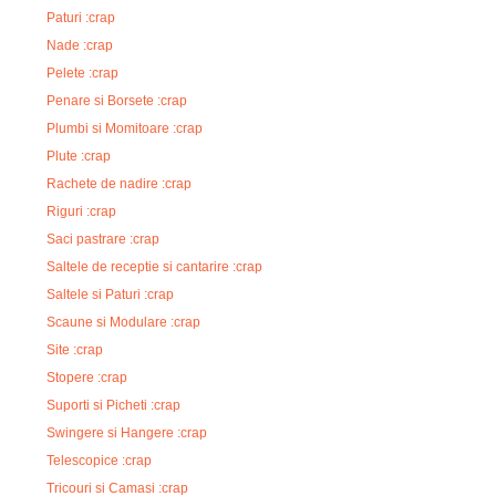
Paturi :crap
Nade :crap
Pelete :crap
Penare si Borsete :crap
Plumbi si Momitoare :crap
Plute :crap
Rachete de nadire :crap
Riguri :crap
Saci pastrare :crap
Saltele de receptie si cantarire :crap
Saltele si Paturi :crap
Scaune si Modulare :crap
Site :crap
Stopere :crap
Suporti si Picheti :crap
Swingere si Hangere :crap
Telescopice :crap
Tricouri si Camasi :crap