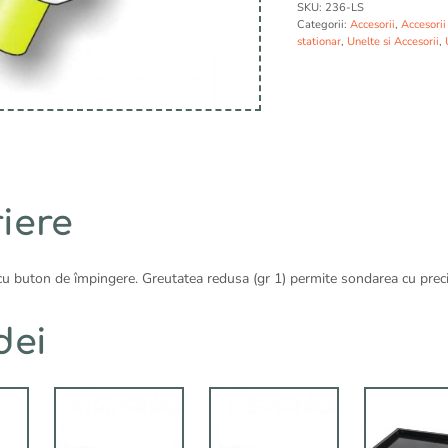
SKU:
236-LS
n
BUSTA
Categorii:
Accesorii
,
Accesorii
a
DA
stationar
,
Unelte si Accesorii
,
t
2
i
PEZZI
v
STONFO
e
:
iere
u buton de împingere. Greutatea redusa (gr 1) permite sondarea cu preciz
dei
Acest
Acest
produs
produs
are
are