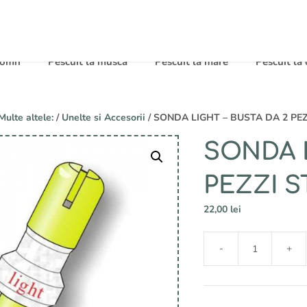
 somn
Pescuit la musca
Pescuit la mare
Pescuit la
Multe altele:
/
Unelte si Accesorii
/ SONDA LIGHT – BUSTA DA 2 PE
SONDA L
PEZZI 
22,00
lei
A
-
+
l
Cantitate
t
SONDA
e
LIGHT
r
-