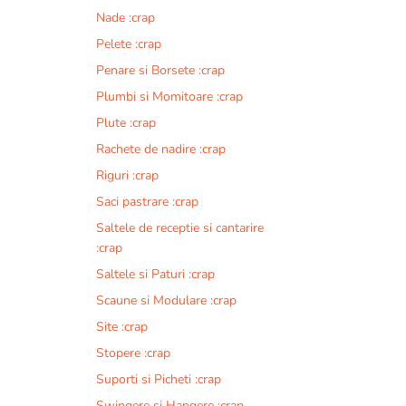
Nade :crap
Pelete :crap
Penare si Borsete :crap
Plumbi si Momitoare :crap
Plute :crap
Rachete de nadire :crap
Riguri :crap
Saci pastrare :crap
Saltele de receptie si cantarire
:crap
Saltele si Paturi :crap
Scaune si Modulare :crap
Site :crap
Stopere :crap
Suporti si Picheti :crap
Swingere si Hangere :crap