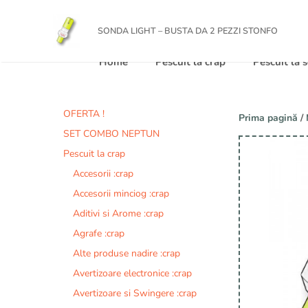
Sari
totulpentrupescuit
la
SONDA LIGHT – BUSTA DA 2 PEZZI STONFO
conținut
Home
Pescuit la crap
Pescuit la
OFERTA !
Prima pagină
/
SET COMBO NEPTUN
Pescuit la crap
Accesorii :crap
Accesorii minciog :crap
Aditivi si Arome :crap
Agrafe :crap
Alte produse nadire :crap
Avertizoare electronice :crap
Avertizoare si Swingere :crap