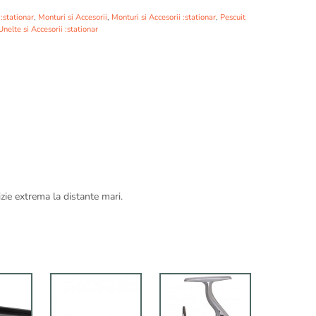
 :stationar
,
Monturi si Accesorii
,
Monturi si Accesorii :stationar
,
Pescuit
Unelte si Accesorii :stationar
ie extrema la distante mari.
Acest
produs
are