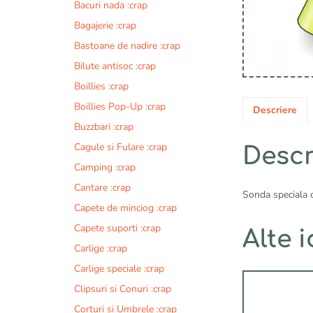
Bacuri nada :crap
Bagajerie :crap
Bastoane de nadire :crap
Bilute antisoc :crap
Boillies :crap
Boillies Pop-Up :crap
Descriere
Buzzbari :crap
Cagule si Fulare :crap
Descr
Camping :crap
Cantare :crap
Sonda speciala c
Capete de minciog :crap
Capete suporti :crap
Alte i
Carlige :crap
Carlige speciale :crap
Acest
Clipsuri si Conuri :crap
produs
are
Corturi si Umbrele :crap