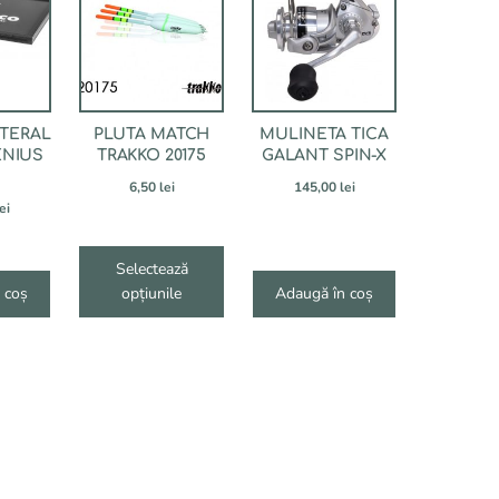
mai
multe
variații.
Opțiunile
pot
TERAL
PLUTA MATCH
MULINETA TICA
fi
ENIUS
TRAKKO 20175
GALANT SPIN-X
alese
în
6,50
lei
145,00
lei
ei
pagina
produsului.
Selectează
 coș
opțiunile
Adaugă în coș