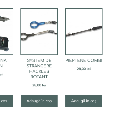
INA
SYSTEM DE
PIEPTENE COMBI
AN
STRANGERE
28,00
lei
HACKLES
ei
ROTANT
28,00
lei
 coș
Adaugă în coș
Adaugă în coș