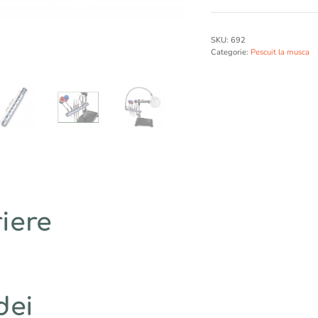
e
MULTIFUNCTIONAL
r
MENGHINA
SKU:
692
n
FLY
Categorie:
Pescuit la musca
a
t
i
v
e
:
iere
dei