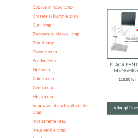
Cozi de minciog :crap
Crosete si Burghie :crap
Cutii :crap
Degetare si Manusi :crap
Dipuri :crap
Diverse :crap
Feeder :crap
PLACA PEN
Fire :crap
MENGHIN
Galeti :crap
110,00
lei
Genti :crap
Huse :crap
Imbracaminte si Incaltaminte
Adaugă în c
:crap
Incaltaminte :crap
Inele carlige :crap