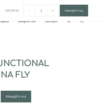
Alternative:
145,00
lei
-
+
Adaugă în coș
Cantitate
SUPORT
 copca
Despre noi
Contact
MULTIFUNCTIONAL
MENGHINA
FLY
T
UNCTIONAL
NA FLY
Adaugă în coș