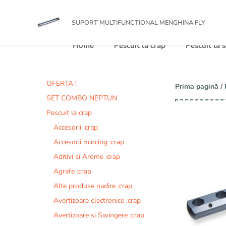
Sari
totulpentrupescuit
la
SUPORT MULTIFUNCTIONAL MENGHINA FLY
conținut
Home
Pescuit la crap
Pescuit la
OFERTA !
Prima pagină
/
SET COMBO NEPTUN
Pescuit la crap
Accesorii :crap
Accesorii minciog :crap
Aditivi si Arome :crap
Agrafe :crap
Alte produse nadire :crap
Avertizoare electronice :crap
Avertizoare si Swingere :crap