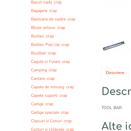
Bacuri nada :crap
Bagajerie :crap
Bastoane de nadire :crap
Bilute antisoc :crap
Boillies :crap
Boillies Pop-Up :crap
Buzzbari :crap
Cagule si Fulare :crap
Camping :crap
Descriere
Cantare :crap
Capete de minciog :crap
Descr
Capete suporti :crap
Carlige :crap
TOOL BAR
Carlige speciale :crap
Clipsuri si Conuri :crap
Alte i
Corturi si Umbrele :crap