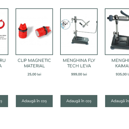
TRU
CLIP MAGNETIC
MENGHINA FLY
MENGH
A
MATERIAL
TECH LEVA
KAIM
25,00
lei
999,00
lei
935,00
l
oș
Adaugă în coș
Adaugă în coș
Adaugă în