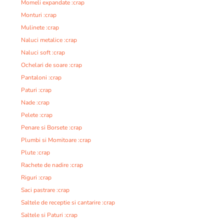
Momeli expandate :crap
Monturi :crap
Mulinete :crap
Naluci metalice :crap
Naluci soft :crap
Ochelari de soare :crap
Pantaloni :crap
Paturi :crap
Nade :crap
Pelete :crap
Penare si Borsete :crap
Plumbi si Momitoare :crap
Plute :crap
Rachete de nadire :crap
Riguri :crap
Saci pastrare :crap
Saltele de receptie si cantarire :crap
Saltele si Paturi :crap