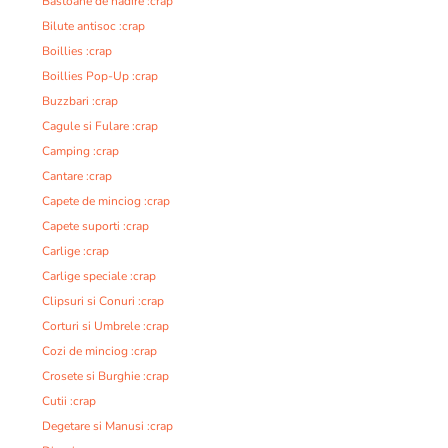
Bastoane de nadire :crap
Bilute antisoc :crap
Boillies :crap
Boillies Pop-Up :crap
Buzzbari :crap
Cagule si Fulare :crap
Camping :crap
Cantare :crap
Capete de minciog :crap
Capete suporti :crap
Carlige :crap
Carlige speciale :crap
Clipsuri si Conuri :crap
Corturi si Umbrele :crap
Cozi de minciog :crap
Crosete si Burghie :crap
Cutii :crap
Degetare si Manusi :crap