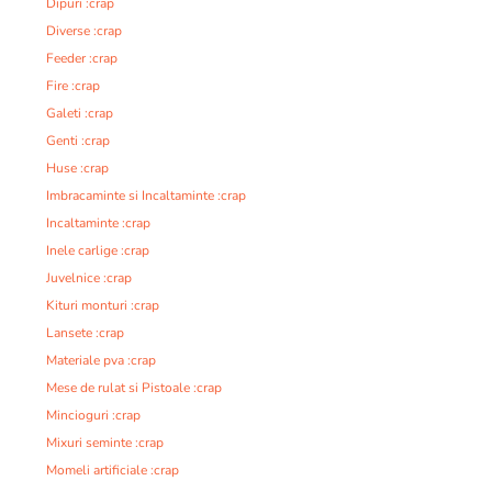
Dipuri :crap
Diverse :crap
Feeder :crap
Fire :crap
Galeti :crap
Genti :crap
Huse :crap
Imbracaminte si Incaltaminte :crap
Incaltaminte :crap
Inele carlige :crap
Juvelnice :crap
Kituri monturi :crap
Lansete :crap
Materiale pva :crap
Mese de rulat si Pistoale :crap
Mincioguri :crap
Mixuri seminte :crap
Momeli artificiale :crap