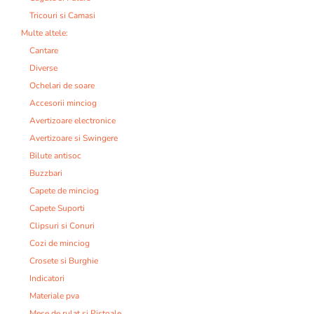
Tricouri si Camasi
Multe altele:
Cantare
Diverse
Ochelari de soare
Accesorii minciog
Avertizoare electronice
Avertizoare si Swingere
Bilute antisoc
Buzzbari
Capete de minciog
Capete Suporti
Clipsuri si Conuri
Cozi de minciog
Crosete si Burghie
Indicatori
Materiale pva
Mese de rulat si Pistoale