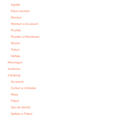
Agrafe
Kituri monturi
Monturi
Monturi si Accesorii
Plumbi
Plumbi si Momitoare
Strune
Tuburi
Varteje
Mincioguri
Juvelnice
Camping:
Accesorii
Corturi si Umbrele
Mese
Paturi
Saci de dormit
Saltele si Paturi