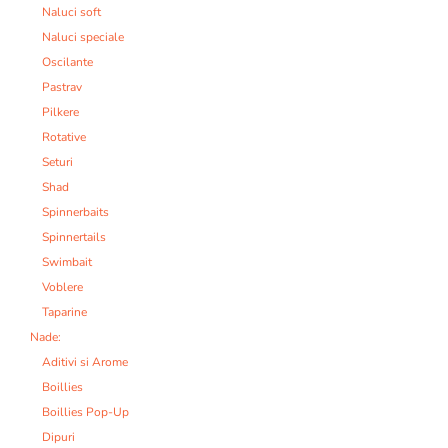
Naluci soft
Naluci speciale
Oscilante
Pastrav
Pilkere
Rotative
Seturi
Shad
Spinnerbaits
Spinnertails
Swimbait
Voblere
Taparine
Nade:
Aditivi si Arome
Boillies
Boillies Pop-Up
Dipuri