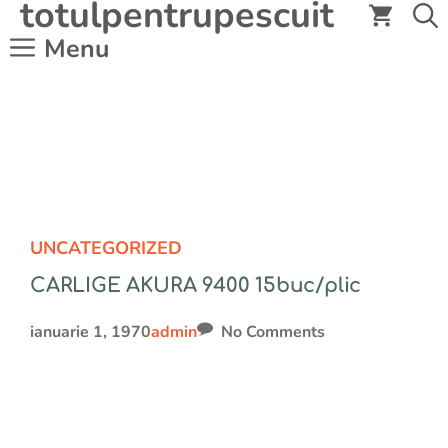
totulpentrupescuit
Sari
la
Menu
conținut
UNCATEGORIZED
CARLIGE AKURA 9400 15buc/plic
ianuarie 1, 1970
admin
No Comments