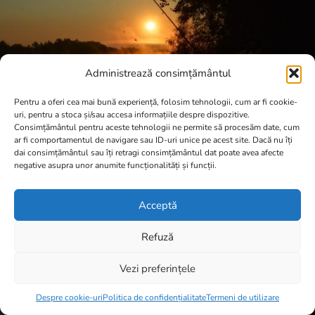
Administrează consimțământul
Pentru a oferi cea mai bună experiență, folosim tehnologii, cum ar fi cookie-
uri, pentru a stoca și/sau accesa informațiile despre dispozitive.
Consimțământul pentru aceste tehnologii ne permite să procesăm date, cum
ar fi comportamentul de navigare sau ID-uri unice pe acest site. Dacă nu îți
dai consimțământul sau îți retragi consimțământul dat poate avea afecte
negative asupra unor anumite funcționalități și funcții.
Acceptă
Refuză
Vezi preferințele
Item added to cart.
Checkout
0 items -
0,00
lei
Despre cookie-uri
Politica de confidențialitate
Termeni de utilizare