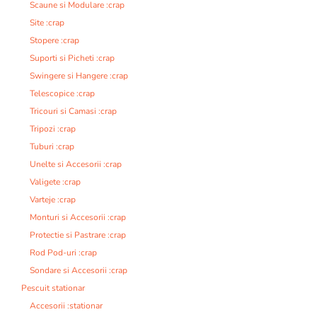
Scaune si Modulare :crap
Site :crap
Stopere :crap
Suporti si Picheti :crap
Swingere si Hangere :crap
Telescopice :crap
Tricouri si Camasi :crap
Tripozi :crap
Tuburi :crap
Unelte si Accesorii :crap
Valigete :crap
Varteje :crap
Monturi si Accesorii :crap
Protectie si Pastrare :crap
Rod Pod-uri :crap
Sondare si Accesorii :crap
Pescuit stationar
Accesorii :stationar