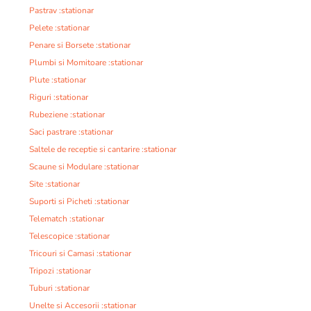
Pastrav :stationar
Pelete :stationar
Penare si Borsete :stationar
Plumbi si Momitoare :stationar
Plute :stationar
Riguri :stationar
Rubeziene :stationar
Saci pastrare :stationar
Saltele de receptie si cantarire :stationar
Scaune si Modulare :stationar
Site :stationar
Suporti si Picheti :stationar
Telematch :stationar
Telescopice :stationar
Tricouri si Camasi :stationar
Tripozi :stationar
Tuburi :stationar
Unelte si Accesorii :stationar