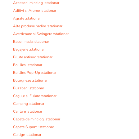
Accesorii minciog :stationar
Aditivi si Arome :stationar
Agrafe :stationar
Alte produse nadire :stationar
Avertizoare si Swingere :stationar
Bacuri nada :stationar
Bagajerie :stationar
Bilute antisoc :stationar
Boillies :stationar
Boillies Pop-Up :stationar
Bologneze :stationar
Buzzbari :stationar
Cagule si Fulare :stationar
Camping :stationar
Cantare :stationar
Capete de minciog :stationar
Capete Suporti :stationar
Carlige :stationar