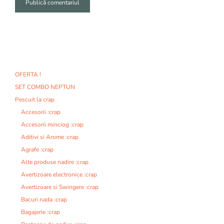
A
l
t
e
r
n
OFERTA !
a
SET COMBO NEPTUN
t
i
Pescuit la crap
v
Accesorii :crap
e
Accesorii minciog :crap
:
Aditivi si Arome :crap
Agrafe :crap
Alte produse nadire :crap
Avertizoare electronice :crap
Avertizoare si Swingere :crap
Bacuri nada :crap
Bagajerie :crap