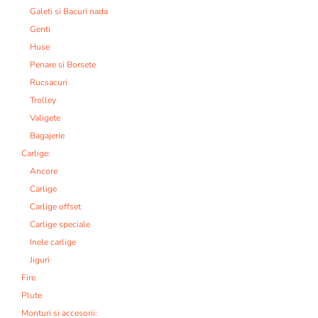
Galeti si Bacuri nada
Genti
Huse
Penare si Borsete
Rucsacuri
Trolley
Valigete
Bagajerie
Carlige:
Ancore
Carlige
Carlige offset
Carlige speciale
Inele carlige
Jiguri
Fire
Plute
Monturi si accesorii: