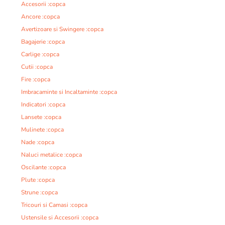
Accesorii :copca
Ancore :copca
Avertizoare si Swingere :copca
Bagajerie :copca
Carlige :copca
Cutii :copca
Fire :copca
Imbracaminte si Incaltaminte :copca
Indicatori :copca
Lansete :copca
Mulinete :copca
Nade :copca
Naluci metalice :copca
Oscilante :copca
Plute :copca
Strune :copca
Tricouri si Camasi :copca
Ustensile si Accesorii :copca