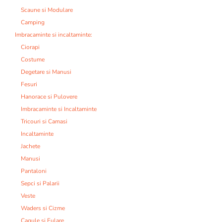
Scaune si Modulare
Camping
Imbracaminte si incaltaminte:
Ciorapi
Costume
Degetare si Manusi
Fesuri
Hanorace si Pulovere
Imbracaminte si Incaltaminte
Tricouri si Camasi
Incaltaminte
Jachete
Manusi
Pantaloni
Sepci si Palarii
Veste
Waders si Cizme
Cagule si Fulare