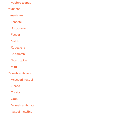
Voblere :copca
Mulinete
Lansete ++
Lansete
Bologneze
Feeder
Match
Rubeziene
Telematch
Telescopice
Vergi
Momeli artificiale:
Accesorii naluci
Cicade
Creaturi
Grub
Momeli artificiale
Naluci metalice