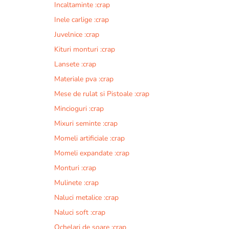
Incaltaminte :crap
r
n
Inele carlige :crap
a
Juvelnice :crap
t
Kituri monturi :crap
i
v
Lansete :crap
e
Materiale pva :crap
:
Mese de rulat si Pistoale :crap
Mincioguri :crap
Mixuri seminte :crap
Momeli artificiale :crap
Momeli expandate :crap
Monturi :crap
Mulinete :crap
Naluci metalice :crap
Naluci soft :crap
Ochelari de soare :crap