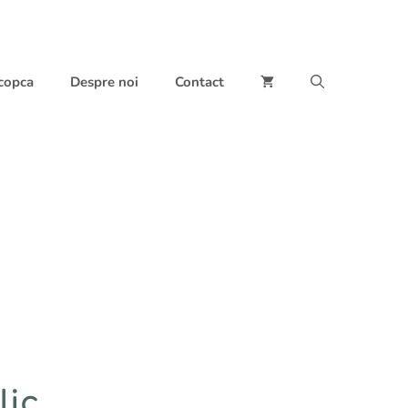
 copca
Despre noi
Contact
ic