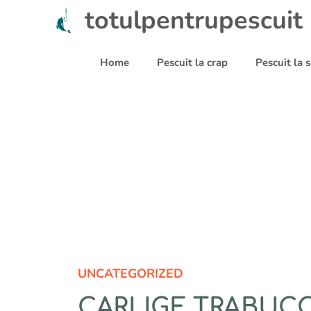
Sari
totulpentrupescuit
la
conținut
Home
Pescuit la crap
Pescuit la
UNCATEGORIZED
CARLIGE TRABUCC