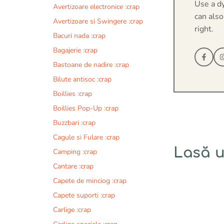
Use a d
Avertizoare electronice :crap
can also
Avertizoare si Swingere :crap
right.
Bacuri nada :crap
Bagajerie :crap
Bastoane de nadire :crap
Bilute antisoc :crap
Boillies :crap
Boillies Pop-Up :crap
Buzzbari :crap
Cagule si Fulare :crap
Lasă 
Camping :crap
Cantare :crap
Comentariu
Capete de minciog :crap
Capete suporti :crap
Carlige :crap