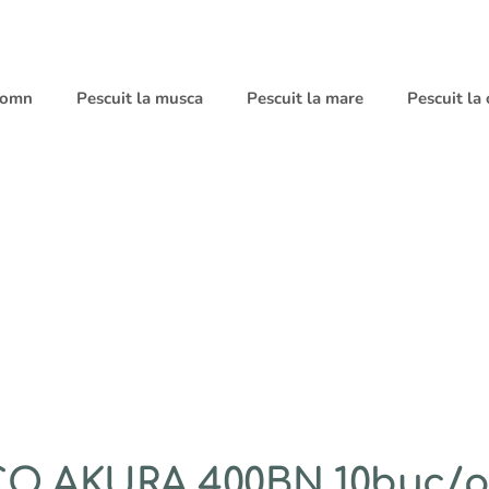
 somn
Pescuit la musca
Pescuit la mare
Pescuit la
O AKURA 400BN 10buc/pl