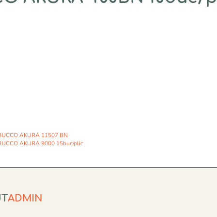
BUCCO AKURA 11507 BN
UCCO AKURA 9000 15buc/plic
UT
ADMIN