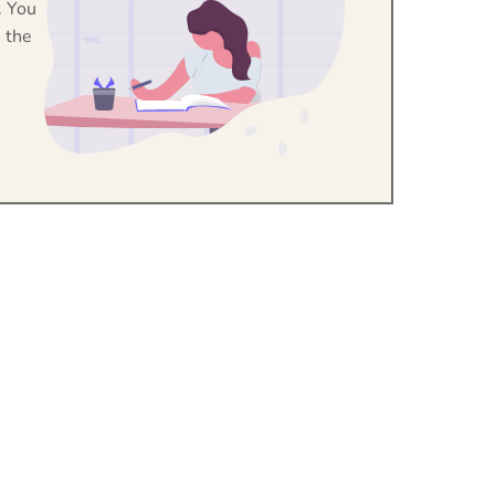
. You
 the