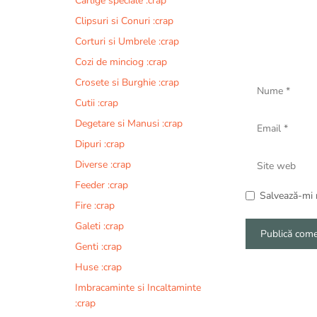
Carlige speciale :crap
Clipsuri si Conuri :crap
Corturi si Umbrele :crap
Cozi de minciog :crap
Nume
Crosete si Burghie :crap
Cutii :crap
Email
Degetare si Manusi :crap
Dipuri :crap
Site
Diverse :crap
web
Feeder :crap
Salvează-mi n
Fire :crap
Galeti :crap
Genti :crap
A
Huse :crap
l
Imbracaminte si Incaltaminte
t
:crap
e