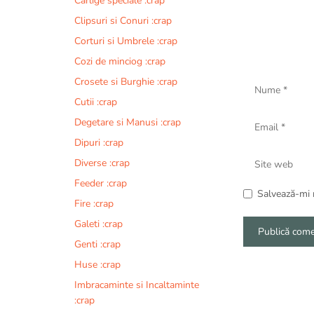
Carlige speciale :crap
Clipsuri si Conuri :crap
Corturi si Umbrele :crap
Cozi de minciog :crap
Nume
Crosete si Burghie :crap
Cutii :crap
Email
Degetare si Manusi :crap
Dipuri :crap
Site
Diverse :crap
web
Feeder :crap
Salvează-mi n
Fire :crap
Galeti :crap
Genti :crap
A
Huse :crap
l
Imbracaminte si Incaltaminte
t
:crap
e