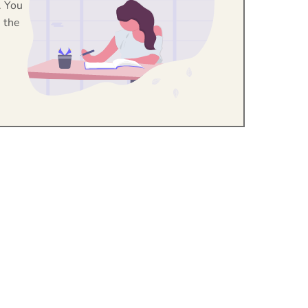
. You
 the