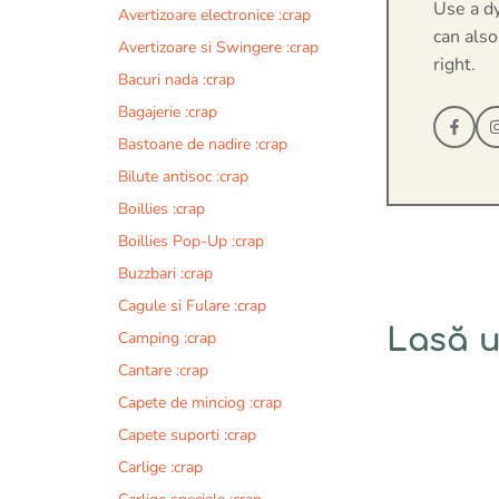
Use a d
Avertizoare electronice :crap
can also
Avertizoare si Swingere :crap
right.
Bacuri nada :crap
Bagajerie :crap
Bastoane de nadire :crap
Bilute antisoc :crap
Boillies :crap
Boillies Pop-Up :crap
Buzzbari :crap
Cagule si Fulare :crap
Lasă 
Camping :crap
Cantare :crap
Comentariu
Capete de minciog :crap
Capete suporti :crap
Carlige :crap