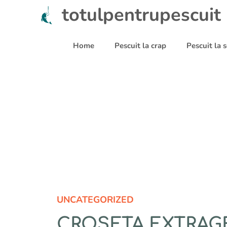
Sari
totulpentrupescuit
la
conținut
Home
Pescuit la crap
Pescuit la
UNCATEGORIZED
CROSETA EXTRAG