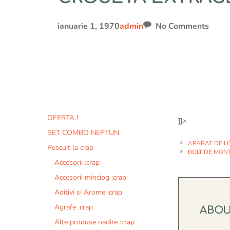
ianuarie 1, 1970
admin
No Comments
OFERTA !
]]>
SET COMBO NEPTUN
APARAT DE L
Pescuit la crap
BOLT DE MON
Accesorii :crap
Accesorii minciog :crap
Aditivi si Arome :crap
Agrafe :crap
ABO
Alte produse nadire :crap