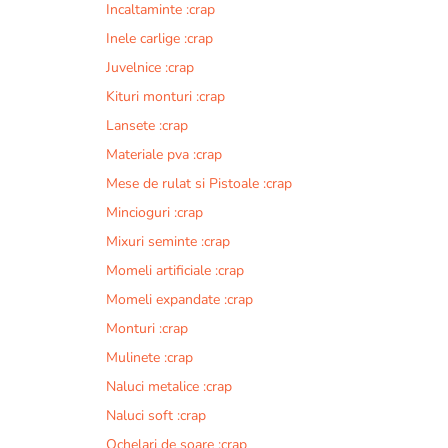
Incaltaminte :crap
r
n
Inele carlige :crap
a
Juvelnice :crap
t
Kituri monturi :crap
i
v
Lansete :crap
e
Materiale pva :crap
:
Mese de rulat si Pistoale :crap
Mincioguri :crap
Mixuri seminte :crap
Momeli artificiale :crap
Momeli expandate :crap
Monturi :crap
Mulinete :crap
Naluci metalice :crap
Naluci soft :crap
Ochelari de soare :crap