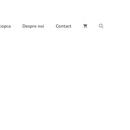
 copca
Despre noi
Contact