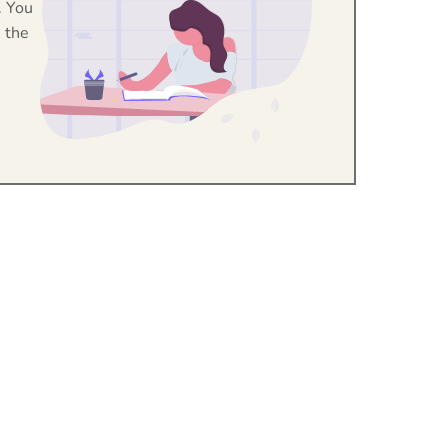
. You
 the