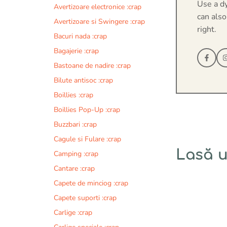
Use a d
Avertizoare electronice :crap
can also
Avertizoare si Swingere :crap
right.
Bacuri nada :crap
Bagajerie :crap
Bastoane de nadire :crap
Bilute antisoc :crap
Boillies :crap
Boillies Pop-Up :crap
Buzzbari :crap
Cagule si Fulare :crap
Lasă 
Camping :crap
Cantare :crap
Comentariu
Capete de minciog :crap
Capete suporti :crap
Carlige :crap