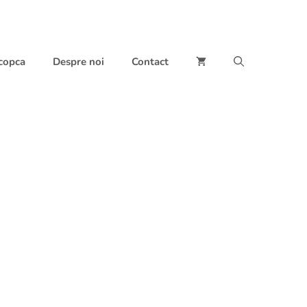
 copca
Despre noi
Contact