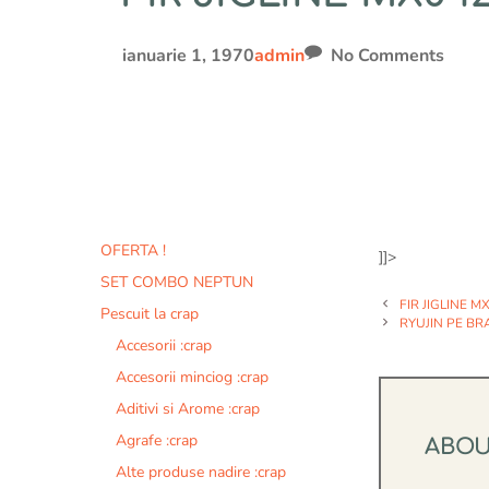
ianuarie 1, 1970
admin
No Comments
OFERTA !
]]>
SET COMBO NEPTUN
FIR JIGLINE M
Pescuit la crap
RYUJIN PE BR
Accesorii :crap
Accesorii minciog :crap
Aditivi si Arome :crap
Agrafe :crap
ABO
Alte produse nadire :crap