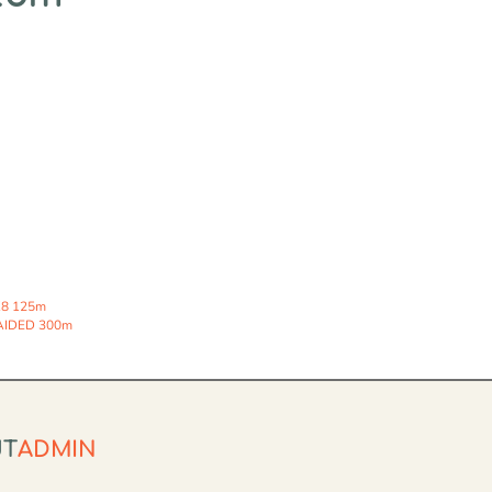
X8 125m
AIDED 300m
UT
ADMIN