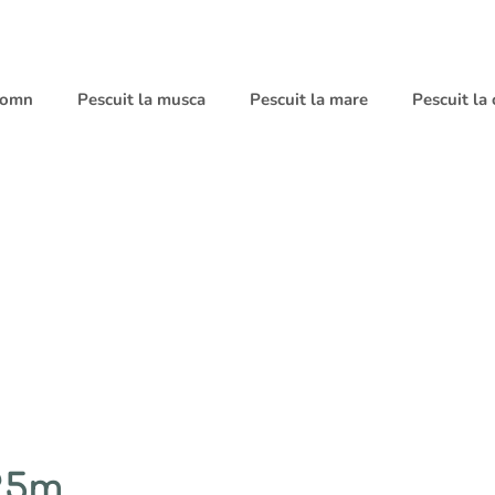
 somn
Pescuit la musca
Pescuit la mare
Pescuit la
25m