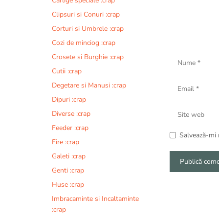
Carlige speciale :crap
Clipsuri si Conuri :crap
Corturi si Umbrele :crap
Cozi de minciog :crap
Nume
Crosete si Burghie :crap
Cutii :crap
Email
Degetare si Manusi :crap
Dipuri :crap
Site
Diverse :crap
web
Feeder :crap
Salvează-mi n
Fire :crap
Galeti :crap
Genti :crap
A
Huse :crap
l
Imbracaminte si Incaltaminte
t
:crap
e