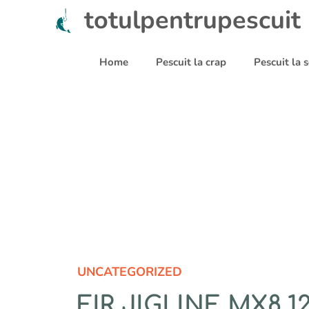
Sari
totulpentrupescuit
la
conținut
Home
Pescuit la crap
Pescuit la
UNCATEGORIZED
FIR JIGLINE MX8 1