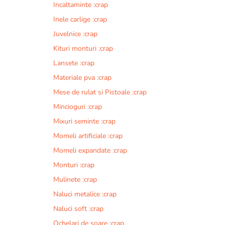
Incaltaminte :crap
r
n
Inele carlige :crap
a
Juvelnice :crap
t
Kituri monturi :crap
i
v
Lansete :crap
e
Materiale pva :crap
:
Mese de rulat si Pistoale :crap
Mincioguri :crap
Mixuri seminte :crap
Momeli artificiale :crap
Momeli expandate :crap
Monturi :crap
Mulinete :crap
Naluci metalice :crap
Naluci soft :crap
Ochelari de soare :crap