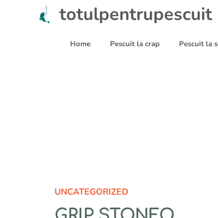
Sari
totulpentrupescuit
la
conținut
Home
Pescuit la crap
Pescuit la
UNCATEGORIZED
GRIP STONFO