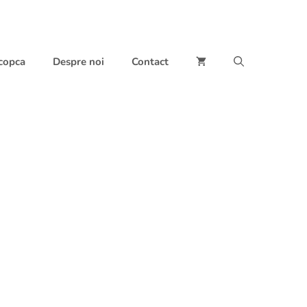
 copca
Despre noi
Contact