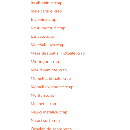
Incaltaminte :crap
r
n
Inele carlige :crap
a
Juvelnice :crap
t
Kituri monturi :crap
i
v
Lansete :crap
e
Materiale pva :crap
:
Mese de rulat si Pistoale :crap
Mincioguri :crap
Mixuri seminte :crap
Momeli artificiale :crap
Momeli expandate :crap
Monturi :crap
Mulinete :crap
Naluci metalice :crap
Naluci soft :crap
Ochelari de soare :crap