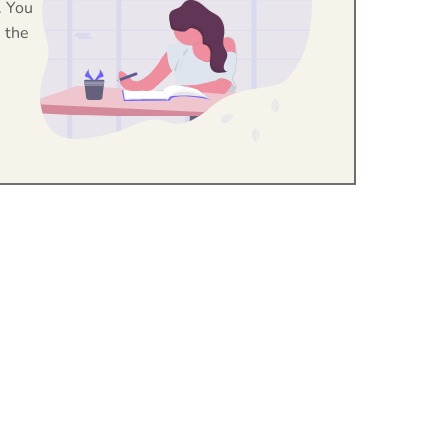
. You
 the