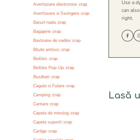
Use a d
Avertizoare electronice :crap
can also
Avertizoare si Swingere :crap
right.
Bacuri nada :crap
Bagajerie :crap
Bastoane de nadire :crap
Bilute antisoc :crap
Boillies :crap
Boillies Pop-Up :crap
Buzzbari :crap
Cagule si Fulare :crap
Lasă 
Camping :crap
Cantare :crap
Comentariu
Capete de minciog :crap
Capete suporti :crap
Carlige :crap