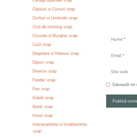
Carlige speciale :crap
Clipsuri si Conuri :crap
Corturi si Umbrele :crap
Cozi de minciog :crap
Nume
Crosete si Burghie :crap
Cutii :crap
Email
Degetare si Manusi :crap
Dipuri :crap
Site
Diverse :crap
web
Feeder :crap
Salvează-mi n
Fire :crap
Galeti :crap
Genti :crap
A
Huse :crap
l
Imbracaminte si Incaltaminte
t
:crap
e