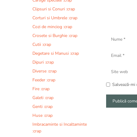
Carlige speciale :crap
Clipsuri si Conuri :crap
Corturi si Umbrele :crap
Cozi de minciog :crap
Nume
Crosete si Burghie :crap
Cutii :crap
Email
Degetare si Manusi :crap
Dipuri :crap
Site
Diverse :crap
web
Feeder :crap
Salvează-mi n
Fire :crap
Galeti :crap
Genti :crap
A
Huse :crap
l
Imbracaminte si Incaltaminte
t
:crap
e