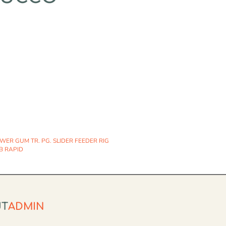
ER GUM TR. PG. SLIDER FEEDER RIG
B RAPID
UT
ADMIN