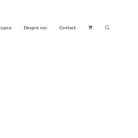
 copca
Despre noi
Contact