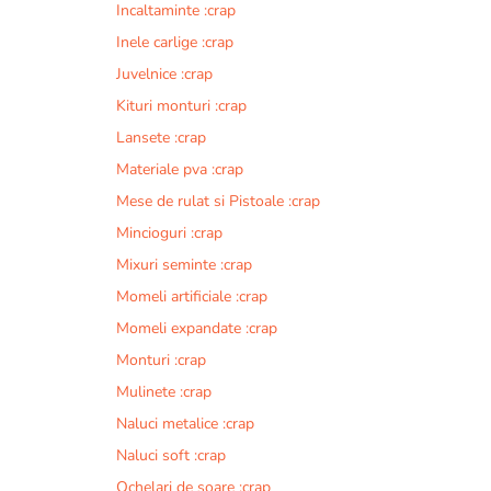
Incaltaminte :crap
r
n
Inele carlige :crap
a
Juvelnice :crap
t
Kituri monturi :crap
i
v
Lansete :crap
e
Materiale pva :crap
:
Mese de rulat si Pistoale :crap
Mincioguri :crap
Mixuri seminte :crap
Momeli artificiale :crap
Momeli expandate :crap
Monturi :crap
Mulinete :crap
Naluci metalice :crap
Naluci soft :crap
Ochelari de soare :crap