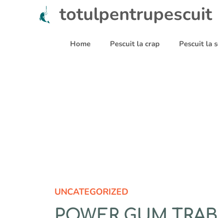
Sari
totulpentrupescuit
la
conținut
Home
Pescuit la crap
Pescuit la
UNCATEGORIZED
POWER GUM TRA