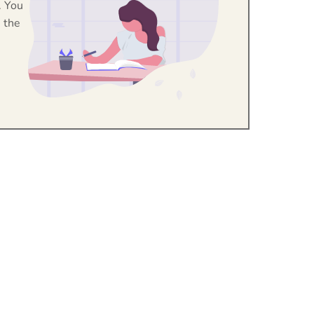
. You
 the