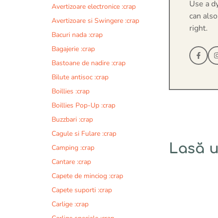
Use a d
Avertizoare electronice :crap
can also
Avertizoare si Swingere :crap
right.
Bacuri nada :crap
Bagajerie :crap
Bastoane de nadire :crap
Bilute antisoc :crap
Boillies :crap
Boillies Pop-Up :crap
Buzzbari :crap
Cagule si Fulare :crap
Lasă 
Camping :crap
Cantare :crap
Comentariu
Capete de minciog :crap
Capete suporti :crap
Carlige :crap