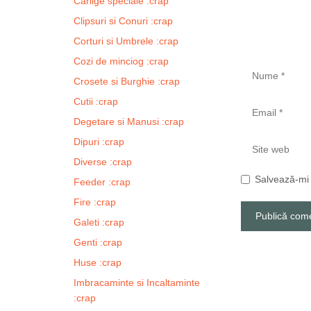
Carlige speciale :crap
Clipsuri si Conuri :crap
Corturi si Umbrele :crap
Cozi de minciog :crap
Nume
Crosete si Burghie :crap
Cutii :crap
Email
Degetare si Manusi :crap
Dipuri :crap
Site
web
Diverse :crap
Salvează-mi 
Feeder :crap
Fire :crap
Galeti :crap
Genti :crap
A
l
Huse :crap
t
Imbracaminte si Incaltaminte
e
:crap
r