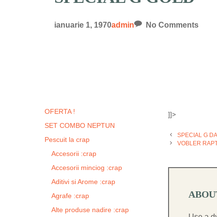
ianuarie 1, 1970
admin
No Comments
OFERTA !
]]>
SET COMBO NEPTUN
SPECIAL G D
Pescuit la crap
VOBLER RAP
Accesorii :crap
Accesorii minciog :crap
Aditivi si Arome :crap
ABOU
Agrafe :crap
Alte produse nadire :crap
Use a dy