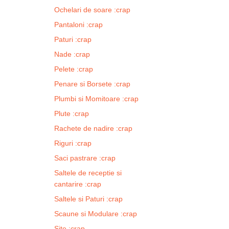
Ochelari de soare :crap
Pantaloni :crap
Paturi :crap
Nade :crap
Pelete :crap
Penare si Borsete :crap
Plumbi si Momitoare :crap
Plute :crap
Rachete de nadire :crap
Riguri :crap
Saci pastrare :crap
Saltele de receptie si
cantarire :crap
Saltele si Paturi :crap
Scaune si Modulare :crap
Site :crap