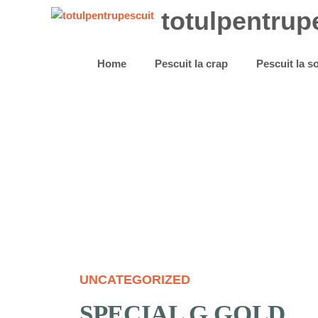
Sari
totulpentrup
la
conținut
Home
Pescuit la crap
Pescuit la 
UNCATEGORIZED
SPECIAL G GOLD