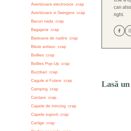
Avertizoare electronice :crap
can also
Avertizoare si Swingere :crap
right.
Bacuri nada :crap
Bagajerie :crap
Bastoane de nadire :crap
Bilute antisoc :crap
Boillies :crap
Boillies Pop-Up :crap
Buzzbari :crap
Cagule si Fulare :crap
Lasă un
Camping :crap
Cantare :crap
Comentariu
Capete de minciog :crap
Capete suporti :crap
Carlige :crap