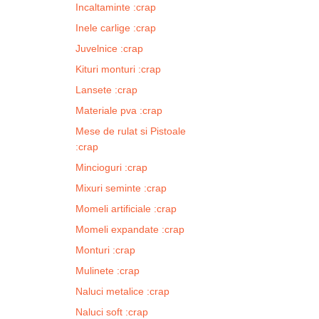
Incaltaminte :crap
n
a
Inele carlige :crap
t
Juvelnice :crap
i
Kituri monturi :crap
v
Lansete :crap
e
:
Materiale pva :crap
Mese de rulat si Pistoale
:crap
Mincioguri :crap
Mixuri seminte :crap
Momeli artificiale :crap
Momeli expandate :crap
Monturi :crap
Mulinete :crap
Naluci metalice :crap
Naluci soft :crap