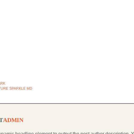
ARK
TURE SPARKLE MD
T
ADMIN
namic headline element to output the post author description. 