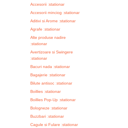
Accesorii :stationar
Accesorii minciog :stationar
Aditivi si Arome :stationar
Agrafe :stationar
Alte produse nadire
:stationar
Avertizoare si Swingere
:stationar
Bacuri nada :stationar
Bagajerie :stationar
Bilute antisoc :stationar
Boillies :stationar
Boillies Pop-Up :stationar
Bologneze :stationar
Buzzbari :stationar
Cagule si Fulare :stationar